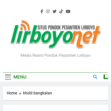
Skip
to
content
Lirboyo.net
Media Resmi Pondok Pesantren Lirboyo
MENU
Home
kholil bangkalan