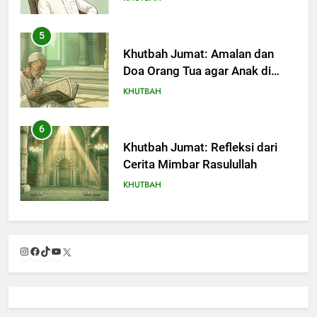
5
Khutbah Jumat: Amalan dan
Doa Orang Tua agar Anak di
Pondok Pesantren Sukses Dunia
KHUTBAH
Akhirat
6
Khutbah Jumat: Refleksi dari
Cerita Mimbar Rasulullah
KHUTBAH
7
Khutbah Jumat Perihal Bulan
Instagram
Facebook
TikTok
YouTube
X
Muharam
KHUTBAH
8