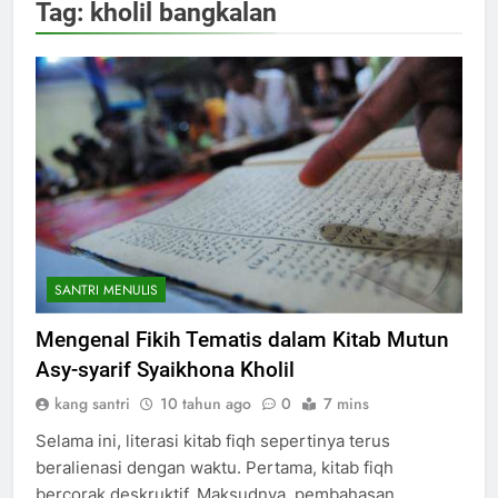
Tag:
kholil bangkalan
SANTRI MENULIS
Mengenal Fikih Tematis dalam Kitab Mutun
Asy-syarif Syaikhona Kholil
kang santri
10 tahun ago
0
7 mins
Selama ini, literasi kitab fiqh sepertinya terus
beralienasi dengan waktu. Pertama, kitab fiqh
bercorak deskruktif. Maksudnya, pembahasan