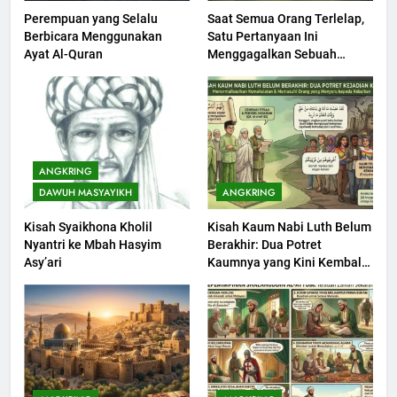
Perempuan yang Selalu
Saat Semua Orang Terlelap,
200
Berbicara Menggunakan
Satu Pertanyaan Ini
Khutbah jumat: Sejarah
Ayat Al-Quran
Menggagalkan Sebuah
Seebagai Pembangkit Jiwa
Maksiat
KHUTBAH
201
Khutbah Jumat : Supaya Amal
ANGKRING
Bisa Diterima
DAWUH MASYAYIKH
ANGKRING
KHUTBAH
Kisah Syaikhona Kholil
Kisah Kaum Nabi Luth Belum
Nyantri ke Mbah Hasyim
Berakhir: Dua Potret
202
Asy’ari
Kaumnya yang Kini Kembali
Khutbah Jumat: Bulan
Terjadi
Muharram Bulan Bersejarah
KHUTBAH
1
Khutbah Jumat: Melihat