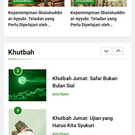
ANGKRING
ANGKRING
Limpahan Nikmat Allah
Kepemimpinan Shalahuddin
Kepemimpinan Shalahuddin
KHUTBAH
al-Ayyubi: Teladan yang
al-Ayyubi: Teladan yang
Perlu Dipelajari oleh
Perlu Dipelajari oleh
Pemimpin Zaman Sekarang
2
Pemimpin Zaman Sekarang
(2)
(1)
Khutbah Jumat: Ketaatan,
Kebaikan dan Pengaruhnya
Khutbah
dalam Jiwa Manusia
KHUTBAH
3
Khutbah Jumat: Safar Bukan
Bulan Sial
KHUTBAH
4
Khutbah Jumat: Ujian yang
Harus Kita Syukuri
KHUTBAH