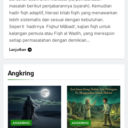
masalah berikut penjabarannya (syarah). Kemudian
hadir fiqh adaptif, literasi kitab fiqih yang menawarkan
lebih sistematis dan sesuai dengan kebutuhan.
Seperti hadirnya Fiqhul Mâbadi’, kajian fiqh untuk
kalangan pemula atau Fiqh al Wadih, yang merespon
setiap permasalahan dengan demikian…
Lanjutkan
Angkring
199
Khutbah Idul Fitri di Rumah
KHUTBAH
ANGKRING
ANGKRING