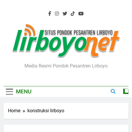
Skip
to
content
Lirboyo.net
Media Resmi Pondok Pesantren Lirboyo
MENU
Home
konstruksi lirboyo