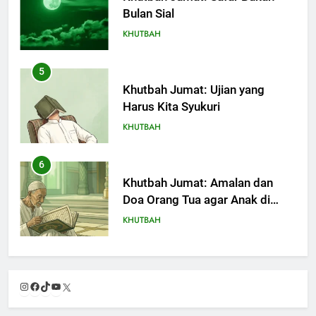
Bulan Sial
KHUTBAH
5
Khutbah Jumat: Ujian yang
Harus Kita Syukuri
KHUTBAH
6
Khutbah Jumat: Amalan dan
Doa Orang Tua agar Anak di
Pondok Pesantren Sukses Dunia
KHUTBAH
Akhirat
7
Khutbah Jumat: Refleksi dari
Instagram
Facebook
TikTok
YouTube
X
Cerita Mimbar Rasulullah
KHUTBAH