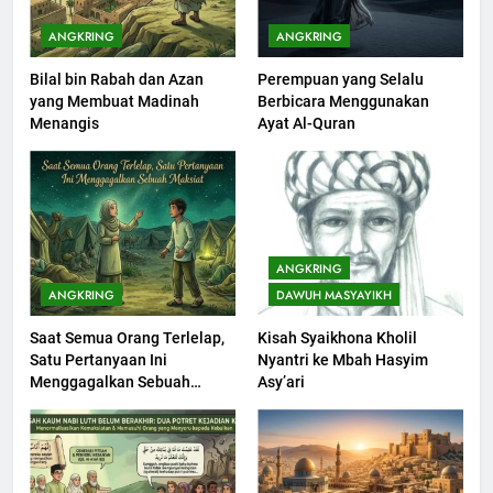
KHUTBAH
ANGKRING
ANGKRING
Bilal bin Rabah dan Azan
Perempuan yang Selalu
201
yang Membuat Madinah
Berbicara Menggunakan
Khutbah jumat: Sejarah
Menangis
Ayat Al-Quran
Seebagai Pembangkit Jiwa
KHUTBAH
202
Khutbah Jumat : Supaya Amal
ANGKRING
Bisa Diterima
ANGKRING
DAWUH MASYAYIKH
KHUTBAH
Saat Semua Orang Terlelap,
Kisah Syaikhona Kholil
Satu Pertanyaan Ini
Nyantri ke Mbah Hasyim
203
Menggagalkan Sebuah
Asy’ari
Khutbah Jumat: Bulan
Maksiat
Muharram Bulan Bersejarah
KHUTBAH