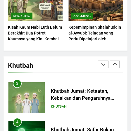
1
Khutbah Jumat: Mengapa Orang
ANGKRING
ANGKRING
Dengki Tak Akan Pernah
Kisah Kaum Nabi Luth Belum
Kepemimpinan Shalahuddin
Berjaya?
KHUTBAH
Berakhir: Dua Potret
al-Ayyubi: Teladan yang
Kaumnya yang Kini Kembali
Perlu Dipelajari oleh
Terjadi
2
Pemimpin Zaman Sekarang
(2)
Khutbah Jumat: Melihat
Limpahan Nikmat Allah
Khutbah
KHUTBAH
3
Khutbah Jumat: Ketaatan,
Kebaikan dan Pengaruhnya
dalam Jiwa Manusia
KHUTBAH
4
Khutbah Jumat: Safar Bukan