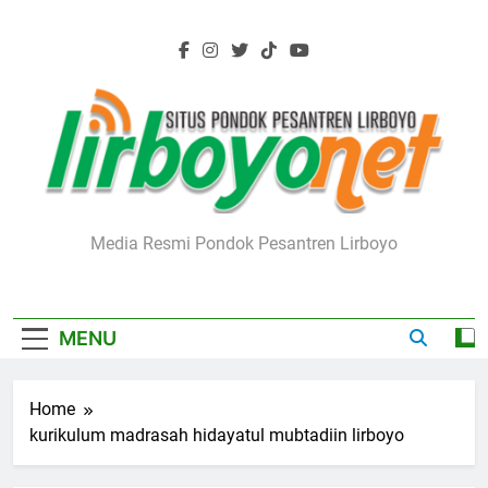
Skip
to
content
Lirboyo.net
Media Resmi Pondok Pesantren Lirboyo
MENU
Home
kurikulum madrasah hidayatul mubtadiin lirboyo