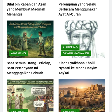
Bilal bin Rabah dan Azan
Perempuan yang Selalu
201
yang Membuat Madinah
Berbicara Menggunakan
Khutbah jumat: Sejarah
Menangis
Ayat Al-Quran
Seebagai Pembangkit Jiwa
KHUTBAH
202
Khutbah Jumat : Supaya Amal
ANGKRING
Bisa Diterima
ANGKRING
DAWUH MASYAYIKH
KHUTBAH
Saat Semua Orang Terlelap,
Kisah Syaikhona Kholil
Satu Pertanyaan Ini
Nyantri ke Mbah Hasyim
203
Menggagalkan Sebuah
Asy’ari
Khutbah Jumat: Bulan
Maksiat
Muharram Bulan Bersejarah
KHUTBAH
1
Khutbah Jumat: Mengapa Orang
ANGKRING
ANGKRING