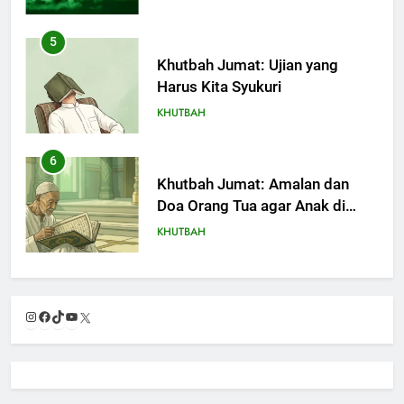
5
Khutbah Jumat: Ujian yang
Harus Kita Syukuri
KHUTBAH
6
Khutbah Jumat: Amalan dan
Doa Orang Tua agar Anak di
Pondok Pesantren Sukses Dunia
KHUTBAH
Akhirat
7
Khutbah Jumat: Refleksi dari
Instagram
Facebook
TikTok
YouTube
X
Cerita Mimbar Rasulullah
KHUTBAH
8