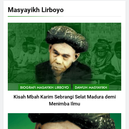
Khutbah Jumat Perihal Bulan
Masyayikh Lirboyo
Muharam
KHUTBAH
9
Khutbah Jumat: Mereka yang
Mendapat Predikat Haji Mabrur
KHUTBAH
10
Khutbah Jumat: Hak Penting
BIOGRAFI MASAYIKH LIRBOYO
DAWUH MASYAYIKH
Yang Harus Kita Berikan Kepada
Istri
Kisah Mbah Karim Sebrangi Selat Madura demi
KHUTBAH
Menimba Ilmu
11
Khutbah: Keistimewaan Hari
Jumat