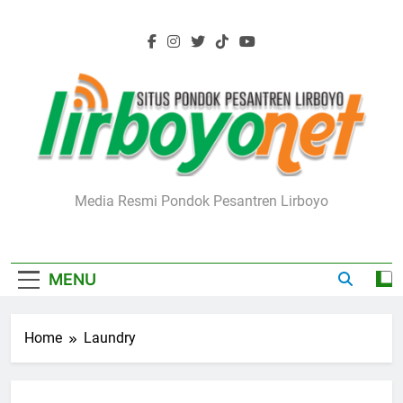
Skip
to
content
Lirboyo.net
Media Resmi Pondok Pesantren Lirboyo
MENU
Home
Laundry