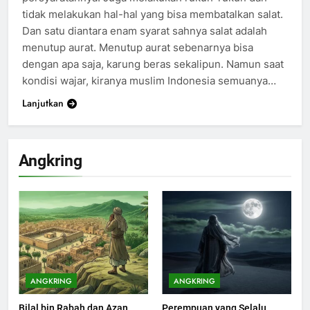
tidak melakukan hal-hal yang bisa membatalkan salat.
Dan satu diantara enam syarat sahnya salat adalah
menutup aurat. Menutup aurat sebenarnya bisa
dengan apa saja, karung beras sekalipun. Namun saat
kondisi wajar, kiranya muslim Indonesia semuanya…
Lanjutkan
Angkring
200
Khutbah Idul Fitri di Rumah
KHUTBAH
ANGKRING
ANGKRING
Bilal bin Rabah dan Azan
Perempuan yang Selalu
201