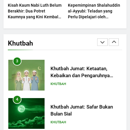
Kisah Kaum Nabi Luth Belum
Kepemimpinan Shalahuddin
Berjaya?
KHUTBAH
Berakhir: Dua Potret
al-Ayyubi: Teladan yang
Kaumnya yang Kini Kembali
Perlu Dipelajari oleh
Terjadi
2
Pemimpin Zaman Sekarang
(2)
Khutbah Jumat: Melihat
Limpahan Nikmat Allah
Khutbah
KHUTBAH
3
Khutbah Jumat: Ketaatan,
Kebaikan dan Pengaruhnya
dalam Jiwa Manusia
KHUTBAH
4
Khutbah Jumat: Safar Bukan
Bulan Sial
KHUTBAH