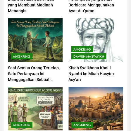
yang Membuat Madinah
Berbicara Menggunakan
Khutbah jumat: Sejarah
Menangis
Ayat Al-Quran
Seebagai Pembangkit Jiwa
KHUTBAH
202
Khutbah Jumat : Supaya Amal
ANGKRING
Bisa Diterima
ANGKRING
DAWUH MASYAYIKH
KHUTBAH
Saat Semua Orang Terlelap,
Kisah Syaikhona Kholil
Satu Pertanyaan Ini
Nyantri ke Mbah Hasyim
203
Menggagalkan Sebuah
Asy’ari
Khutbah Jumat: Bulan
Maksiat
Muharram Bulan Bersejarah
KHUTBAH
1
Khutbah Jumat: Mengapa Orang
ANGKRING
ANGKRING
Dengki Tak Akan Pernah