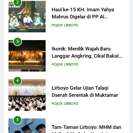
Anak dengan Baik
3
KHUTBAH
Ikonik: Menilik Wajah Baru
Langgar Angkring, Cikal Bakal
Ponpes Lirboyo yang Selesai
19
POJOK LIRBOYO
Direvitalisasi
Khutbah Jumat: Intropeksi Bagi
Para Suami
4
KHUTBAH
Lirboyo Gelar Ujian Talaqi
Daerah Serentak di Muktamar
20
POJOK LIRBOYO
Khutbah Jumat: Pernikahan di
Bulan Syawal
5
KHUTBAH
Tam-Taman Lirboyo: MHM dan
Ma’had Aly Gelar Koreksian
Kitab Semester Ganjil
21
POJOK LIRBOYO
Khutbah Jumat: Apa yang Harus
Terjadi Setelah Ramadhan?
6
KHUTBAH
Mudir Aam Ma’had Aly