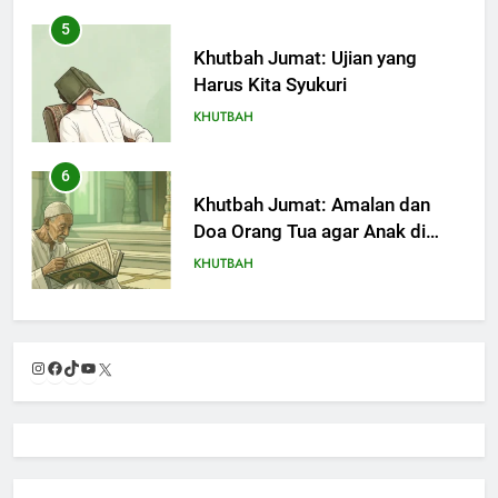
5
Khutbah Jumat: Ujian yang
Harus Kita Syukuri
KHUTBAH
6
Khutbah Jumat: Amalan dan
Doa Orang Tua agar Anak di
Pondok Pesantren Sukses Dunia
KHUTBAH
Akhirat
7
Khutbah Jumat: Refleksi dari
Instagram
Facebook
TikTok
YouTube
X
Cerita Mimbar Rasulullah
KHUTBAH
8