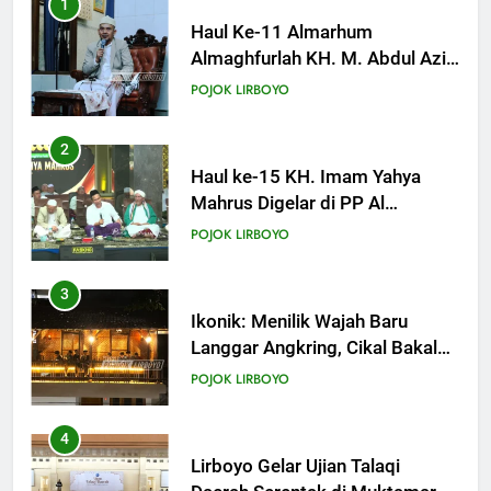
2
KHUTBAH
Haul ke-15 KH. Imam Yahya
Mahrus Digelar di PP Al
Mahrusiyah III Kediri
18
POJOK LIRBOYO
Khutbah Jumat: Mari Mendidik
Anak dengan Baik
3
KHUTBAH
Ikonik: Menilik Wajah Baru
Langgar Angkring, Cikal Bakal
Ponpes Lirboyo yang Selesai
19
POJOK LIRBOYO
Direvitalisasi
Khutbah Jumat: Intropeksi Bagi
Para Suami
4
KHUTBAH
Lirboyo Gelar Ujian Talaqi
Daerah Serentak di Muktamar
20
POJOK LIRBOYO
Khutbah Jumat: Pernikahan di
Bulan Syawal
5
KHUTBAH
Tam-Taman Lirboyo: MHM dan