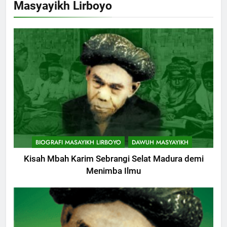
Masyayikh Lirboyo
Cerita Mimbar Rasulullah
KHUTBAH
8
Khutbah Jumat Perihal Bulan
Muharam
KHUTBAH
9
Khutbah Jumat: Mereka yang
BIOGRAFI MASAYIKH LIRBOYO
DAWUH MASYAYIKH
Mendapat Predikat Haji Mabrur
Kisah Mbah Karim Sebrangi Selat Madura demi
KHUTBAH
Menimba Ilmu
10
Khutbah Jumat: Hak Penting
Yang Harus Kita Berikan Kepada
Istri
KHUTBAH