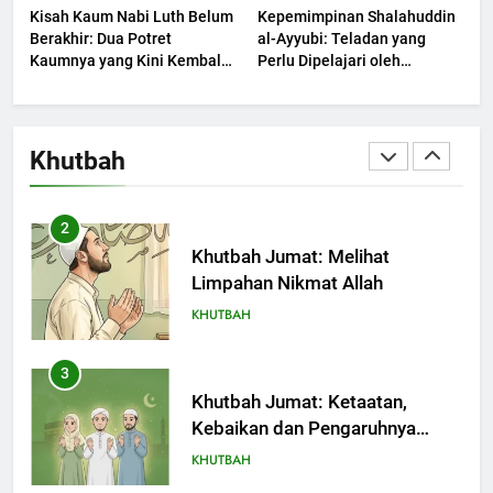
Kisah Kaum Nabi Luth Belum
Kepemimpinan Shalahuddin
KHUTBAH
Berakhir: Dua Potret
al-Ayyubi: Teladan yang
Kaumnya yang Kini Kembali
Perlu Dipelajari oleh
Terjadi
1
Pemimpin Zaman Sekarang
(2)
Khutbah Jumat: Mengapa Orang
Dengki Tak Akan Pernah
Khutbah
Berjaya?
KHUTBAH
2
Khutbah Jumat: Melihat
Limpahan Nikmat Allah
KHUTBAH
3
Khutbah Jumat: Ketaatan,
Kebaikan dan Pengaruhnya
dalam Jiwa Manusia
KHUTBAH