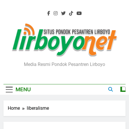
Skip
to
content
Lirboyo.net
Media Resmi Pondok Pesantren Lirboyo
MENU
Home
liberalisme