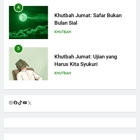
4
Khutbah Jumat: Safar Bukan
Bulan Sial
KHUTBAH
5
Khutbah Jumat: Ujian yang
Harus Kita Syukuri
KHUTBAH
6
Khutbah Jumat: Amalan dan
Instagram
Facebook
TikTok
YouTube
X
Doa Orang Tua agar Anak di
Pondok Pesantren Sukses Dunia
KHUTBAH
Akhirat
7
Khutbah Jumat: Refleksi dari