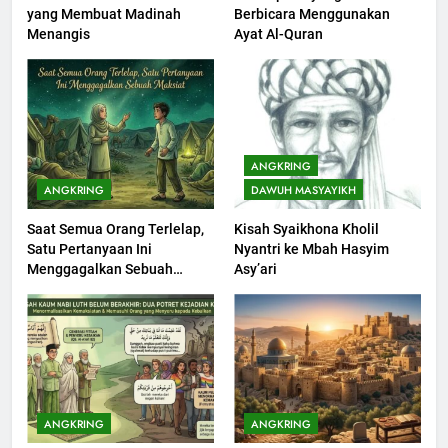
yang Membuat Madinah
Berbicara Menggunakan
Khutbah Idul Fitri di Rumah
Menangis
Ayat Al-Quran
KHUTBAH
201
Khutbah jumat: Sejarah
ANGKRING
Seebagai Pembangkit Jiwa
ANGKRING
DAWUH MASYAYIKH
KHUTBAH
Saat Semua Orang Terlelap,
Kisah Syaikhona Kholil
Satu Pertanyaan Ini
Nyantri ke Mbah Hasyim
202
Menggagalkan Sebuah
Asy’ari
Khutbah Jumat : Supaya Amal
Maksiat
Bisa Diterima
KHUTBAH
203
Khutbah Jumat: Bulan
ANGKRING
ANGKRING
Muharram Bulan Bersejarah