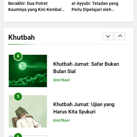
Berakhir: Dua Potret
al-Ayyubi: Teladan yang
Kaumnya yang Kini Kembali
Perlu Dipelajari oleh
Terjadi
3
Pemimpin Zaman Sekarang
(2)
Khutbah Jumat: Ketaatan,
Kebaikan dan Pengaruhnya
Khutbah
dalam Jiwa Manusia
KHUTBAH
4
Khutbah Jumat: Safar Bukan
Bulan Sial
KHUTBAH
5
Khutbah Jumat: Ujian yang
Harus Kita Syukuri
KHUTBAH
6