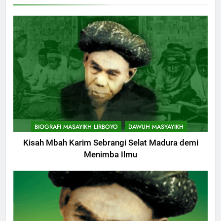
KHUTBAH
10
Khutbah Jumat: Hak Penting
Yang Harus Kita Berikan Kepada
Istri
KHUTBAH
11
Khutbah: Keistimewaan Hari
BIOGRAFI MASAYIKH LIRBOYO
DAWUH MASYAYIKH
Jumat
Kisah Mbah Karim Sebrangi Selat Madura demi
KHUTBAH
Menimba Ilmu
12
Khutbah Jumat: Memetik
Ranumnya Buah Ketakwaan
KHUTBAH