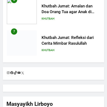
Khutbah Jumat: Amalan dan
Doa Orang Tua agar Anak di
Pondok Pesantren Sukses Dunia
KHUTBAH
Akhirat
7
Khutbah Jumat: Refleksi dari
Cerita Mimbar Rasulullah
KHUTBAH
8
Khutbah Jumat Perihal Bulan
Instagram
Facebook
TikTok
YouTube
X
Muharam
KHUTBAH
9
Khutbah Jumat: Mereka yang
Masyayikh Lirboyo
Mendapat Predikat Haji Mabrur