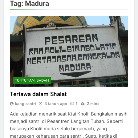
Tag:
Madura
TUNTUNAN IBADAH
Tertawa dalam Shalat
kang santri
3 tahun ago
1
2 mins
Ada kejadian menarik saat Kiai Kholil Bangkalan masih
menjadi santri di Pesantren Langitan Tuban. Seperti
biasanya Kholil muda selalu berjamaah, yang
merupakan keharusan para santri. Suatu ketika di