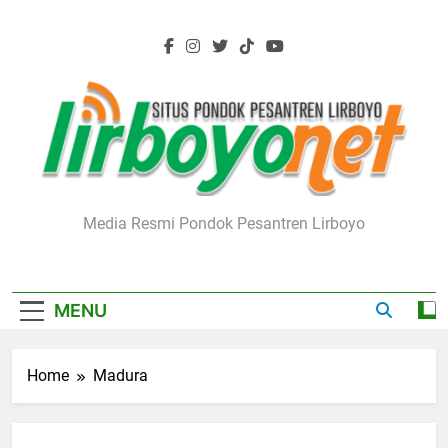
Skip
to
content
Lirboyo.net
Media Resmi Pondok Pesantren Lirboyo
MENU
Home
Madura