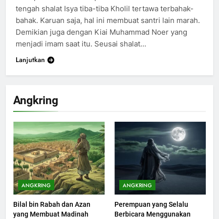
tengah shalat Isya tiba-tiba Kholil tertawa terbahak-
bahak. Karuan saja, hal ini membuat santri lain marah.
Demikian juga dengan Kiai Muhammad Noer yang
menjadi imam saat itu. Seusai shalat…
Lanjutkan
200
Khutbah Idul Fitri di Rumah
Angkring
KHUTBAH
201
Khutbah jumat: Sejarah
Seebagai Pembangkit Jiwa
KHUTBAH
ANGKRING
ANGKRING
Bilal bin Rabah dan Azan
Perempuan yang Selalu
202
yang Membuat Madinah
Berbicara Menggunakan
Khutbah Jumat : Supaya Amal