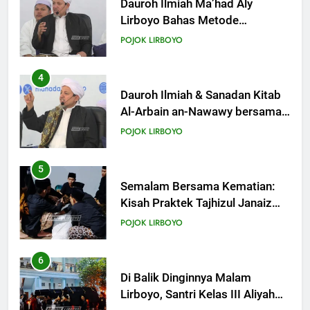
KHUTBAH
Dauroh Ilmiah Ma’had Aly
Lirboyo Bahas Metode
Ahlusunnah dalam
20
POJOK LIRBOYO
Mengaplikasikan Hadis Dhaif.
Khutbah Jumat: Pernikahan di
Bulan Syawal
4
KHUTBAH
Dauroh Ilmiah & Sanadan Kitab
Al-Arbain an-Nawawy bersama
As-Syaikh Dr. Yasir Al-Adny
21
POJOK LIRBOYO
Khutbah Jumat: Apa yang Harus
Terjadi Setelah Ramadhan?
5
KHUTBAH
Semalam Bersama Kematian:
Kisah Praktek Tajhizul Janaiz
Siswa III Aliyah
22
POJOK LIRBOYO
Khutbah Idul Fitri: Momentum
Sucikan Hati, Perkuat
6
Silaturahmi
KHUTBAH
Di Balik Dinginnya Malam
Lirboyo, Santri Kelas III Aliyah