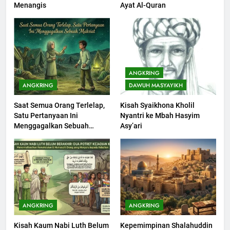
Menangis
Ayat Al-Quran
Bisa Diterima
KHUTBAH
203
Khutbah Jumat: Bulan
ANGKRING
Muharram Bulan Bersejarah
ANGKRING
DAWUH MASYAYIKH
KHUTBAH
Saat Semua Orang Terlelap,
Kisah Syaikhona Kholil
Satu Pertanyaan Ini
Nyantri ke Mbah Hasyim
1
Menggagalkan Sebuah
Asy’ari
Khutbah Jumat: Mengapa Orang
Maksiat
Dengki Tak Akan Pernah
Berjaya?
KHUTBAH
2
Khutbah Jumat: Melihat
ANGKRING
ANGKRING
Limpahan Nikmat Allah
Kisah Kaum Nabi Luth Belum
Kepemimpinan Shalahuddin
KHUTBAH