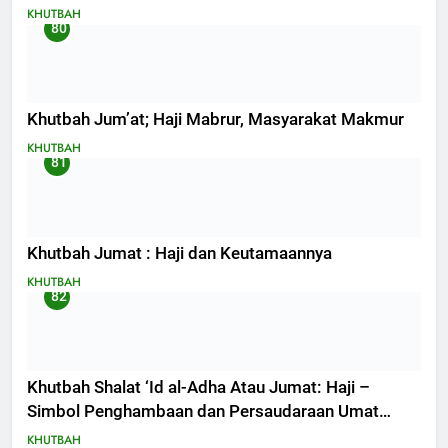
KHUTBAH
80
Khutbah Jum’at; Haji Mabrur, Masyarakat Makmur
KHUTBAH
81
Khutbah Jumat : Haji dan Keutamaannya
KHUTBAH
82
Khutbah Shalat ‘Id al-Adha Atau Jumat: Haji –
Simbol Penghambaan dan Persaudaraan Umat
Islam
KHUTBAH