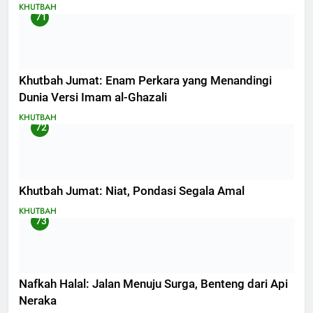
KHUTBAH
71
Khutbah Jumat: Enam Perkara yang Menandingi
Dunia Versi Imam al-Ghazali
KHUTBAH
72
Khutbah Jumat: Niat, Pondasi Segala Amal
KHUTBAH
73
Nafkah Halal: Jalan Menuju Surga, Benteng dari Api
Neraka