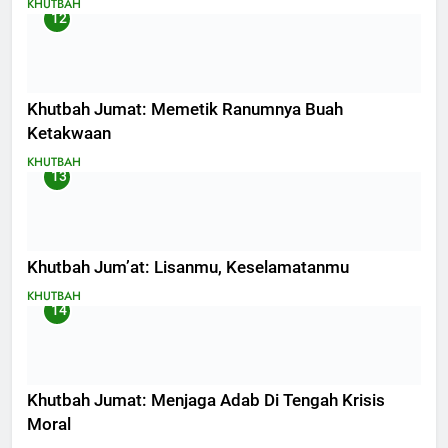
KHUTBAH
12
Khutbah Jumat: Memetik Ranumnya Buah
Ketakwaan
KHUTBAH
13
Khutbah Jum’at: Lisanmu, Keselamatanmu
KHUTBAH
14
Khutbah Jumat: Menjaga Adab Di Tengah Krisis
Moral