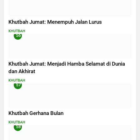
Khutbah Jumat: Menempuh Jalan Lurus
KHUTBAH
56
Khutbah Jumat: Menjadi Hamba Selamat di Dunia
dan Akhirat
KHUTBAH
57
Khutbah Gerhana Bulan
KHUTBAH
58