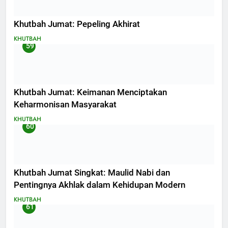
Khutbah Jumat: Pepeling Akhirat
KHUTBAH
59
Khutbah Jumat: Keimanan Menciptakan
Keharmonisan Masyarakat
KHUTBAH
60
Khutbah Jumat Singkat: Maulid Nabi dan
Pentingnya Akhlak dalam Kehidupan Modern
KHUTBAH
61