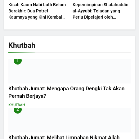
Kisah Kaum Nabi Luth Belum
Kepemimpinan Shalahuddin
Berakhir: Dua Potret
al-Ayyubi: Teladan yang
Kaumnya yang Kini Kembali
Perlu Dipelajari oleh
Terjadi
Pemimpin Zaman Sekarang
(2)
Khutbah
1
Khutbah Jumat: Mengapa Orang Dengki Tak Akan
Pernah Berjaya?
KHUTBAH
2
Khutbah Jumat: Melihat Limpahan Nikmat Allah