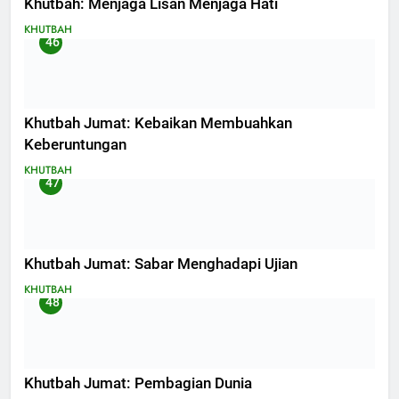
Khutbah: Menjaga Lisan Menjaga Hati
KHUTBAH
46
Khutbah Jumat: Kebaikan Membuahkan
Keberuntungan
KHUTBAH
47
Khutbah Jumat: Sabar Menghadapi Ujian
KHUTBAH
48
Khutbah Jumat: Pembagian Dunia