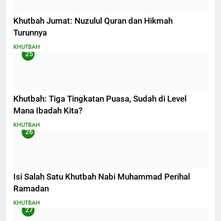
Khutbah Jumat: Nuzulul Quran dan Hikmah
Turunnya
KHUTBAH
25
Khutbah: Tiga Tingkatan Puasa, Sudah di Level
Mana Ibadah Kita?
KHUTBAH
26
Isi Salah Satu Khutbah Nabi Muhammad Perihal
Ramadan
KHUTBAH
27