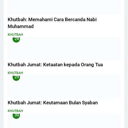
Khutbah: Memahami Cara Bercanda Nabi
Muhammad
KHUTBAH
28
Khutbah Jumat: Ketaatan kepada Orang Tua
KHUTBAH
29
Khutbah Jumat: Keutamaan Bulan Syaban
KHUTBAH
30