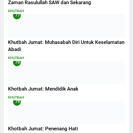
Zaman Rasulullah SAW dan Sekarang
KHUTBAH
77
Khutbah Jumat: Muhasabah Diri Untuk Keselamatan
Abadi
KHUTBAH
78
Khotbah Jumat: Mendidik Anak
KHUTBAH
79
Khotbah Jumat: Penenang Hati