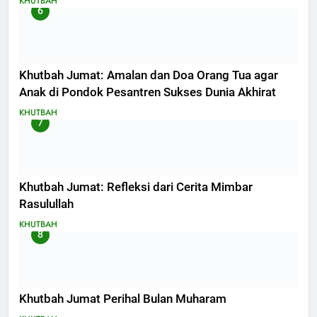
KHUTBAH
6
Khutbah Jumat: Amalan dan Doa Orang Tua agar
Anak di Pondok Pesantren Sukses Dunia Akhirat
KHUTBAH
7
Khutbah Jumat: Refleksi dari Cerita Mimbar
Rasulullah
KHUTBAH
8
Khutbah Jumat Perihal Bulan Muharam