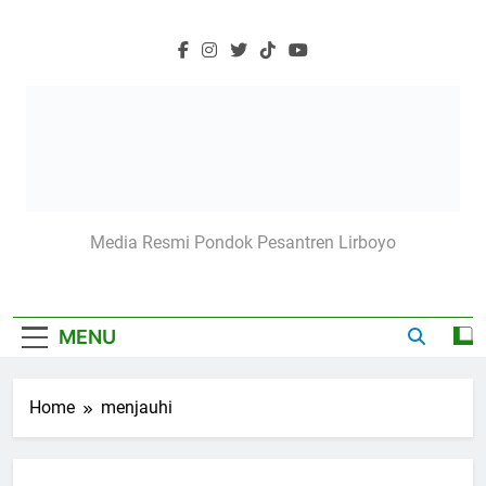
Skip
to
content
Lirboyo.net
Media Resmi Pondok Pesantren Lirboyo
MENU
Home
menjauhi