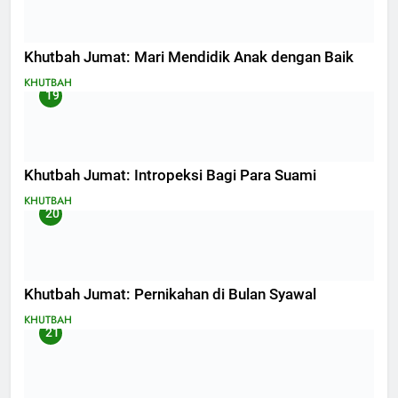
Khutbah Jumat: Mari Mendidik Anak dengan Baik
KHUTBAH
19
Khutbah Jumat: Intropeksi Bagi Para Suami
KHUTBAH
20
Khutbah Jumat: Pernikahan di Bulan Syawal
KHUTBAH
21