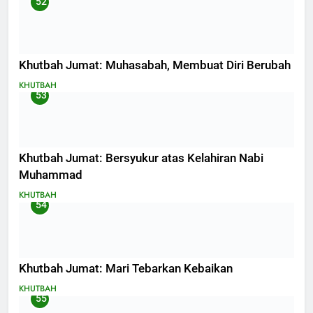
52
Khutbah Jumat: Muhasabah, Membuat Diri Berubah
KHUTBAH
53
Khutbah Jumat: Bersyukur atas Kelahiran Nabi
Muhammad
KHUTBAH
54
Khutbah Jumat: Mari Tebarkan Kebaikan
KHUTBAH
55