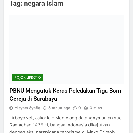
Tag:
negara islam
POJOK LIRBOYO
PBNU Mengutuk Keras Peledakan Tiga Bom
Gereja di Surabaya
Hisyam Syafiq
8 tahun ago
0
3 mins
LirboyoNet, Jakarta – Menjelang datangnya bulan suci
Ramadhan 1439 H, bangsa Indonesia dikejutkan
dengan aksi narapidana terorisme di Mako Brimob.