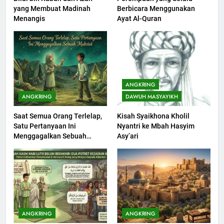
yang Membuat Madinah
Berbicara Menggunakan
Khutbah Idul Fitri di Rumah
Menangis
Ayat Al-Quran
KHUTBAH
200
Khutbah jumat: Sejarah
ANGKRING
Seebagai Pembangkit Jiwa
ANGKRING
DAWUH MASYAYIKH
KHUTBAH
Saat Semua Orang Terlelap,
Kisah Syaikhona Kholil
Satu Pertanyaan Ini
Nyantri ke Mbah Hasyim
201
Menggagalkan Sebuah
Asy’ari
Khutbah Jumat : Supaya Amal
Maksiat
Bisa Diterima
KHUTBAH
202
Khutbah Jumat: Bulan
ANGKRING
ANGKRING
Muharram Bulan Bersejarah