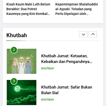
Kisah Kaum Nabi Luth Belum
Kepemimpinan Shalahuddin
KHUTBAH
Berakhir: Dua Potret
al-Ayyubi: Teladan yang
Kaumnya yang Kini Kembali
Perlu Dipelajari oleh
Terjadi
1
Pemimpin Zaman Sekarang
(2)
Khutbah Jumat: Melihat
Limpahan Nikmat Allah
Khutbah
KHUTBAH
2
Khutbah Jumat: Ketaatan,
Kebaikan dan Pengaruhnya
dalam Jiwa Manusia
KHUTBAH
3
Khutbah Jumat: Safar Bukan
Bulan Sial
KHUTBAH