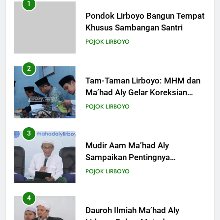
Anak dengan Baik
2
KHUTBAH
Tam-Taman Lirboyo: MHM dan
Ma’had Aly Gelar Koreksian
Kitab Semester Ganjil
18
POJOK LIRBOYO
Khutbah Jumat: Intropeksi Bagi
Para Suami
3
KHUTBAH
Mudir Aam Ma’had Aly
Sampaikan Pentingnya
Mempelajari Ilmu Hadis Dalam
19
POJOK LIRBOYO
Acara Dauroh Ilmiah
Khutbah Jumat: Pernikahan di
Bulan Syawal
4
KHUTBAH
Dauroh Ilmiah Ma’had Aly
Lirboyo Bahas Metode
Ahlusunnah dalam
20
POJOK LIRBOYO
Mengaplikasikan Hadis Dhaif.
Khutbah Jumat: Apa yang Harus
Terjadi Setelah Ramadhan?
5
KHUTBAH
Dauroh Ilmiah & Sanadan Kitab