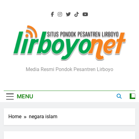
Skip
to
content
Lirboyo.net
Media Resmi Pondok Pesantren Lirboyo
MENU
Home
negara islam