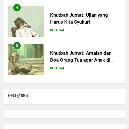
4
Khutbah Jumat: Ujian yang
Harus Kita Syukuri
KHUTBAH
5
Khutbah Jumat: Amalan dan
Doa Orang Tua agar Anak di
Pondok Pesantren Sukses Dunia
KHUTBAH
Akhirat
6
Khutbah Jumat: Refleksi dari
Instagram
Facebook
TikTok
YouTube
X
Cerita Mimbar Rasulullah
KHUTBAH
7