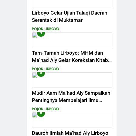
Lirboyo Gelar Ujian Talaqi Daerah
Serentak di Muktamar
POJOK LIRBOYO
4
Tam-Taman Lirboyo: MHM dan
Ma’had Aly Gelar Koreksian Kitab
Semester Ganjil
POJOK LIRBOYO
5
Mudir Aam Ma’had Aly Sampaikan
Pentingnya Mempelajari Ilmu
Hadis Dalam Acara Dauroh Ilmiah
POJOK LIRBOYO
6
Dauroh Ilmiah Ma’had Aly Lirboyo