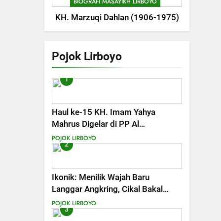
BIOGRAFI MASAYIKH LIRBOYO
KH. Marzuqi Dahlan (1906-1975)
Pojok Lirboyo
1
Haul ke-15 KH. Imam Yahya
Mahrus Digelar di PP Al
Mahrusiyah III Kediri
POJOK LIRBOYO
2
Ikonik: Menilik Wajah Baru
Langgar Angkring, Cikal Bakal
Ponpes Lirboyo yang Selesai
POJOK LIRBOYO
3
Direvitalisasi