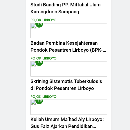
Studi Banding PP. Miftahul Ulum
Karangdurin Sampang
POJOK LIRBOYO
14
Badan Pembina Kesejahteraan
Pondok Pesantren Lirboyo (BPK-
P2L) Berganti Nama Majelis
POJOK LIRBOYO
15
Pembina Pondok Pesantren
Lirboyo (MP-P2L).
Skrining Sistematis Tuberkulosis
di Pondok Pesantren Lirboyo
POJOK LIRBOYO
16
Kuliah Umum Ma’had Aly Lirboyo:
Gus Faiz Ajarkan Pendidikan