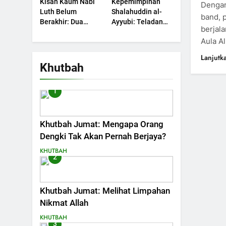
Kisah Kaum Nabi
Kepemimpinan
Dengan
Luth Belum
Shalahuddin al-
band, 
Berakhir: Dua
Ayyubi: Teladan
berjal
Potret Kaumnya
yang Perlu
Aula A
yang Kini Kembali
Dipelajari oleh
Terjadi
Pemimpin Zaman
Lanjutk
Sekarang (2)
Khutbah
1
Khutbah Jumat: Mengapa Orang
Dengki Tak Akan Pernah Berjaya?
KHUTBAH
2
Khutbah Jumat: Melihat Limpahan
Nikmat Allah
KHUTBAH
3