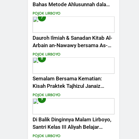
Bahas Metode Ahlusunnah dalam
Mengaplikasikan Hadis Dhaif.
POJOK LIRBOYO
7
Dauroh Ilmiah & Sanadan Kitab Al-
Arbain an-Nawawy bersama As-
Syaikh Dr. Yasir Al-Adny
POJOK LIRBOYO
8
Semalam Bersama Kematian:
Kisah Praktek Tajhizul Janaiz
Siswa III Aliyah
POJOK LIRBOYO
9
Di Balik Dinginnya Malam Lirboyo,
Santri Kelas III Aliyah Belajar
Praktik Tajhizul Janaiz
POJOK LIRBOYO