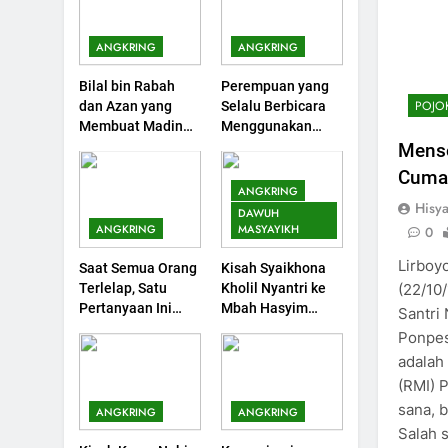
ANGKRING
ANGKRING
Bilal bin Rabah
Perempuan yang
POJO
dan Azan yang
Selalu Berbicara
Membuat Madinah
Menggunakan
Menangis
Ayat Al-Quran
Menso
Cuma
ANGKRING
Hisy
DAWUH
ANGKRING
MASYAYIKH
0
Lirboy
Saat Semua Orang
Kisah Syaikhona
Terlelap, Satu
Kholil Nyantri ke
(22/10/
Pertanyaan Ini
Mbah Hasyim
Santri 
Menggagalkan
Asy’ari
Ponpes
Sebuah Maksiat
adalah
(RMI) P
sana, 
ANGKRING
ANGKRING
Salah s