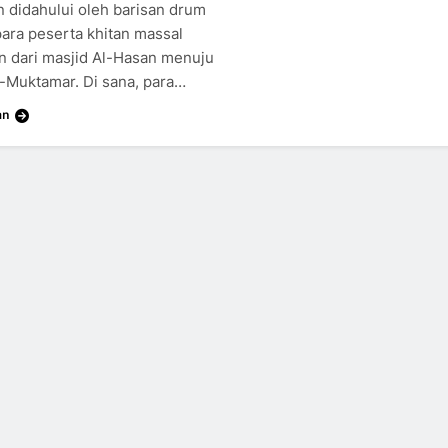
 didahului oleh barisan drum
para peserta khitan massal
an dari masjid Al-Hasan menuju
l-Muktamar. Di sana, para…
an