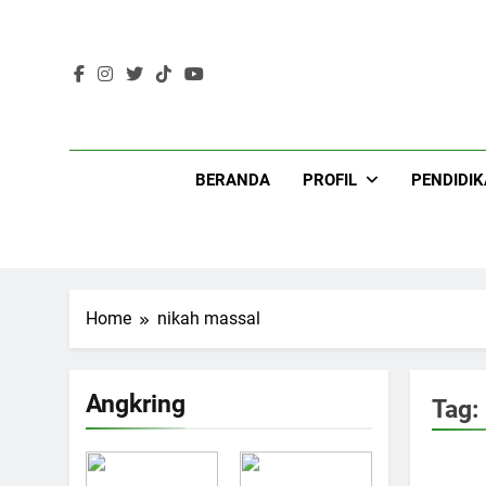
Skip
to
content
Lir
BERANDA
PROFIL
PENDIDI
Home
nikah massal
Angkring
Tag: