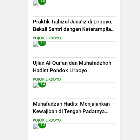
10
Praktik Tajhizul Jana’iz di Lirboyo,
Bekali Santri dengan Keterampilan
Merawat Jenazah
POJOK LIRBOYO
11
Ujian Al-Qur’an dan Muhafadzhoh
Hadist Pondok Lirboyo
POJOK LIRBOYO
12
Muhafadzah Hadis: Menjalankan
Kewajiban di Tengah Padatnya
Aktivitas
POJOK LIRBOYO
13