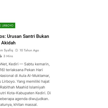
K LIRBOYO
s: Urusan Santri Bukan
 Akidah
am Syafiq
10 Tahun Ago
3 Mins
oNet, Kediri — Sabtu kemarin,
16) terlaksana Pekan Hari
Nasional di Aula Al-Muktamar,
 Lirboyo. Yang memiliki hajat
 Rabithah Maahid Islamiyah
utri Kota-Kabupaten Kediri. Di
beberapa agenda diwujudkan.
atunya, khitan massal.