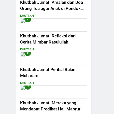
Khutbah Jumat: Amalan dan Doa
Orang Tua agar Anak di Pondok
Pesantren Sukses Dunia Akhirat
KHUTBAH
7
Khutbah Jumat: Refleksi dari
Cerita Mimbar Rasulullah
KHUTBAH
8
Khutbah Jumat Perihal Bulan
Muharam
KHUTBAH
9
Khutbah Jumat: Mereka yang
Mendapat Predikat Haji Mabrur