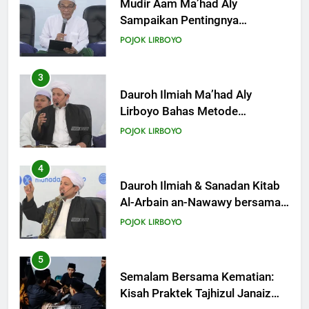
KHUTBAH
Dauroh Ilmiah Ma’had Aly
Lirboyo Bahas Metode
Ahlusunnah dalam
19
POJOK LIRBOYO
Mengaplikasikan Hadis Dhaif.
Khutbah Jumat: Intropeksi Bagi
Para Suami
4
KHUTBAH
Dauroh Ilmiah & Sanadan Kitab
Al-Arbain an-Nawawy bersama
As-Syaikh Dr. Yasir Al-Adny
20
POJOK LIRBOYO
Khutbah Jumat: Pernikahan di
Bulan Syawal
5
KHUTBAH
Semalam Bersama Kematian:
Kisah Praktek Tajhizul Janaiz
Siswa III Aliyah
21
POJOK LIRBOYO
Khutbah Jumat: Apa yang Harus
Terjadi Setelah Ramadhan?
6
KHUTBAH
Di Balik Dinginnya Malam
Lirboyo, Santri Kelas III Aliyah