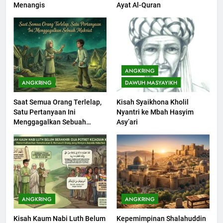
Menangis
Ayat Al-Quran
Seebagai Pembangkit Jiwa
KHUTBAH
202
Khutbah Jumat : Supaya Amal
ANGKRING
Bisa Diterima
ANGKRING
DAWUH MASYAYIKH
KHUTBAH
Saat Semua Orang Terlelap,
Kisah Syaikhona Kholil
Satu Pertanyaan Ini
Nyantri ke Mbah Hasyim
203
Menggagalkan Sebuah
Asy’ari
Khutbah Jumat: Bulan
Maksiat
Muharram Bulan Bersejarah
KHUTBAH
1
Khutbah Jumat: Mengapa Orang
ANGKRING
ANGKRING
Dengki Tak Akan Pernah
Kisah Kaum Nabi Luth Belum
Kepemimpinan Shalahuddin
Berjaya?
KHUTBAH