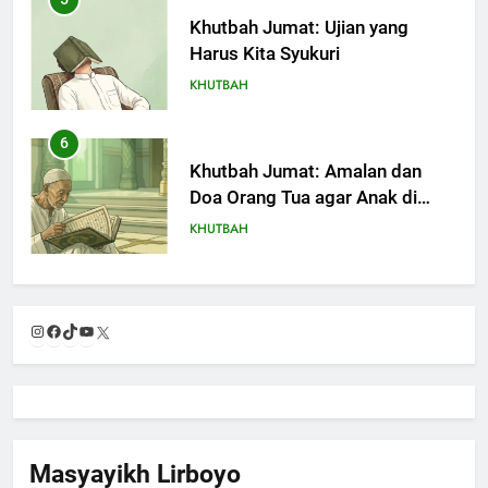
Khutbah Jumat: Ujian yang
Harus Kita Syukuri
KHUTBAH
6
Khutbah Jumat: Amalan dan
Doa Orang Tua agar Anak di
Pondok Pesantren Sukses Dunia
KHUTBAH
Akhirat
7
Khutbah Jumat: Refleksi dari
Instagram
Facebook
TikTok
YouTube
X
Cerita Mimbar Rasulullah
KHUTBAH
8
Khutbah Jumat Perihal Bulan
Masyayikh Lirboyo
Muharam