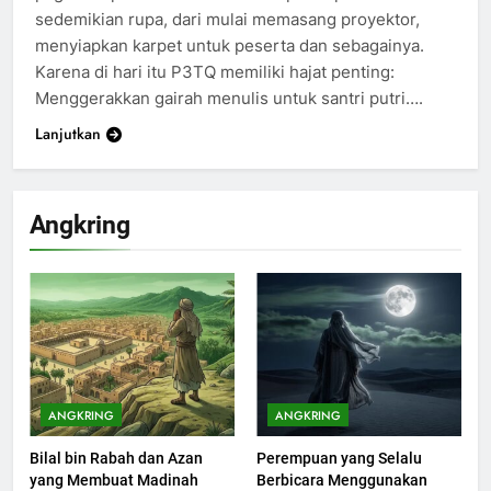
sedemikian rupa, dari mulai memasang proyektor,
menyiapkan karpet untuk peserta dan sebagainya.
Karena di hari itu P3TQ memiliki hajat penting:
Menggerakkan gairah menulis untuk santri putri….
Lanjutkan
Angkring
200
Khutbah Idul Fitri di Rumah
KHUTBAH
ANGKRING
ANGKRING
Bilal bin Rabah dan Azan
Perempuan yang Selalu
201
yang Membuat Madinah
Berbicara Menggunakan
Khutbah jumat: Sejarah