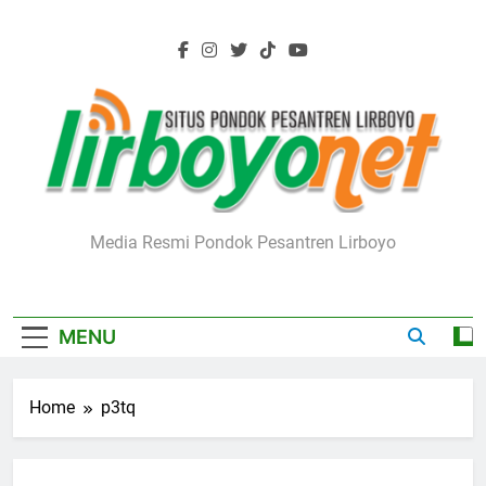
Skip
to
content
Lirboyo.net
Media Resmi Pondok Pesantren Lirboyo
MENU
Home
p3tq