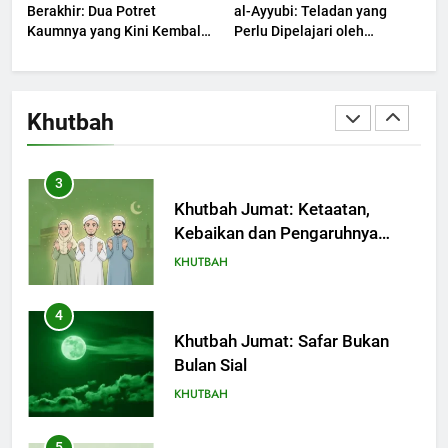
Berakhir: Dua Potret
al-Ayyubi: Teladan yang
Kaumnya yang Kini Kembali
Perlu Dipelajari oleh
Terjadi
2
Pemimpin Zaman Sekarang
(2)
Khutbah Jumat: Melihat
Limpahan Nikmat Allah
Khutbah
KHUTBAH
3
Khutbah Jumat: Ketaatan,
Kebaikan dan Pengaruhnya
dalam Jiwa Manusia
KHUTBAH
4
Khutbah Jumat: Safar Bukan
Bulan Sial
KHUTBAH
5