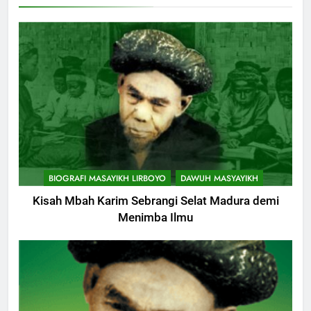
KHUTBAH
9
Khutbah Jumat: Mereka yang
Mendapat Predikat Haji Mabrur
KHUTBAH
10
Khutbah Jumat: Hak Penting
BIOGRAFI MASAYIKH LIRBOYO
DAWUH MASYAYIKH
Yang Harus Kita Berikan Kepada
Istri
Kisah Mbah Karim Sebrangi Selat Madura demi
KHUTBAH
Menimba Ilmu
11
Khutbah: Keistimewaan Hari
Jumat
KHUTBAH