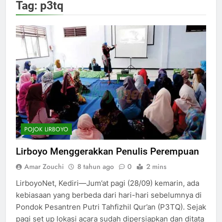
Tag:
p3tq
POJOK LIRBOYO
Lirboyo Menggerakkan Penulis Perempuan
Amar Zouchi
8 tahun ago
0
2 mins
LirboyoNet, Kediri—Jum’at pagi (28/09) kemarin, ada
kebiasaan yang berbeda dari hari-hari sebelumnya di
Pondok Pesantren Putri Tahfizhil Qur’an (P3TQ). Sejak
pagi set up lokasi acara sudah dipersiapkan dan ditata