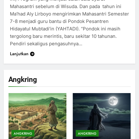
Mahasantri sebelum di Wisuda. Dan pada tahun ini
Ma’had Aly Lirboyo mengirimkan Mahasantri Semester
7-8 menjadi guru bantu di Pondok Pesantren
200
Hidayatul Mubtadi’in (YAHTADI). “Pondok ini masih
Khutbah Idul Fitri di Rumah
tergolong baru merintis, baru sekitar 10 tahunan.
Pendiri sekaligus pengasuhnya…
KHUTBAH
Lanjutkan
201
Khutbah jumat: Sejarah
Angkring
Seebagai Pembangkit Jiwa
KHUTBAH
202
Khutbah Jumat : Supaya Amal
Bisa Diterima
KHUTBAH
ANGKRING
ANGKRING