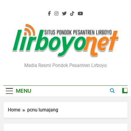
Skip
to
content
Lirboyo.net
Media Resmi Pondok Pesantren Lirboyo
MENU
Home
pcnu lumajang