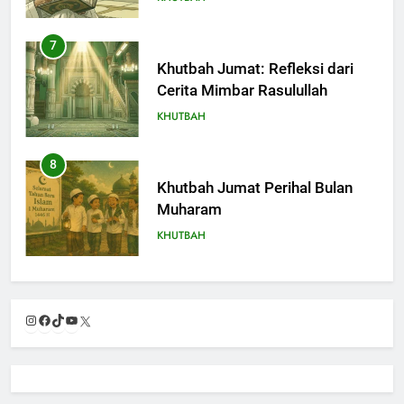
Akhirat
7
Khutbah Jumat: Refleksi dari
Cerita Mimbar Rasulullah
KHUTBAH
8
Khutbah Jumat Perihal Bulan
Muharam
KHUTBAH
9
Khutbah Jumat: Mereka yang
Instagram
Facebook
TikTok
YouTube
X
Mendapat Predikat Haji Mabrur
KHUTBAH
10