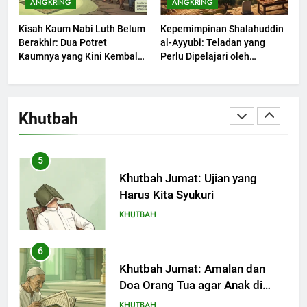
ANGKRING
ANGKRING
Kebaikan dan Pengaruhnya
Kisah Kaum Nabi Luth Belum
Kepemimpinan Shalahuddin
dalam Jiwa Manusia
KHUTBAH
Berakhir: Dua Potret
al-Ayyubi: Teladan yang
Kaumnya yang Kini Kembali
Perlu Dipelajari oleh
Terjadi
4
Pemimpin Zaman Sekarang
(2)
Khutbah Jumat: Safar Bukan
Bulan Sial
Khutbah
KHUTBAH
5
Khutbah Jumat: Ujian yang
Harus Kita Syukuri
KHUTBAH
6
Khutbah Jumat: Amalan dan
Doa Orang Tua agar Anak di
Pondok Pesantren Sukses Dunia
KHUTBAH