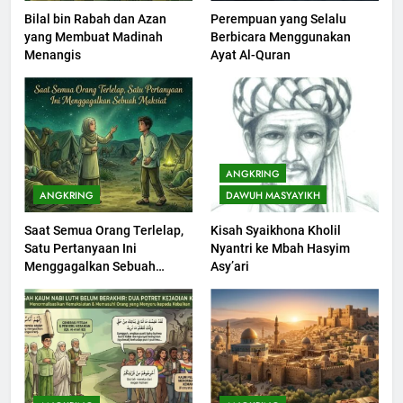
Bilal bin Rabah dan Azan
Perempuan yang Selalu
203
yang Membuat Madinah
Berbicara Menggunakan
Khutbah Jumat: Bulan
Menangis
Ayat Al-Quran
Muharram Bulan Bersejarah
KHUTBAH
1
Khutbah Jumat: Mengapa Orang
ANGKRING
Dengki Tak Akan Pernah
ANGKRING
DAWUH MASYAYIKH
Berjaya?
KHUTBAH
Saat Semua Orang Terlelap,
Kisah Syaikhona Kholil
Satu Pertanyaan Ini
Nyantri ke Mbah Hasyim
2
Menggagalkan Sebuah
Asy’ari
Khutbah Jumat: Melihat
Maksiat
Limpahan Nikmat Allah
KHUTBAH
3
Khutbah Jumat: Ketaatan,