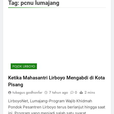
Tag:
pcnu lumajang
POJOK LIRBOYO
Ketika Mahasantri Lirboyo Mengabdi di Kota
Pisang
tubagus godhonfar
7 tahun ago
0
2 mins
LirboyoNet, Lumajang-Program Wajib Khidmah
Pondok Pesantren Lirboyo terus berlanjut hingga saat
ini, Program yang menjadi salah satu syarat