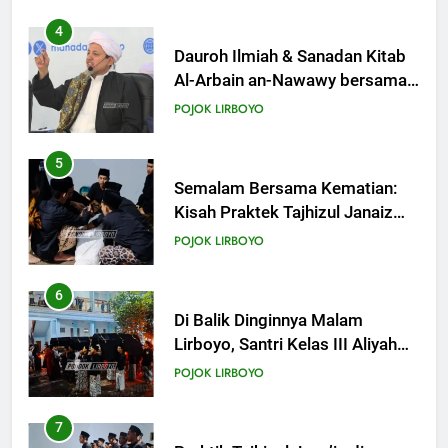
Khutbah Jumat: Pernikahan di
Bulan Syawal
4
KHUTBAH
Dauroh Ilmiah & Sanadan Kitab
Al-Arbain an-Nawawy bersama
As-Syaikh Dr. Yasir Al-Adny
21
POJOK LIRBOYO
Khutbah Jumat: Apa yang Harus
Terjadi Setelah Ramadhan?
5
KHUTBAH
Semalam Bersama Kematian:
Kisah Praktek Tajhizul Janaiz
Siswa III Aliyah
22
POJOK LIRBOYO
Khutbah Idul Fitri: Momentum
Sucikan Hati, Perkuat
6
Silaturahmi
KHUTBAH
Di Balik Dinginnya Malam
Lirboyo, Santri Kelas III Aliyah
Belajar Praktik Tajhizul Janaiz
23
POJOK LIRBOYO
Khutbah Jumat: Menyelami
Makna dan Rahasia Malam
7
Lailatul Qadar