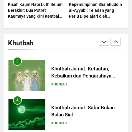
Kisah Kaum Nabi Luth Belum
Kepemimpinan Shalahuddin
Berjaya?
KHUTBAH
Berakhir: Dua Potret
al-Ayyubi: Teladan yang
Kaumnya yang Kini Kembali
Perlu Dipelajari oleh
Terjadi
2
Pemimpin Zaman Sekarang
(2)
Khutbah Jumat: Melihat
Limpahan Nikmat Allah
Khutbah
KHUTBAH
3
Khutbah Jumat: Ketaatan,
Kebaikan dan Pengaruhnya
dalam Jiwa Manusia
KHUTBAH
4
Khutbah Jumat: Safar Bukan
Bulan Sial
KHUTBAH