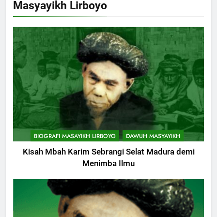
Masyayikh Lirboyo
Muharam
KHUTBAH
9
Khutbah Jumat: Mereka yang
Mendapat Predikat Haji Mabrur
KHUTBAH
10
Khutbah Jumat: Hak Penting
BIOGRAFI MASAYIKH LIRBOYO
DAWUH MASYAYIKH
Yang Harus Kita Berikan Kepada
Istri
Kisah Mbah Karim Sebrangi Selat Madura demi
KHUTBAH
Menimba Ilmu
11
Khutbah: Keistimewaan Hari
Jumat
KHUTBAH