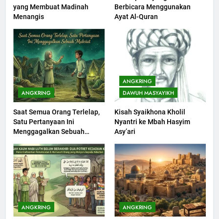
yang Membuat Madinah
Berbicara Menggunakan
Khutbah jumat: Sejarah
Menangis
Ayat Al-Quran
Seebagai Pembangkit Jiwa
KHUTBAH
202
Khutbah Jumat : Supaya Amal
ANGKRING
Bisa Diterima
ANGKRING
DAWUH MASYAYIKH
KHUTBAH
Saat Semua Orang Terlelap,
Kisah Syaikhona Kholil
Satu Pertanyaan Ini
Nyantri ke Mbah Hasyim
203
Menggagalkan Sebuah
Asy’ari
Khutbah Jumat: Bulan
Maksiat
Muharram Bulan Bersejarah
KHUTBAH
1
Khutbah Jumat: Mengapa Orang
ANGKRING
ANGKRING
Dengki Tak Akan Pernah