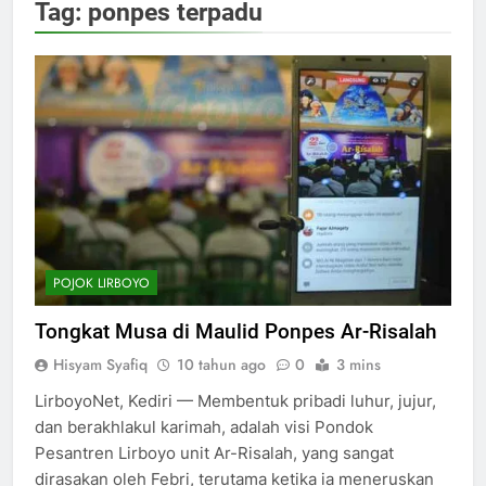
Tag:
ponpes terpadu
POJOK LIRBOYO
Tongkat Musa di Maulid Ponpes Ar-Risalah
Hisyam Syafiq
10 tahun ago
0
3 mins
LirboyoNet, Kediri — Membentuk pribadi luhur, jujur,
dan berakhlakul karimah, adalah visi Pondok
Pesantren Lirboyo unit Ar-Risalah, yang sangat
dirasakan oleh Febri, terutama ketika ia meneruskan