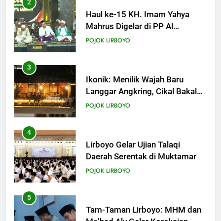
3
KHUTBAH
Ikonik: Menilik Wajah Baru
Langgar Angkring, Cikal Bakal
Ponpes Lirboyo yang Selesai
19
POJOK LIRBOYO
Direvitalisasi
Khutbah Jumat: Intropeksi Bagi
Para Suami
4
KHUTBAH
Lirboyo Gelar Ujian Talaqi
Daerah Serentak di Muktamar
20
POJOK LIRBOYO
Khutbah Jumat: Pernikahan di
Bulan Syawal
5
KHUTBAH
Tam-Taman Lirboyo: MHM dan
Ma’had Aly Gelar Koreksian
Kitab Semester Ganjil
21
POJOK LIRBOYO
Khutbah Jumat: Apa yang Harus
Terjadi Setelah Ramadhan?
6
KHUTBAH
Mudir Aam Ma’had Aly