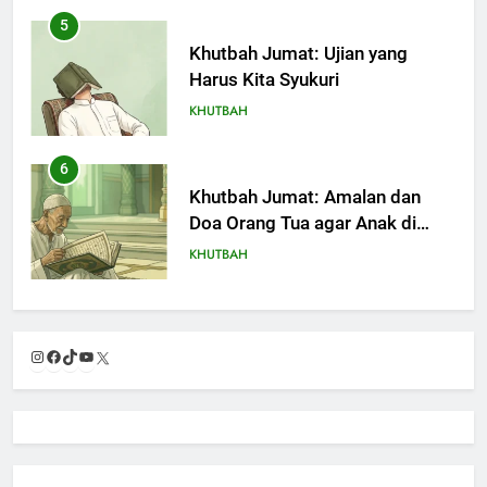
5
Khutbah Jumat: Ujian yang
Harus Kita Syukuri
KHUTBAH
6
Khutbah Jumat: Amalan dan
Doa Orang Tua agar Anak di
Pondok Pesantren Sukses Dunia
KHUTBAH
Akhirat
7
Khutbah Jumat: Refleksi dari
Instagram
Facebook
TikTok
YouTube
X
Cerita Mimbar Rasulullah
KHUTBAH
8
Khutbah Jumat Perihal Bulan