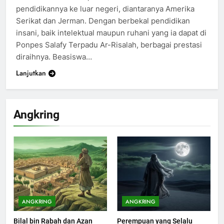
pendidikannya ke luar negeri, diantaranya Amerika
Serikat dan Jerman. Dengan berbekal pendidikan
insani, baik intelektual maupun ruhani yang ia dapat di
Ponpes Salafy Terpadu Ar-Risalah, berbagai prestasi
diraihnya. Beasiswa…
Lanjutkan
Angkring
200
Khutbah Idul Fitri di Rumah
KHUTBAH
ANGKRING
ANGKRING
Bilal bin Rabah dan Azan
Perempuan yang Selalu
201