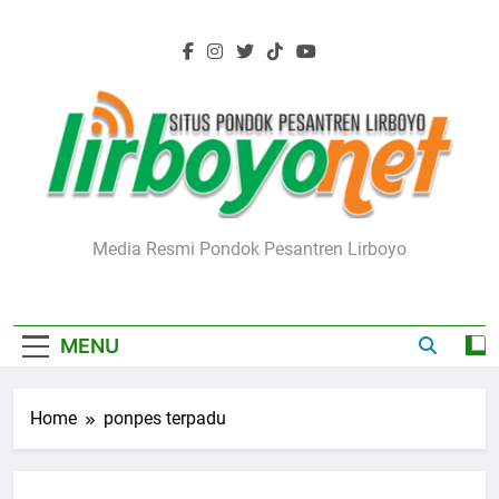
Skip
to
content
Lirboyo.net
Media Resmi Pondok Pesantren Lirboyo
MENU
Home
ponpes terpadu