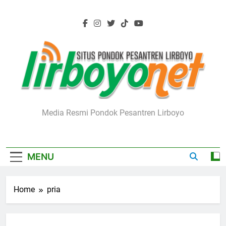
Skip
to
content
Lirboyo.net
Media Resmi Pondok Pesantren Lirboyo
MENU
Home
pria