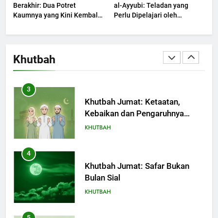
Berakhir: Dua Potret
al-Ayyubi: Teladan yang
Kaumnya yang Kini Kembali
Perlu Dipelajari oleh
Terjadi
2
Pemimpin Zaman Sekarang
(2)
Khutbah Jumat: Melihat
Limpahan Nikmat Allah
Khutbah
KHUTBAH
3
Khutbah Jumat: Ketaatan,
Kebaikan dan Pengaruhnya
dalam Jiwa Manusia
KHUTBAH
4
Khutbah Jumat: Safar Bukan
Bulan Sial
KHUTBAH
5