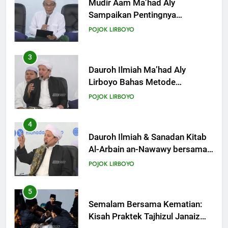
KHUTBAH
Dauroh Ilmiah Ma’had Aly
Lirboyo Bahas Metode
Ahlusunnah dalam
19
POJOK LIRBOYO
Mengaplikasikan Hadis Dhaif.
Khutbah Jumat: Intropeksi Bagi
Para Suami
4
KHUTBAH
Dauroh Ilmiah & Sanadan Kitab
Al-Arbain an-Nawawy bersama
As-Syaikh Dr. Yasir Al-Adny
20
POJOK LIRBOYO
Khutbah Jumat: Pernikahan di
Bulan Syawal
5
KHUTBAH
Semalam Bersama Kematian:
Kisah Praktek Tajhizul Janaiz
Siswa III Aliyah
21
POJOK LIRBOYO
Khutbah Jumat: Apa yang Harus
Terjadi Setelah Ramadhan?
6
KHUTBAH
Di Balik Dinginnya Malam
Lirboyo, Santri Kelas III Aliyah