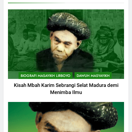
KHUTBAH
9
Khutbah Jumat: Mereka yang
Mendapat Predikat Haji Mabrur
KHUTBAH
10
Khutbah Jumat: Hak Penting
BIOGRAFI MASAYIKH LIRBOYO
DAWUH MASYAYIKH
Yang Harus Kita Berikan Kepada
Istri
Kisah Mbah Karim Sebrangi Selat Madura demi
KHUTBAH
Menimba Ilmu
11
Khutbah: Keistimewaan Hari
Jumat
KHUTBAH