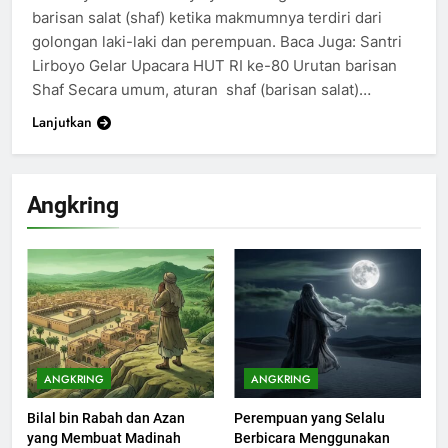
barisan salat (shaf) ketika makmumnya terdiri dari
golongan laki-laki dan perempuan. Baca Juga: Santri
Lirboyo Gelar Upacara HUT RI ke-80 Urutan barisan
Shaf Secara umum, aturan shaf (barisan salat)…
Lanjutkan
Angkring
200
Khutbah Idul Fitri di Rumah
KHUTBAH
ANGKRING
ANGKRING
Bilal bin Rabah dan Azan
Perempuan yang Selalu
201
yang Membuat Madinah
Berbicara Menggunakan
Khutbah jumat: Sejarah