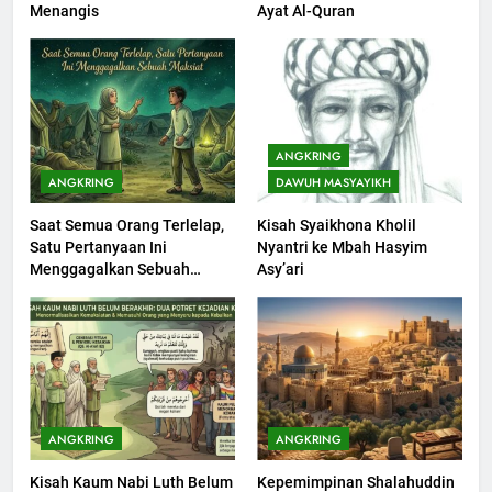
Menangis
Ayat Al-Quran
Seebagai Pembangkit Jiwa
KHUTBAH
202
Khutbah Jumat : Supaya Amal
ANGKRING
Bisa Diterima
ANGKRING
DAWUH MASYAYIKH
KHUTBAH
Saat Semua Orang Terlelap,
Kisah Syaikhona Kholil
Satu Pertanyaan Ini
Nyantri ke Mbah Hasyim
203
Menggagalkan Sebuah
Asy’ari
Khutbah Jumat: Bulan
Maksiat
Muharram Bulan Bersejarah
KHUTBAH
1
Khutbah Jumat: Mengapa Orang
ANGKRING
ANGKRING
Dengki Tak Akan Pernah
Kisah Kaum Nabi Luth Belum
Kepemimpinan Shalahuddin
Berjaya?
KHUTBAH