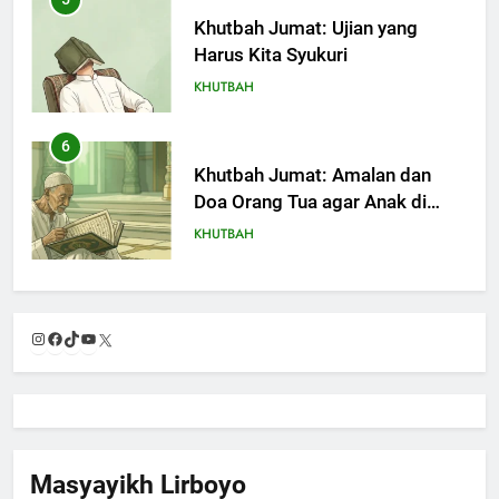
Khutbah Jumat: Ujian yang
Harus Kita Syukuri
KHUTBAH
6
Khutbah Jumat: Amalan dan
Doa Orang Tua agar Anak di
Pondok Pesantren Sukses Dunia
KHUTBAH
Akhirat
7
Khutbah Jumat: Refleksi dari
Instagram
Facebook
TikTok
YouTube
X
Cerita Mimbar Rasulullah
KHUTBAH
8
Khutbah Jumat Perihal Bulan
Masyayikh Lirboyo
Muharam