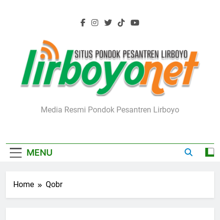
Skip
to
content
Lirboyo.net
Media Resmi Pondok Pesantren Lirboyo
MENU
Home
Qobr