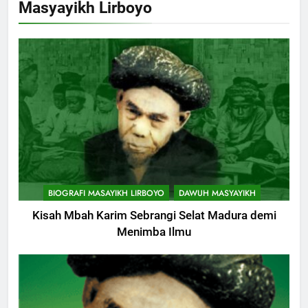
Masyayikh Lirboyo
Muharam
KHUTBAH
9
Khutbah Jumat: Mereka yang
Mendapat Predikat Haji Mabrur
KHUTBAH
10
Khutbah Jumat: Hak Penting
BIOGRAFI MASAYIKH LIRBOYO
DAWUH MASYAYIKH
Yang Harus Kita Berikan Kepada
Istri
Kisah Mbah Karim Sebrangi Selat Madura demi
KHUTBAH
Menimba Ilmu
11
Khutbah: Keistimewaan Hari
Jumat
KHUTBAH