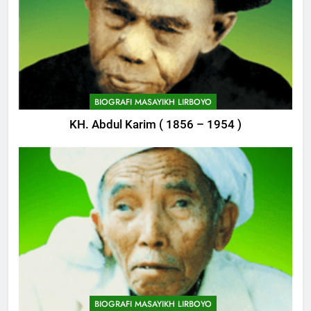
12
Khutbah Jumat: Memetik
Ranumnya Buah Ketakwaan
747
KHUTBAH
Himasal Semen Sumbang
BIOGRAFI MASAYIKH LIRBOYO
Pembangunan Kantor Himasal
KH. Abdul Karim ( 1856 – 1954 )
13
POJOK LIRBOYO
Khutbah Jum’at: Lisanmu,
Keselamatanmu
748
KHUTBAH
Delegasi MQK Kota Kediri
Menuju Probolinggo
14
POJOK LIRBOYO
Khutbah Jumat: Menjaga Adab
Di Tengah Krisis Moral
749
KHUTBAH
Haflah Akhirussanah, Lirboyo
Gelar Pameran
BIOGRAFI MASAYIKH LIRBOYO
15