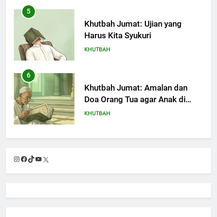
5
Khutbah Jumat: Ujian yang
Harus Kita Syukuri
KHUTBAH
6
Khutbah Jumat: Amalan dan
Doa Orang Tua agar Anak di
Pondok Pesantren Sukses Dunia
KHUTBAH
Akhirat
7
Khutbah Jumat: Refleksi dari
Instagram
Facebook
TikTok
YouTube
X
Cerita Mimbar Rasulullah
KHUTBAH
8
Khutbah Jumat Perihal Bulan