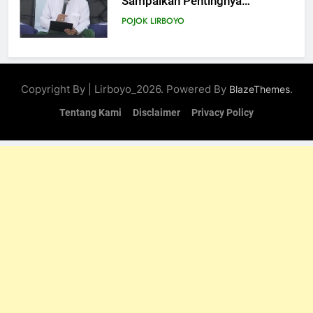
Lirboyo Bahas Metode
Ahlusunnah dalam
22
POJOK LIRBOYO
Mengaplikasikan Hadis Dhaif.
Khutbah Idul Fitri: Momentum
Sucikan Hati, Perkuat
7
Silaturahmi
KHUTBAH
Dauroh Ilmiah & Sanadan Kitab
Copyright By | Lirboyo_2026. Powered By
.
BlazeThemes
Al-Arbain an-Nawawy bersama
As-Syaikh Dr. Yasir Al-Adny
23
Tentang Kami
Disclaimer
Privacy Policy
POJOK LIRBOYO
Khutbah Jumat: Menyelami
Makna dan Rahasia Malam
8
Lailatul Qadar
KHUTBAH
Semalam Bersama Kematian:
Kisah Praktek Tajhizul Janaiz
Siswa III Aliyah
24
POJOK LIRBOYO
Khutbah Jumat: Nuzulul Quran
dan Hikmah Turunnya
9
KHUTBAH
Di Balik Dinginnya Malam
Lirboyo, Santri Kelas III Aliyah
Belajar Praktik Tajhizul Janaiz
25
POJOK LIRBOYO