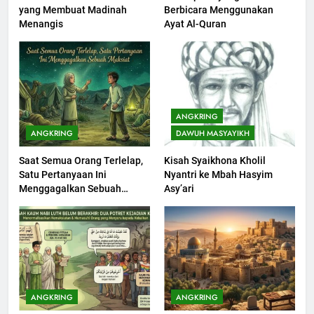
yang Membuat Madinah
Berbicara Menggunakan
Khutbah jumat: Sejarah
Menangis
Ayat Al-Quran
Seebagai Pembangkit Jiwa
KHUTBAH
202
Khutbah Jumat : Supaya Amal
ANGKRING
Bisa Diterima
ANGKRING
DAWUH MASYAYIKH
KHUTBAH
Saat Semua Orang Terlelap,
Kisah Syaikhona Kholil
Satu Pertanyaan Ini
Nyantri ke Mbah Hasyim
203
Menggagalkan Sebuah
Asy’ari
Khutbah Jumat: Bulan
Maksiat
Muharram Bulan Bersejarah
KHUTBAH
1
Khutbah Jumat: Mengapa Orang
ANGKRING
ANGKRING
Dengki Tak Akan Pernah