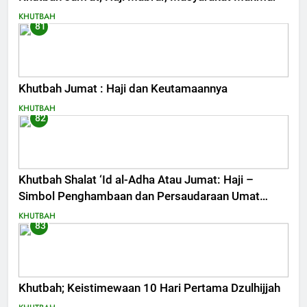
KHUTBAH
81
Khutbah Jumat : Haji dan Keutamaannya
KHUTBAH
82
Khutbah Shalat ‘Id al-Adha Atau Jumat: Haji –
Simbol Penghambaan dan Persaudaraan Umat
Islam
KHUTBAH
83
Khutbah; Keistimewaan 10 Hari Pertama Dzulhijjah