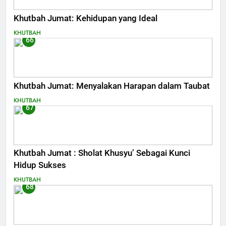
Khutbah Jumat: Kehidupan yang Ideal
KHUTBAH
66
Khutbah Jumat: Menyalakan Harapan dalam Taubat
KHUTBAH
67
Khutbah Jumat : Sholat Khusyu’ Sebagai Kunci
Hidup Sukses
KHUTBAH
68