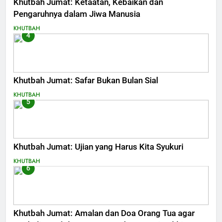
Khutbah Jumat: Ketaatan, Kebaikan dan
Pengaruhnya dalam Jiwa Manusia
KHUTBAH
4
Khutbah Jumat: Safar Bukan Bulan Sial
KHUTBAH
5
Khutbah Jumat: Ujian yang Harus Kita Syukuri
KHUTBAH
6
Khutbah Jumat: Amalan dan Doa Orang Tua agar