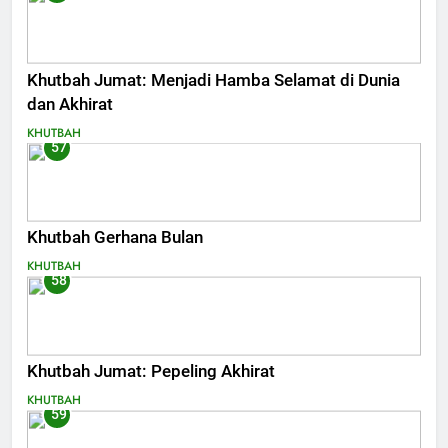
Khutbah Jumat: Menjadi Hamba Selamat di Dunia
dan Akhirat
KHUTBAH
57
Khutbah Gerhana Bulan
KHUTBAH
58
Khutbah Jumat: Pepeling Akhirat
KHUTBAH
59