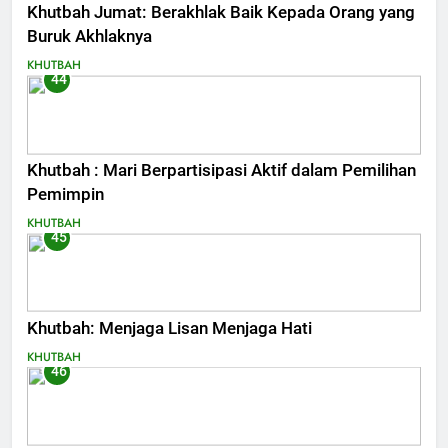
Khutbah Jumat: Berakhlak Baik Kepada Orang yang
Buruk Akhlaknya
KHUTBAH
44
Khutbah : Mari Berpartisipasi Aktif dalam Pemilihan
Pemimpin
KHUTBAH
45
Khutbah: Menjaga Lisan Menjaga Hati
KHUTBAH
46