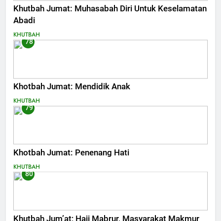
Khutbah Jumat: Muhasabah Diri Untuk Keselamatan
Abadi
KHUTBAH
78
Khotbah Jumat: Mendidik Anak
KHUTBAH
79
Khotbah Jumat: Penenang Hati
KHUTBAH
80
Khutbah Jum’at; Haji Mabrur, Masyarakat Makmur