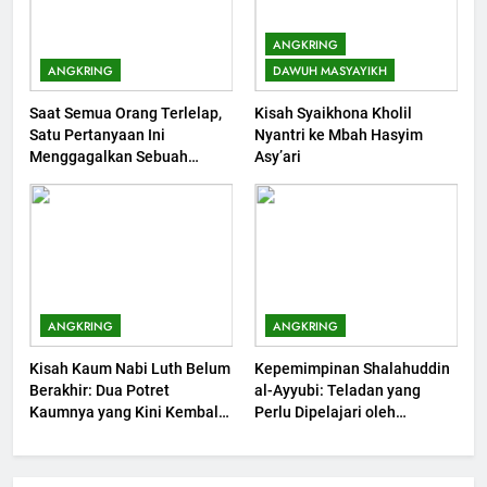
ANGKRING
ANGKRING
DAWUH MASYAYIKH
Saat Semua Orang Terlelap,
Kisah Syaikhona Kholil
Satu Pertanyaan Ini
Nyantri ke Mbah Hasyim
Menggagalkan Sebuah
Asy’ari
Maksiat
ANGKRING
ANGKRING
Kisah Kaum Nabi Luth Belum
Kepemimpinan Shalahuddin
Berakhir: Dua Potret
al-Ayyubi: Teladan yang
Kaumnya yang Kini Kembali
Perlu Dipelajari oleh
Terjadi
Pemimpin Zaman Sekarang
(2)