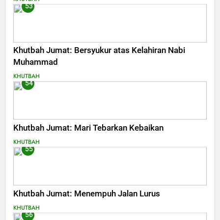
53
Khutbah Jumat: Bersyukur atas Kelahiran Nabi
Muhammad
KHUTBAH
54
Khutbah Jumat: Mari Tebarkan Kebaikan
KHUTBAH
55
Khutbah Jumat: Menempuh Jalan Lurus
KHUTBAH
56