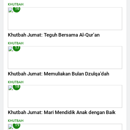
KHUTBAH
16
Khutbah Jumat: Teguh Bersama Al-Qur’an
KHUTBAH
17
Khutbah Jumat: Memuliakan Bulan Dzulqa’dah
KHUTBAH
18
Khutbah Jumat: Mari Mendidik Anak dengan Baik
KHUTBAH
19