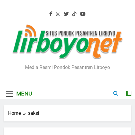
Skip
to
content
Lirboyo.net
Media Resmi Pondok Pesantren Lirboyo
MENU
Home
saksi