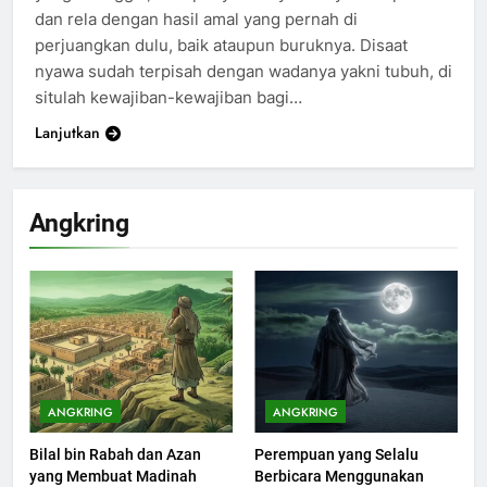
dan rela dengan hasil amal yang pernah di
perjuangkan dulu, baik ataupun buruknya. Disaat
nyawa sudah terpisah dengan wadanya yakni tubuh, di
situlah kewajiban-kewajiban bagi…
Lanjutkan
Angkring
200
Khutbah Idul Fitri di Rumah
KHUTBAH
ANGKRING
ANGKRING
Bilal bin Rabah dan Azan
Perempuan yang Selalu
201
yang Membuat Madinah
Berbicara Menggunakan
Khutbah jumat: Sejarah