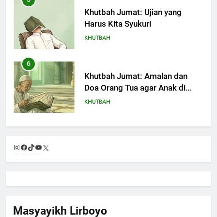
Khutbah Jumat: Ujian yang
Harus Kita Syukuri
KHUTBAH
6
Khutbah Jumat: Amalan dan
Doa Orang Tua agar Anak di
Pondok Pesantren Sukses Dunia
KHUTBAH
Akhirat
7
Khutbah Jumat: Refleksi dari
Instagram
Facebook
TikTok
YouTube
X
Cerita Mimbar Rasulullah
KHUTBAH
8
Khutbah Jumat Perihal Bulan
Masyayikh Lirboyo
Muharam