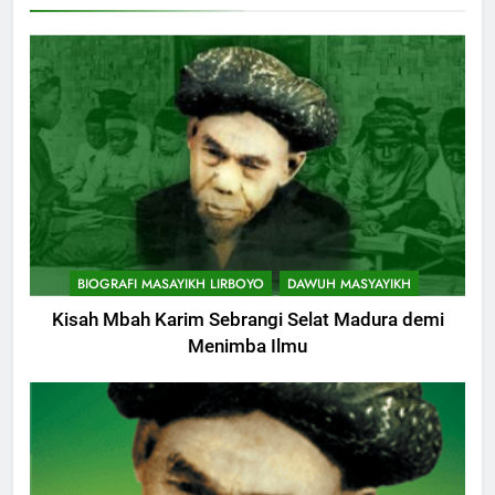
KHUTBAH
9
Khutbah Jumat: Mereka yang
Mendapat Predikat Haji Mabrur
KHUTBAH
10
Khutbah Jumat: Hak Penting
BIOGRAFI MASAYIKH LIRBOYO
DAWUH MASYAYIKH
Yang Harus Kita Berikan Kepada
Istri
Kisah Mbah Karim Sebrangi Selat Madura demi
KHUTBAH
Menimba Ilmu
11
Khutbah: Keistimewaan Hari
Jumat
KHUTBAH