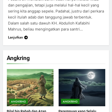
dan pengajian, tetapi juga melalui hal-hal kecil yang
sering kita anggap sepele. Padahal, justru dari perkara
kecil itulah adab dan tanggung jawab terbentuk.
Dalam salah satu dawuh KH. Abdulloh Kafabihi
Mahrus, beliau mengingatkan para santri…
Lanjutkan
Angkring
200
Khutbah Idul Fitri di Rumah
KHUTBAH
ANGKRING
ANGKRING
Bilal bin Rabah dan Azan
Perempuan yang Selalu
201