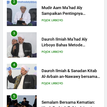
Anak dengan Baik
3
KHUTBAH
Dauroh Ilmiah Ma’had Aly
Lirboyo Bahas Metode
Ahlusunnah dalam
19
POJOK LIRBOYO
Mengaplikasikan Hadis Dhaif.
Khutbah Jumat: Intropeksi Bagi
Para Suami
4
KHUTBAH
Dauroh Ilmiah & Sanadan Kitab
Al-Arbain an-Nawawy bersama
As-Syaikh Dr. Yasir Al-Adny
20
POJOK LIRBOYO
Khutbah Jumat: Pernikahan di
Bulan Syawal
5
KHUTBAH
Semalam Bersama Kematian:
Kisah Praktek Tajhizul Janaiz
Siswa III Aliyah
21
POJOK LIRBOYO
Khutbah Jumat: Apa yang Harus
Terjadi Setelah Ramadhan?
6
KHUTBAH
Di Balik Dinginnya Malam