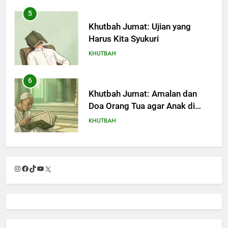
5
Khutbah Jumat: Ujian yang
Harus Kita Syukuri
KHUTBAH
6
Khutbah Jumat: Amalan dan
Doa Orang Tua agar Anak di
Pondok Pesantren Sukses Dunia
KHUTBAH
Akhirat
7
Khutbah Jumat: Refleksi dari
Instagram
Facebook
TikTok
YouTube
X
Cerita Mimbar Rasulullah
KHUTBAH
8