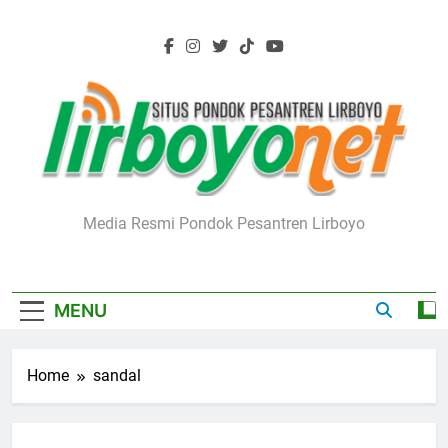
Skip
to
content
Lirboyo.net
Media Resmi Pondok Pesantren Lirboyo
MENU
Home
sandal