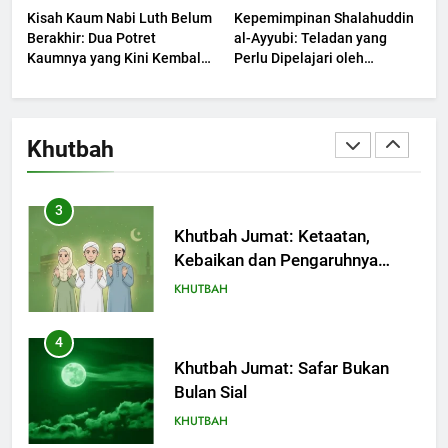
Kisah Kaum Nabi Luth Belum
Kepemimpinan Shalahuddin
Berjaya?
KHUTBAH
Berakhir: Dua Potret
al-Ayyubi: Teladan yang
Kaumnya yang Kini Kembali
Perlu Dipelajari oleh
Terjadi
2
Pemimpin Zaman Sekarang
(2)
Khutbah Jumat: Melihat
Limpahan Nikmat Allah
Khutbah
KHUTBAH
3
Khutbah Jumat: Ketaatan,
Kebaikan dan Pengaruhnya
dalam Jiwa Manusia
KHUTBAH
4
Khutbah Jumat: Safar Bukan
Bulan Sial
KHUTBAH