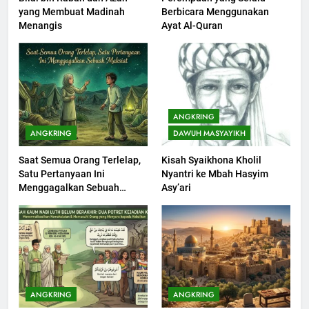
yang Membuat Madinah
Berbicara Menggunakan
Khutbah jumat: Sejarah
Menangis
Ayat Al-Quran
Seebagai Pembangkit Jiwa
KHUTBAH
202
Khutbah Jumat : Supaya Amal
ANGKRING
Bisa Diterima
ANGKRING
DAWUH MASYAYIKH
KHUTBAH
Saat Semua Orang Terlelap,
Kisah Syaikhona Kholil
Satu Pertanyaan Ini
Nyantri ke Mbah Hasyim
203
Menggagalkan Sebuah
Asy’ari
Khutbah Jumat: Bulan
Maksiat
Muharram Bulan Bersejarah
KHUTBAH
1
Khutbah Jumat: Mengapa Orang
ANGKRING
ANGKRING
Dengki Tak Akan Pernah