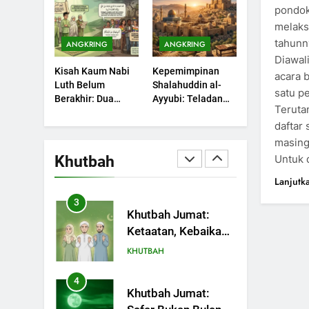
Sebuah Maksiat
pondok
Bulan Bersejarah
KHUTBAH
melaks
tahunn
ANGKRING
ANGKRING
1
Khutbah Jumat:
Diawal
Kisah Kaum Nabi
Kepemimpinan
Mengapa Orang
acara 
Luth Belum
Shalahuddin al-
Dengki Tak Akan
satu pe
KHUTBAH
Berakhir: Dua
Ayyubi: Teladan
Pernah Berjaya?
Teruta
Potret Kaumnya
yang Perlu
2
daftar 
yang Kini Kembali
Dipelajari oleh
Khutbah Jumat:
Terjadi
Pemimpin Zaman
masing
Melihat Limpahan
Sekarang (2)
Khutbah
Untuk 
Nikmat Allah
KHUTBAH
Lanjutk
3
Khutbah Jumat:
Ketaatan, Kebaikan
dan Pengaruhnya
KHUTBAH
dalam Jiwa Manusia
4
Khutbah Jumat: