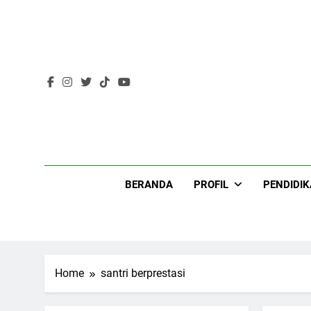
Skip
to
content
Lir
BERANDA
PROFIL
PENDIDI
Home
santri berprestasi