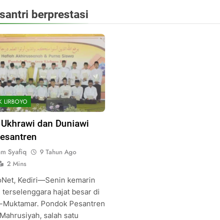
santri berprestasi
K LIRBOYO
 Ukhrawi dan Duniawi
Pesantren
am Syafiq
9 Tahun Ago
2 Mins
oNet, Kediri—Senin kemarin
 terselenggara hajat besar di
l-Muktamar. Pondok Pesantren
Mahrusiyah, salah satu