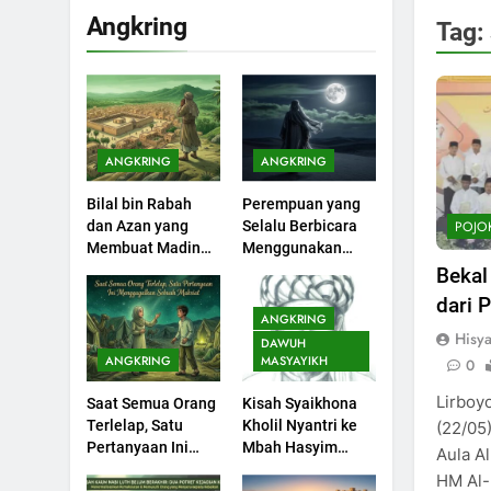
Angkring
Tag:
200
Khutbah Idul Fitri di
Rumah
KHUTBAH
ANGKRING
ANGKRING
201
Bilal bin Rabah
Perempuan yang
Khutbah jumat:
POJO
dan Azan yang
Selalu Berbicara
Sejarah Seebagai
Membuat Madinah
Menggunakan
Pembangkit Jiwa
KHUTBAH
Menangis
Ayat Al-Quran
Bekal
dari 
202
ANGKRING
Khutbah Jumat :
Hisy
DAWUH
Supaya Amal Bisa
ANGKRING
MASYAYIKH
0
Diterima
KHUTBAH
Lirboy
Saat Semua Orang
Kisah Syaikhona
Terlelap, Satu
Kholil Nyantri ke
(22/05)
203
Pertanyaan Ini
Mbah Hasyim
Aula A
Khutbah Jumat:
Menggagalkan
Asy’ari
HM Al-
Bulan Muharram