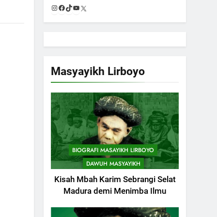
Instagram
Facebook
TikTok
YouTube
X
Masyayikh Lirboyo
BIOGRAFI MASAYIKH LIRBOYO
DAWUH MASYAYIKH
Kisah Mbah Karim Sebrangi Selat
Madura demi Menimba Ilmu