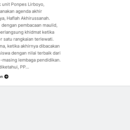
 unit Ponpes Lirboyo,
anakan agenda akhir
ya, Haflah Akhirussanah.
i dengan pembacaan maulid,
berlangsung khidmat ketika
r satu rangkaian terlewati.
ma, ketika akhirnya dibacakan
siswa dengan nilai terbaik dari
-masing lembaga pendidikan.
diketahui, PP…
an