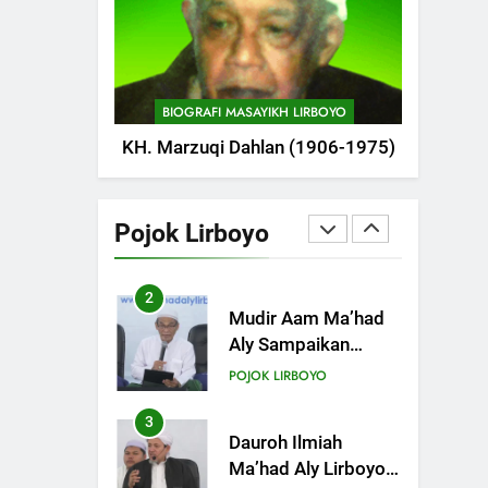
POJOK LIRBOYO
1
Tam-Taman Lirboyo:
MHM dan Ma’had
BIOGRAFI MASAYIKH LIRBOYO
Aly Gelar Koreksian
POJOK LIRBOYO
KH. Marzuqi Dahlan (1906-1975)
Kitab Semester
Ganjil
2
Mudir Aam Ma’had
Aly Sampaikan
Pojok Lirboyo
Pentingnya
POJOK LIRBOYO
Mempelajari Ilmu
Hadis Dalam Acara
3
Dauroh Ilmiah
Dauroh Ilmiah
Ma’had Aly Lirboyo
Bahas Metode
POJOK LIRBOYO
Ahlusunnah dalam
Mengaplikasikan
4
Dauroh Ilmiah &
Hadis Dhaif.
Sanadan Kitab Al-