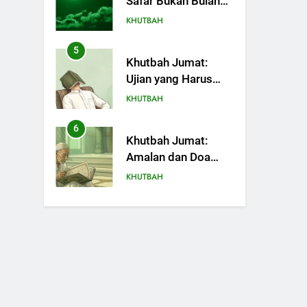
Safar Bukan Bulan
Sial
KHUTBAH
5
Khutbah Jumat:
Ujian yang Harus
Kita Syukuri
KHUTBAH
6
Khutbah Jumat:
Amalan dan Doa
Orang Tua agar
KHUTBAH
Anak di Pondok
Pesantren Sukses
7
Khutbah Jumat:
Dunia Akhirat
Refleksi dari Cerita
Mimbar Rasulullah
KHUTBAH
8
Khutbah Jumat