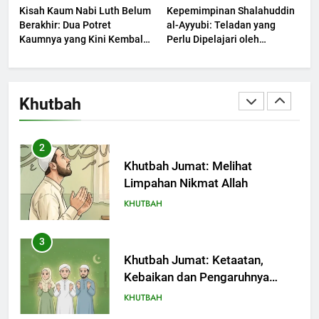
Kisah Kaum Nabi Luth Belum
Kepemimpinan Shalahuddin
KHUTBAH
Berakhir: Dua Potret
al-Ayyubi: Teladan yang
Kaumnya yang Kini Kembali
Perlu Dipelajari oleh
Terjadi
1
Pemimpin Zaman Sekarang
(2)
Khutbah Jumat: Mengapa Orang
Dengki Tak Akan Pernah
Khutbah
Berjaya?
KHUTBAH
2
Khutbah Jumat: Melihat
Limpahan Nikmat Allah
KHUTBAH
3
Khutbah Jumat: Ketaatan,
Kebaikan dan Pengaruhnya
dalam Jiwa Manusia
KHUTBAH