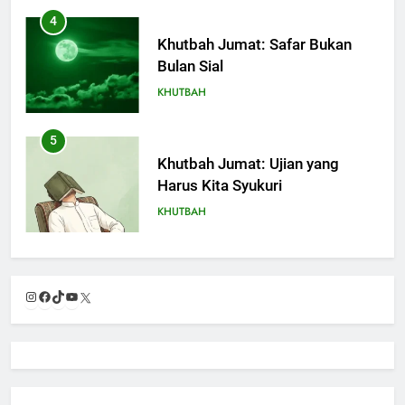
4
Khutbah Jumat: Safar Bukan
Bulan Sial
KHUTBAH
5
Khutbah Jumat: Ujian yang
Harus Kita Syukuri
KHUTBAH
6
Khutbah Jumat: Amalan dan
Instagram
Facebook
TikTok
YouTube
X
Doa Orang Tua agar Anak di
Pondok Pesantren Sukses Dunia
KHUTBAH
Akhirat
7
Khutbah Jumat: Refleksi dari