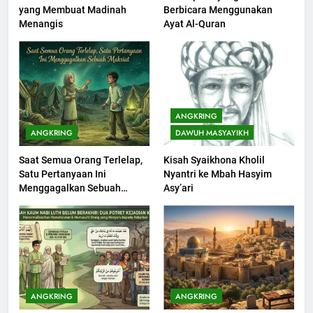
yang Membuat Madinah
Berbicara Menggunakan
Khutbah Idul Fitri di Rumah
Menangis
Ayat Al-Quran
KHUTBAH
201
Khutbah jumat: Sejarah
ANGKRING
Seebagai Pembangkit Jiwa
ANGKRING
DAWUH MASYAYIKH
KHUTBAH
Saat Semua Orang Terlelap,
Kisah Syaikhona Kholil
Satu Pertanyaan Ini
Nyantri ke Mbah Hasyim
202
Menggagalkan Sebuah
Asy’ari
Khutbah Jumat : Supaya Amal
Maksiat
Bisa Diterima
KHUTBAH
203
Khutbah Jumat: Bulan
ANGKRING
ANGKRING
Muharram Bulan Bersejarah