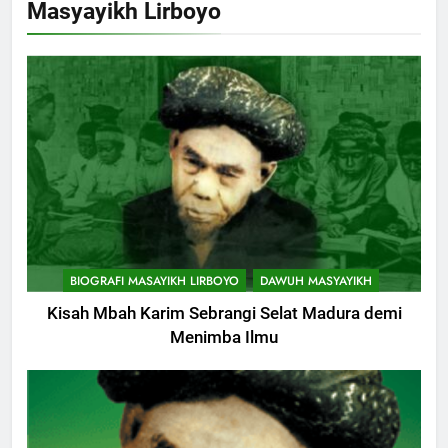
Masyayikh Lirboyo
Cerita Mimbar Rasulullah
KHUTBAH
8
Khutbah Jumat Perihal Bulan
Muharam
KHUTBAH
9
Khutbah Jumat: Mereka yang
BIOGRAFI MASAYIKH LIRBOYO
DAWUH MASYAYIKH
Mendapat Predikat Haji Mabrur
Kisah Mbah Karim Sebrangi Selat Madura demi
KHUTBAH
Menimba Ilmu
10
Khutbah Jumat: Hak Penting
Yang Harus Kita Berikan Kepada
Istri
KHUTBAH