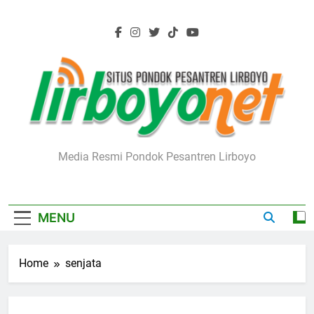
Skip
to
content
Lirboyo.net
Media Resmi Pondok Pesantren Lirboyo
MENU
Home
senjata