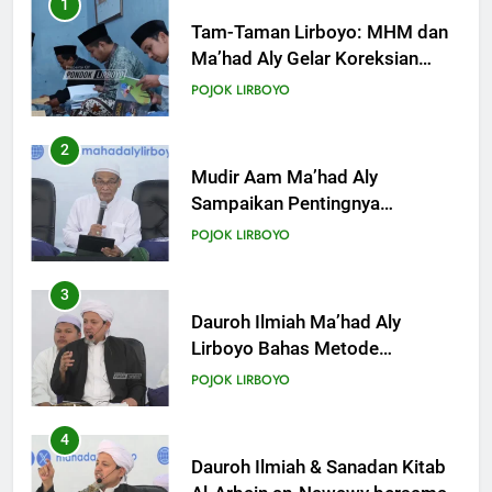
2
KHUTBAH
Mudir Aam Ma’had Aly
Sampaikan Pentingnya
Mempelajari Ilmu Hadis Dalam
18
POJOK LIRBOYO
Acara Dauroh Ilmiah
Khutbah Jumat: Mari Mendidik
Anak dengan Baik
3
KHUTBAH
Dauroh Ilmiah Ma’had Aly
Lirboyo Bahas Metode
Ahlusunnah dalam
19
POJOK LIRBOYO
Mengaplikasikan Hadis Dhaif.
Khutbah Jumat: Intropeksi Bagi
Para Suami
4
KHUTBAH
Dauroh Ilmiah & Sanadan Kitab
Al-Arbain an-Nawawy bersama
As-Syaikh Dr. Yasir Al-Adny
20
POJOK LIRBOYO
Khutbah Jumat: Pernikahan di
Bulan Syawal
5
KHUTBAH
Semalam Bersama Kematian: