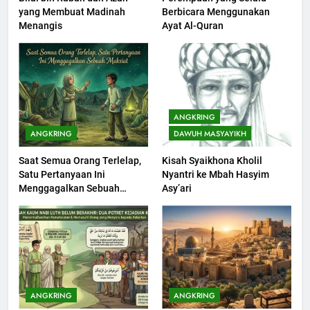
yang Membuat Madinah
Berbicara Menggunakan
Khutbah jumat: Sejarah
Menangis
Ayat Al-Quran
Seebagai Pembangkit Jiwa
KHUTBAH
202
Khutbah Jumat : Supaya Amal
ANGKRING
Bisa Diterima
ANGKRING
DAWUH MASYAYIKH
KHUTBAH
Saat Semua Orang Terlelap,
Kisah Syaikhona Kholil
Satu Pertanyaan Ini
Nyantri ke Mbah Hasyim
203
Menggagalkan Sebuah
Asy’ari
Khutbah Jumat: Bulan
Maksiat
Muharram Bulan Bersejarah
KHUTBAH
1
Khutbah Jumat: Mengapa Orang
ANGKRING
ANGKRING
Dengki Tak Akan Pernah