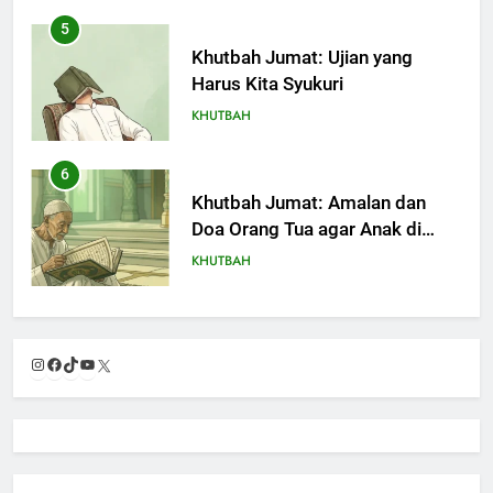
5
Khutbah Jumat: Ujian yang
Harus Kita Syukuri
KHUTBAH
6
Khutbah Jumat: Amalan dan
Doa Orang Tua agar Anak di
Pondok Pesantren Sukses Dunia
KHUTBAH
Akhirat
7
Khutbah Jumat: Refleksi dari
Instagram
Facebook
TikTok
YouTube
X
Cerita Mimbar Rasulullah
KHUTBAH
8