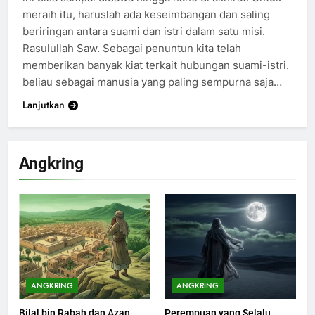
meraih itu, haruslah ada keseimbangan dan saling
beriringan antara suami dan istri dalam satu misi.
Rasulullah Saw. Sebagai penuntun kita telah
memberikan banyak kiat terkait hubungan suami-istri.
beliau sebagai manusia yang paling sempurna saja…
Lanjutkan
Angkring
200
Khutbah Idul Fitri di Rumah
KHUTBAH
ANGKRING
ANGKRING
Bilal bin Rabah dan Azan
Perempuan yang Selalu
201