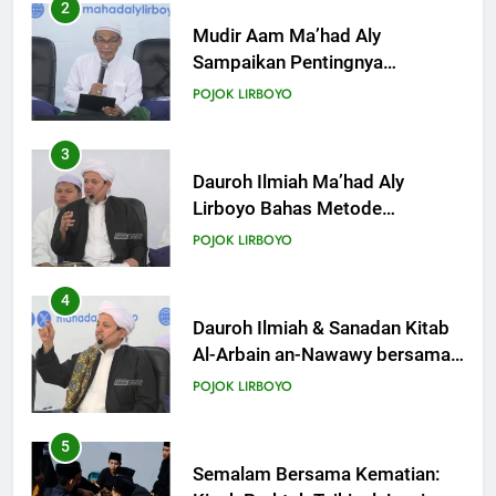
Anak dengan Baik
3
KHUTBAH
Dauroh Ilmiah Ma’had Aly
Lirboyo Bahas Metode
Ahlusunnah dalam
19
POJOK LIRBOYO
Mengaplikasikan Hadis Dhaif.
Khutbah Jumat: Intropeksi Bagi
Para Suami
4
KHUTBAH
Dauroh Ilmiah & Sanadan Kitab
Al-Arbain an-Nawawy bersama
As-Syaikh Dr. Yasir Al-Adny
20
POJOK LIRBOYO
Khutbah Jumat: Pernikahan di
Bulan Syawal
5
KHUTBAH
Semalam Bersama Kematian:
Kisah Praktek Tajhizul Janaiz
Siswa III Aliyah
21
POJOK LIRBOYO
Khutbah Jumat: Apa yang Harus
Terjadi Setelah Ramadhan?
6
KHUTBAH
Di Balik Dinginnya Malam