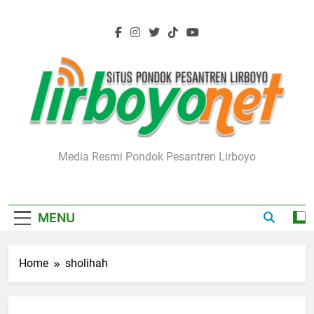
Skip
to
content
Lirboyo.net
Media Resmi Pondok Pesantren Lirboyo
MENU
Home
sholihah