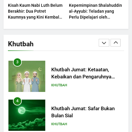
Kisah Kaum Nabi Luth Belum
Kepemimpinan Shalahuddin
Berjaya?
KHUTBAH
Berakhir: Dua Potret
al-Ayyubi: Teladan yang
Kaumnya yang Kini Kembali
Perlu Dipelajari oleh
Terjadi
2
Pemimpin Zaman Sekarang
(2)
Khutbah Jumat: Melihat
Limpahan Nikmat Allah
Khutbah
KHUTBAH
3
Khutbah Jumat: Ketaatan,
Kebaikan dan Pengaruhnya
dalam Jiwa Manusia
KHUTBAH
4
Khutbah Jumat: Safar Bukan
Bulan Sial
KHUTBAH