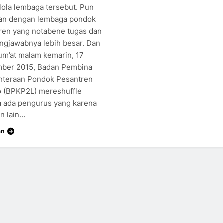
ola lembaga tersebut. Pun
an dengan lembaga pondok
ren yang notabene tugas dan
ngjawabnya lebih besar. Dan
um’at malam kemarin, 17
ber 2015, Badan Pembina
hteraan Pondok Pesantren
o (BPKP2L) mereshuffle
a ada pengurus yang karena
an lain…
an