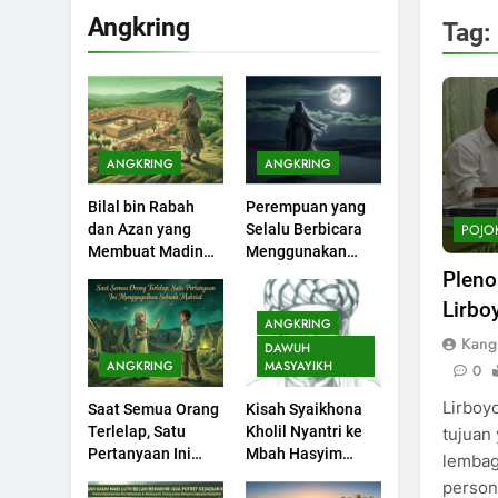
Angkring
Tag:
200
Khutbah Idul Fitri di
Rumah
KHUTBAH
ANGKRING
ANGKRING
201
Bilal bin Rabah
Perempuan yang
Khutbah jumat:
POJO
dan Azan yang
Selalu Berbicara
Sejarah Seebagai
Membuat Madinah
Menggunakan
Pembangkit Jiwa
KHUTBAH
Menangis
Ayat Al-Quran
Pleno
Lirbo
202
ANGKRING
Khutbah Jumat :
Kang 
DAWUH
Supaya Amal Bisa
ANGKRING
MASYAYIKH
0
Diterima
KHUTBAH
Lirboy
Saat Semua Orang
Kisah Syaikhona
Terlelap, Satu
Kholil Nyantri ke
tujuan 
203
Pertanyaan Ini
Mbah Hasyim
lembag
Khutbah Jumat:
Menggagalkan
Asy’ari
person
Bulan Muharram