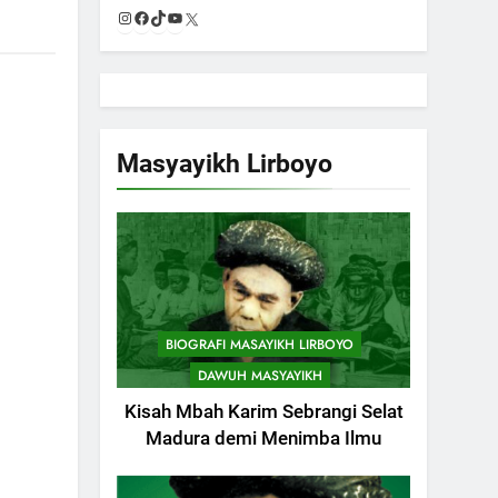
Instagram
Facebook
TikTok
YouTube
X
Masyayikh Lirboyo
BIOGRAFI MASAYIKH LIRBOYO
DAWUH MASYAYIKH
Kisah Mbah Karim Sebrangi Selat
Madura demi Menimba Ilmu