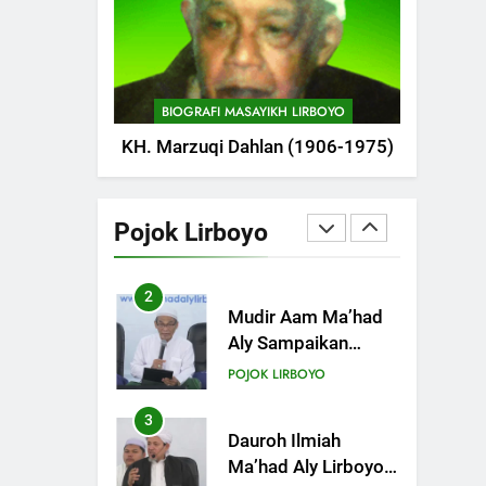
POJOK LIRBOYO
1
Tam-Taman Lirboyo:
MHM dan Ma’had
BIOGRAFI MASAYIKH LIRBOYO
Aly Gelar Koreksian
POJOK LIRBOYO
KH. Marzuqi Dahlan (1906-1975)
Kitab Semester
Ganjil
2
Mudir Aam Ma’had
Aly Sampaikan
Pojok Lirboyo
Pentingnya
POJOK LIRBOYO
Mempelajari Ilmu
Hadis Dalam Acara
3
Dauroh Ilmiah
Dauroh Ilmiah
Ma’had Aly Lirboyo
Bahas Metode
POJOK LIRBOYO
Ahlusunnah dalam
Mengaplikasikan
4
Dauroh Ilmiah &
Hadis Dhaif.
Sanadan Kitab Al-