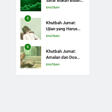
Safar Bukan Bulan
Sial
KHUTBAH
5
Khutbah Jumat:
Ujian yang Harus
Kita Syukuri
KHUTBAH
6
Khutbah Jumat:
Amalan dan Doa
Orang Tua agar
KHUTBAH
Anak di Pondok
Pesantren Sukses
7
Khutbah Jumat:
Dunia Akhirat
Refleksi dari Cerita
Mimbar Rasulullah
KHUTBAH
8
Khutbah Jumat