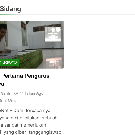
Sidang
K LIRBOYO
 Pertama Pengurus
yo
Santri
11 Tahun Ago
2 Mins
oNet – Demi tercapainya
yang dicita-citakan, sebuah
a sangat memerlukan
il yang diberi tanggungjawab