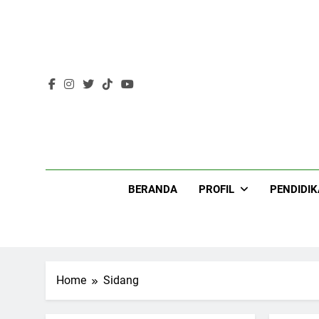
Skip
to
content
Lir
BERANDA
PROFIL
PENDIDI
Home
Sidang