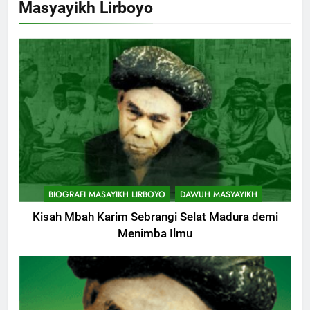
Masyayikh Lirboyo
Muharam
KHUTBAH
9
Khutbah Jumat: Mereka yang
Mendapat Predikat Haji Mabrur
KHUTBAH
10
Khutbah Jumat: Hak Penting
BIOGRAFI MASAYIKH LIRBOYO
DAWUH MASYAYIKH
Yang Harus Kita Berikan Kepada
Istri
Kisah Mbah Karim Sebrangi Selat Madura demi
KHUTBAH
Menimba Ilmu
11
Khutbah: Keistimewaan Hari
Jumat
KHUTBAH