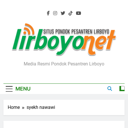
Skip
to
content
Lirboyo.net
Media Resmi Pondok Pesantren Lirboyo
MENU
Home
syekh nawawi