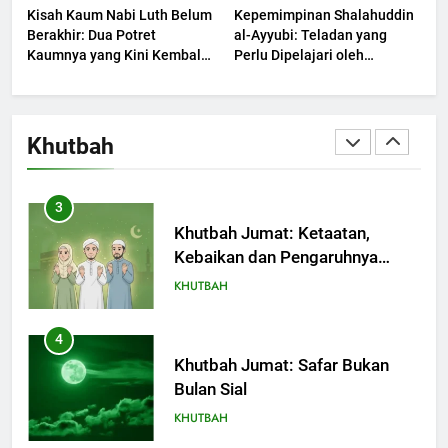
Kisah Kaum Nabi Luth Belum
Kepemimpinan Shalahuddin
Berjaya?
KHUTBAH
Berakhir: Dua Potret
al-Ayyubi: Teladan yang
Kaumnya yang Kini Kembali
Perlu Dipelajari oleh
Terjadi
2
Pemimpin Zaman Sekarang
(2)
Khutbah Jumat: Melihat
Limpahan Nikmat Allah
Khutbah
KHUTBAH
3
Khutbah Jumat: Ketaatan,
Kebaikan dan Pengaruhnya
dalam Jiwa Manusia
KHUTBAH
4
Khutbah Jumat: Safar Bukan
Bulan Sial
KHUTBAH