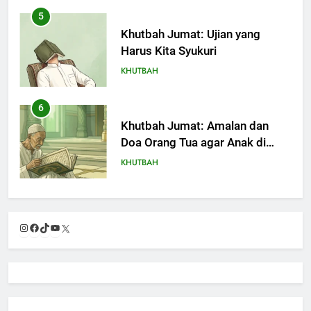
5
Khutbah Jumat: Ujian yang
Harus Kita Syukuri
KHUTBAH
6
Khutbah Jumat: Amalan dan
Doa Orang Tua agar Anak di
Pondok Pesantren Sukses Dunia
KHUTBAH
Akhirat
7
Khutbah Jumat: Refleksi dari
Instagram
Facebook
TikTok
YouTube
X
Cerita Mimbar Rasulullah
KHUTBAH
8
Khutbah Jumat Perihal Bulan