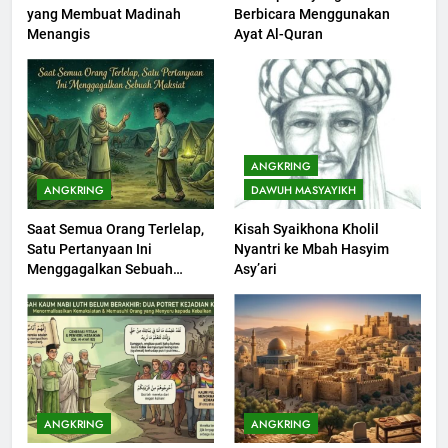
yang Membuat Madinah
Berbicara Menggunakan
Khutbah jumat: Sejarah
Menangis
Ayat Al-Quran
Seebagai Pembangkit Jiwa
KHUTBAH
202
Khutbah Jumat : Supaya Amal
ANGKRING
Bisa Diterima
ANGKRING
DAWUH MASYAYIKH
KHUTBAH
Saat Semua Orang Terlelap,
Kisah Syaikhona Kholil
Satu Pertanyaan Ini
Nyantri ke Mbah Hasyim
203
Menggagalkan Sebuah
Asy’ari
Khutbah Jumat: Bulan
Maksiat
Muharram Bulan Bersejarah
KHUTBAH
1
Khutbah Jumat: Mengapa Orang
ANGKRING
ANGKRING
Dengki Tak Akan Pernah