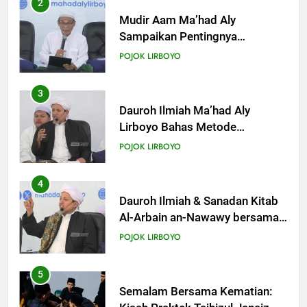
3
KHUTBAH
Dauroh Ilmiah Ma’had Aly
Lirboyo Bahas Metode
Ahlusunnah dalam
19
POJOK LIRBOYO
Mengaplikasikan Hadis Dhaif.
Khutbah Jumat: Intropeksi Bagi
Para Suami
4
KHUTBAH
Dauroh Ilmiah & Sanadan Kitab
Al-Arbain an-Nawawy bersama
As-Syaikh Dr. Yasir Al-Adny
20
POJOK LIRBOYO
Khutbah Jumat: Pernikahan di
Bulan Syawal
5
KHUTBAH
Semalam Bersama Kematian:
Kisah Praktek Tajhizul Janaiz
Siswa III Aliyah
21
POJOK LIRBOYO
Khutbah Jumat: Apa yang Harus
Terjadi Setelah Ramadhan?
6
KHUTBAH
Di Balik Dinginnya Malam