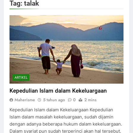
Tag:
talak
ARTIKEL
Kepedulian Islam dalam Kekeluargaan
Maherisme
5 tahun ago
0
2 mins
Kepedulian Islam dalam Kekeluargaan Kepedulian
Islam dalam masalah kekeluargaan, sudah dijamin
dengan adanya beberapa hukum dalam kekeluargaan.
Dalam syariat pun sudah terperinci akan hal tersebut.