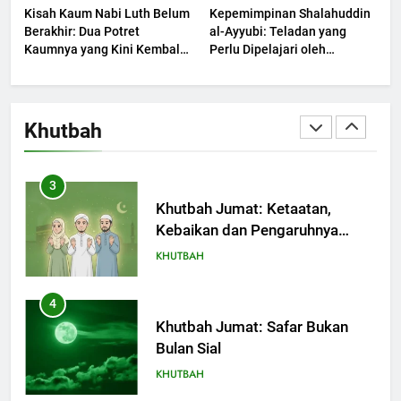
Kisah Kaum Nabi Luth Belum
Kepemimpinan Shalahuddin
Berjaya?
KHUTBAH
Berakhir: Dua Potret
al-Ayyubi: Teladan yang
Kaumnya yang Kini Kembali
Perlu Dipelajari oleh
Terjadi
2
Pemimpin Zaman Sekarang
(2)
Khutbah Jumat: Melihat
Limpahan Nikmat Allah
Khutbah
KHUTBAH
3
Khutbah Jumat: Ketaatan,
Kebaikan dan Pengaruhnya
dalam Jiwa Manusia
KHUTBAH
4
Khutbah Jumat: Safar Bukan
Bulan Sial
KHUTBAH