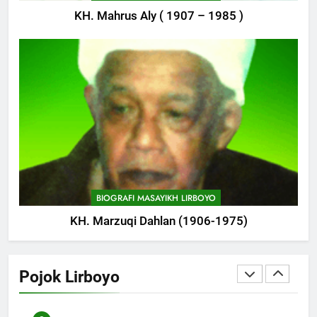
POJOK LIRBOYO
KH. Mahrus Aly ( 1907 – 1985 )
Khutbah Jumat: Seni Menata
Niat dalam Bekerja
747
KHUTBAH
Silaturahi dan Istighosah
Bersama Kapolda Jawa Timur
16
POJOK LIRBOYO
Khutbah Jumat: Teguh Bersama
Al-Qur’an
1
KHUTBAH
Tam-Taman Lirboyo: MHM dan
Ma’had Aly Gelar Koreksian
Kitab Semester Ganjil
17
POJOK LIRBOYO
BIOGRAFI MASAYIKH LIRBOYO
Khutbah Jumat: Memuliakan
KH. Marzuqi Dahlan (1906-1975)
Bulan Dzulqa’dah
2
KHUTBAH
Mudir Aam Ma’had Aly
Sampaikan Pentingnya
Pojok Lirboyo
Mempelajari Ilmu Hadis Dalam
18
POJOK LIRBOYO
Acara Dauroh Ilmiah
Khutbah Jumat: Mari Mendidik
Anak dengan Baik