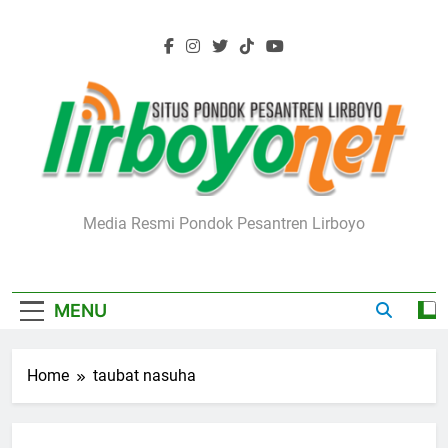
Skip
to
content
Lirboyo.net
Media Resmi Pondok Pesantren Lirboyo
MENU
Home
taubat nasuha