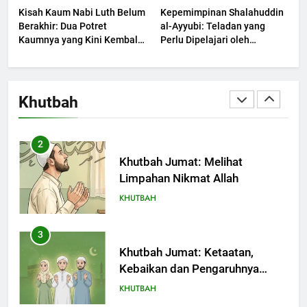
Kisah Kaum Nabi Luth Belum
Kepemimpinan Shalahuddin
KHUTBAH
Berakhir: Dua Potret
al-Ayyubi: Teladan yang
Kaumnya yang Kini Kembali
Perlu Dipelajari oleh
Terjadi
1
Pemimpin Zaman Sekarang
(2)
Khutbah Jumat: Mengapa Orang
Dengki Tak Akan Pernah
Khutbah
Berjaya?
KHUTBAH
2
Khutbah Jumat: Melihat
Limpahan Nikmat Allah
KHUTBAH
3
Khutbah Jumat: Ketaatan,
Kebaikan dan Pengaruhnya
dalam Jiwa Manusia
KHUTBAH