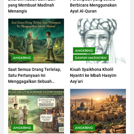
yang Membuat Madinah
Berbicara Menggunakan
Khutbah Idul Fitri di Rumah
Menangis
Ayat Al-Quran
KHUTBAH
201
Khutbah jumat: Sejarah
ANGKRING
Seebagai Pembangkit Jiwa
ANGKRING
DAWUH MASYAYIKH
KHUTBAH
Saat Semua Orang Terlelap,
Kisah Syaikhona Kholil
Satu Pertanyaan Ini
Nyantri ke Mbah Hasyim
202
Menggagalkan Sebuah
Asy’ari
Khutbah Jumat : Supaya Amal
Maksiat
Bisa Diterima
KHUTBAH
203
Khutbah Jumat: Bulan
ANGKRING
ANGKRING
Muharram Bulan Bersejarah