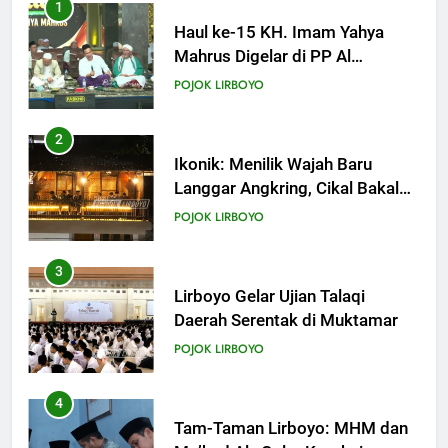
Bulan Dzulqa’dah
2
KHUTBAH
Ikonik: Menilik Wajah Baru
Langgar Angkring, Cikal Bakal
Ponpes Lirboyo yang Selesai
18
POJOK LIRBOYO
Direvitalisasi
Khutbah Jumat: Mari Mendidik
Anak dengan Baik
3
KHUTBAH
Lirboyo Gelar Ujian Talaqi
Daerah Serentak di Muktamar
19
POJOK LIRBOYO
Khutbah Jumat: Intropeksi Bagi
Para Suami
4
KHUTBAH
Tam-Taman Lirboyo: MHM dan
Ma’had Aly Gelar Koreksian
Kitab Semester Ganjil
20
POJOK LIRBOYO
Khutbah Jumat: Pernikahan di
Bulan Syawal
5
KHUTBAH
Mudir Aam Ma’had Aly