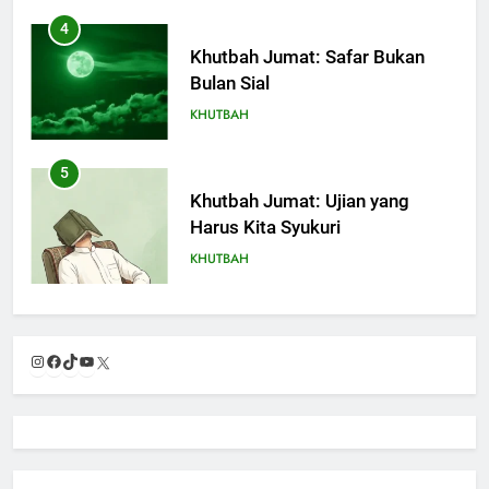
4
Khutbah Jumat: Safar Bukan
Bulan Sial
KHUTBAH
5
Khutbah Jumat: Ujian yang
Harus Kita Syukuri
KHUTBAH
6
Khutbah Jumat: Amalan dan
Instagram
Facebook
TikTok
YouTube
X
Doa Orang Tua agar Anak di
Pondok Pesantren Sukses Dunia
KHUTBAH
Akhirat
7