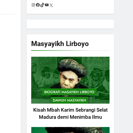
Instagram
Facebook
TikTok
YouTube
X
Masyayikh Lirboyo
BIOGRAFI MASAYIKH LIRBOYO
DAWUH MASYAYIKH
Kisah Mbah Karim Sebrangi Selat
Madura demi Menimba Ilmu