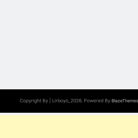
Perihal Bulan
Muharam
KHUTBAH
9
Khutbah Jumat:
Mereka yang
Mendapat Predikat
KHUTBAH
Haji Mabrur
10
Khutbah Jumat: Hak
Penting Yang Harus
Kita Berikan Kepada
KHUTBAH
Istri
11
Copyright By | Lirboyo_2026. Powered By
Khutbah:
BlazeTheme
Keistimewaan Hari
Jumat
KHUTBAH
12
Khutbah Jumat: