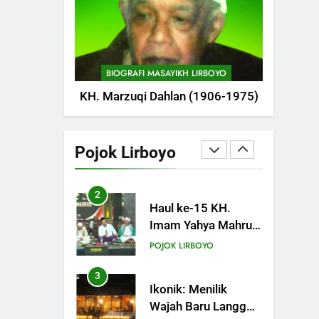
POJOK LIRBOYO
Pameran
751
Silaturahi dan
Istighosah Bersama
BIOGRAFI MASAYIKH LIRBOYO
Kapolda Jawa Timur
POJOK LIRBOYO
KH. Marzuqi Dahlan (1906-1975)
1
Haul Ke-11
Almarhum
Pojok Lirboyo
Almaghfurlah KH.
POJOK LIRBOYO
M. Abdul Aziz
Manshur
2
Haul ke-15 KH.
Imam Yahya Mahrus
Digelar di PP Al
POJOK LIRBOYO
Mahrusiyah III Kediri
3
Ikonik: Menilik
Wajah Baru Langgar