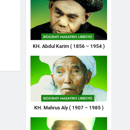
BIOGRAFI MASAYIKH LIRBOYO
748
KH. Abdul Karim ( 1856 – 1954 )
Himasal Semen
Sumbang
Pembangunan
POJOK LIRBOYO
Kantor Himasal
749
Delegasi MQK Kota
Kediri Menuju
Probolinggo
POJOK LIRBOYO
BIOGRAFI MASAYIKH LIRBOYO
KH. Mahrus Aly ( 1907 – 1985 )
750
Haflah
Akhirussanah,
Lirboyo Gelar