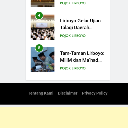
Angkring, Cikal
POJOK LIRBOYO
Bakal Ponpes
Lirboyo yang Selesai
4
Lirboyo Gelar Ujian
Direvitalisasi
Talaqi Daerah
Serentak di
POJOK LIRBOYO
Muktamar
5
Tam-Taman Lirboyo:
MHM dan Ma’had
Aly Gelar Koreksian
POJOK LIRBOYO
Kitab Semester
Ganjil
6
Mudir Aam Ma’had
Aly Sampaikan
Tentang Kami
Disclaimer
Privacy Policy
Pentingnya
POJOK LIRBOYO
Mempelajari Ilmu
Hadis Dalam Acara
7
Dauroh Ilmiah
Dauroh Ilmiah
Ma’had Aly Lirboyo