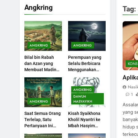
Angkring
Tag:
200
Khutbah Idul Fitri di
Rumah
KHUTBAH
ANGKRING
ANGKRING
201
Bilal bin Rabah
Perempuan yang
Khutbah jumat:
KONS
dan Azan yang
Selalu Berbicara
Sejarah Seebagai
Membuat Madinah
Menggunakan
Pembangkit Jiwa
KHUTBAH
Menangis
Ayat Al-Quran
Aplik
Nasi
202
ANGKRING
Khutbah Jumat :
1
DAWUH
Supaya Amal Bisa
ANGKRING
MASYAYIKH
Assala
Diterima
KHUTBAH
yang se
Saat Semua Orang
Kisah Syaikhona
banyak
Terlelap, Satu
Kholil Nyantri ke
203
Pertanyaan Ini
Mbah Hasyim
hidup 
Khutbah Jumat:
Menggagalkan
Asy’ari
terkecu
Bulan Muharram