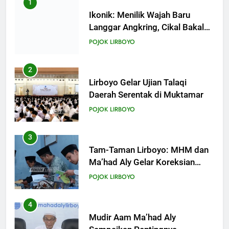
2
KHUTBAH
Lirboyo Gelar Ujian Talaqi
Daerah Serentak di Muktamar
18
POJOK LIRBOYO
Khutbah Jumat: Mari Mendidik
Anak dengan Baik
3
KHUTBAH
Tam-Taman Lirboyo: MHM dan
Ma’had Aly Gelar Koreksian
Kitab Semester Ganjil
19
POJOK LIRBOYO
Khutbah Jumat: Intropeksi Bagi
Para Suami
4
KHUTBAH
Mudir Aam Ma’had Aly
Sampaikan Pentingnya
Mempelajari Ilmu Hadis Dalam
20
POJOK LIRBOYO
Acara Dauroh Ilmiah
Khutbah Jumat: Pernikahan di
Bulan Syawal
5
KHUTBAH
Dauroh Ilmiah Ma’had Aly