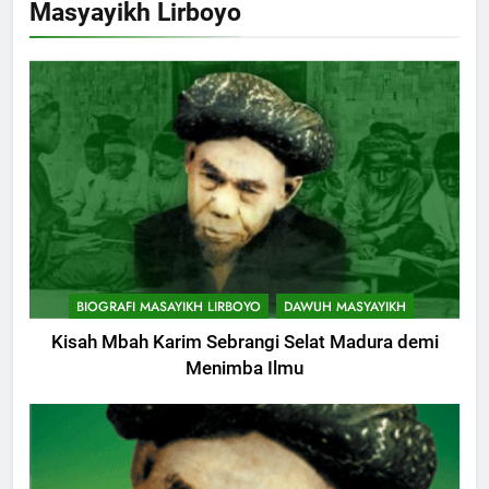
Masyayikh Lirboyo
Cerita Mimbar Rasulullah
KHUTBAH
8
Khutbah Jumat Perihal Bulan
Muharam
KHUTBAH
9
Khutbah Jumat: Mereka yang
BIOGRAFI MASAYIKH LIRBOYO
DAWUH MASYAYIKH
Mendapat Predikat Haji Mabrur
Kisah Mbah Karim Sebrangi Selat Madura demi
KHUTBAH
Menimba Ilmu
10
Khutbah Jumat: Hak Penting
Yang Harus Kita Berikan Kepada
Istri
KHUTBAH