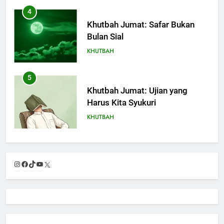
4
Khutbah Jumat: Safar Bukan
Bulan Sial
KHUTBAH
5
Khutbah Jumat: Ujian yang
Harus Kita Syukuri
KHUTBAH
6
Khutbah Jumat: Amalan dan
Instagram
Facebook
TikTok
YouTube
X
Doa Orang Tua agar Anak di
Pondok Pesantren Sukses Dunia
KHUTBAH
Akhirat
7
Khutbah Jumat: Refleksi dari