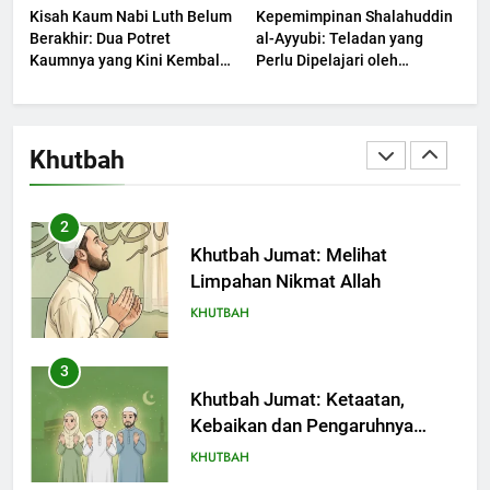
Kisah Kaum Nabi Luth Belum
Kepemimpinan Shalahuddin
KHUTBAH
Berakhir: Dua Potret
al-Ayyubi: Teladan yang
Kaumnya yang Kini Kembali
Perlu Dipelajari oleh
Terjadi
1
Pemimpin Zaman Sekarang
(2)
Khutbah Jumat: Mengapa Orang
Dengki Tak Akan Pernah
Khutbah
Berjaya?
KHUTBAH
2
Khutbah Jumat: Melihat
Limpahan Nikmat Allah
KHUTBAH
3
Khutbah Jumat: Ketaatan,
Kebaikan dan Pengaruhnya
dalam Jiwa Manusia
KHUTBAH