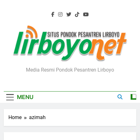
Skip
to
content
Lirboyo.net
Media Resmi Pondok Pesantren Lirboyo
MENU
Home
azimah