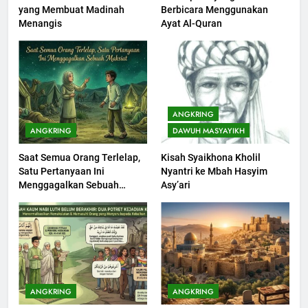
yang Membuat Madinah
Berbicara Menggunakan
Khutbah Idul Fitri di Rumah
Menangis
Ayat Al-Quran
KHUTBAH
201
Khutbah jumat: Sejarah
ANGKRING
Seebagai Pembangkit Jiwa
ANGKRING
DAWUH MASYAYIKH
KHUTBAH
Saat Semua Orang Terlelap,
Kisah Syaikhona Kholil
Satu Pertanyaan Ini
Nyantri ke Mbah Hasyim
202
Menggagalkan Sebuah
Asy’ari
Khutbah Jumat : Supaya Amal
Maksiat
Bisa Diterima
KHUTBAH
203
Khutbah Jumat: Bulan
ANGKRING
ANGKRING
Muharram Bulan Bersejarah