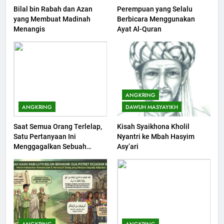
Bilal bin Rabah dan Azan
Perempuan yang Selalu
202
yang Membuat Madinah
Berbicara Menggunakan
Khutbah Jumat : Supaya Amal
Menangis
Ayat Al-Quran
Bisa Diterima
KHUTBAH
203
Khutbah Jumat: Bulan
ANGKRING
Muharram Bulan Bersejarah
ANGKRING
DAWUH MASYAYIKH
KHUTBAH
Saat Semua Orang Terlelap,
Kisah Syaikhona Kholil
Satu Pertanyaan Ini
Nyantri ke Mbah Hasyim
1
Menggagalkan Sebuah
Asy’ari
Khutbah Jumat: Mengapa Orang
Maksiat
Dengki Tak Akan Pernah
Berjaya?
KHUTBAH
2
Khutbah Jumat: Melihat