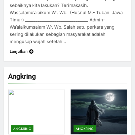
sebaiknya kita lakukan? Terimakasih.
Wassalamu’alaikum Wr. Wb. (Husnul M.- Tuban, Jawa
Timur) ______________________________ Admin-
Wa’alaikumsalam Wr. Wb. Salah satu perkara yang
sering dilakukan sebagian masyarakat adalah
mengusap wajah setelah…
Lanjutkan
200
Khutbah Idul Fitri di Rumah
Angkring
KHUTBAH
201
Khutbah jumat: Sejarah
Seebagai Pembangkit Jiwa
KHUTBAH
ANGKRING
ANGKRING