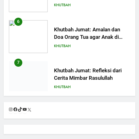
6
Khutbah Jumat: Amalan dan
Doa Orang Tua agar Anak di
Pondok Pesantren Sukses Dunia
KHUTBAH
Akhirat
7
Khutbah Jumat: Refleksi dari
Cerita Mimbar Rasulullah
KHUTBAH
8
Khutbah Jumat Perihal Bulan
Instagram
Facebook
TikTok
YouTube
X
Muharam
KHUTBAH
9