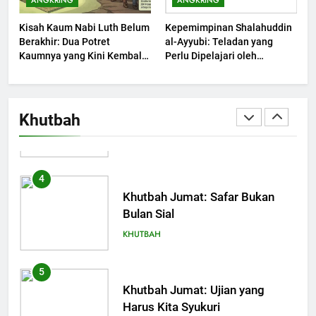
ANGKRING
ANGKRING
Limpahan Nikmat Allah
Kisah Kaum Nabi Luth Belum
Kepemimpinan Shalahuddin
KHUTBAH
Berakhir: Dua Potret
al-Ayyubi: Teladan yang
Kaumnya yang Kini Kembali
Perlu Dipelajari oleh
Terjadi
3
Pemimpin Zaman Sekarang
(2)
Khutbah Jumat: Ketaatan,
Kebaikan dan Pengaruhnya
Khutbah
dalam Jiwa Manusia
KHUTBAH
4
Khutbah Jumat: Safar Bukan
Bulan Sial
KHUTBAH
5
Khutbah Jumat: Ujian yang
Harus Kita Syukuri
KHUTBAH