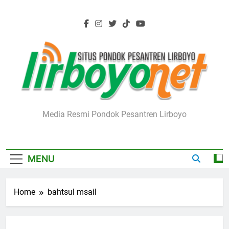
Skip
to
content
Lirboyo.net
Media Resmi Pondok Pesantren Lirboyo
MENU
Home
bahtsul msail