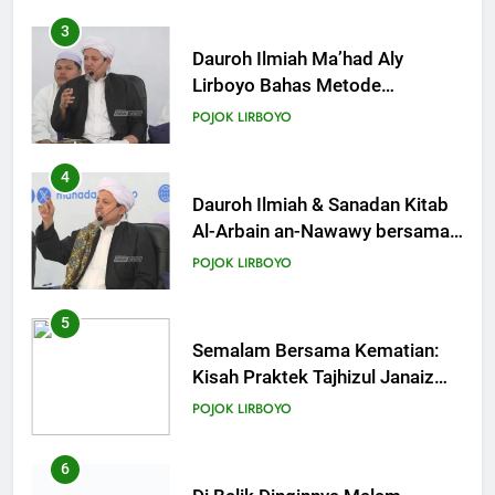
Para Suami
3
KHUTBAH
Dauroh Ilmiah Ma’had Aly
Lirboyo Bahas Metode
Ahlusunnah dalam
20
POJOK LIRBOYO
Mengaplikasikan Hadis Dhaif.
Khutbah Jumat: Pernikahan di
Bulan Syawal
4
KHUTBAH
Dauroh Ilmiah & Sanadan Kitab
Al-Arbain an-Nawawy bersama
As-Syaikh Dr. Yasir Al-Adny
21
POJOK LIRBOYO
Khutbah Jumat: Apa yang Harus
Terjadi Setelah Ramadhan?
5
KHUTBAH
Semalam Bersama Kematian:
Kisah Praktek Tajhizul Janaiz
Siswa III Aliyah
22
POJOK LIRBOYO
Khutbah Idul Fitri: Momentum
Sucikan Hati, Perkuat
6
Silaturahmi
KHUTBAH