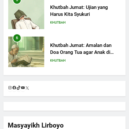
Khutbah Jumat: Ujian yang
Harus Kita Syukuri
KHUTBAH
6
Khutbah Jumat: Amalan dan
Doa Orang Tua agar Anak di
Pondok Pesantren Sukses Dunia
KHUTBAH
Akhirat
7
Khutbah Jumat: Refleksi dari
Instagram
Facebook
TikTok
YouTube
X
Cerita Mimbar Rasulullah
KHUTBAH
8
Khutbah Jumat Perihal Bulan
Masyayikh Lirboyo
Muharam