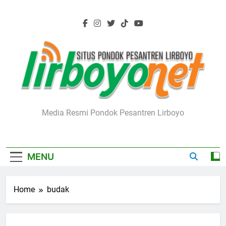
Skip
to
content
Lirboyo.net
Media Resmi Pondok Pesantren Lirboyo
MENU
Home
budak