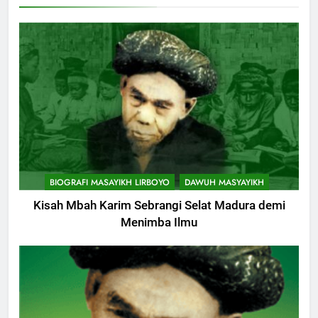
KHUTBAH
9
Khutbah Jumat: Mereka yang
Mendapat Predikat Haji Mabrur
KHUTBAH
10
Khutbah Jumat: Hak Penting
BIOGRAFI MASAYIKH LIRBOYO
DAWUH MASYAYIKH
Yang Harus Kita Berikan Kepada
Istri
Kisah Mbah Karim Sebrangi Selat Madura demi
KHUTBAH
Menimba Ilmu
11
Khutbah: Keistimewaan Hari
Jumat
KHUTBAH