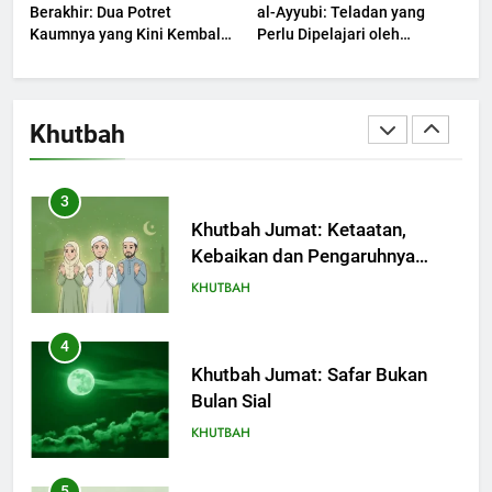
Berakhir: Dua Potret
al-Ayyubi: Teladan yang
Kaumnya yang Kini Kembali
Perlu Dipelajari oleh
Terjadi
2
Pemimpin Zaman Sekarang
(2)
Khutbah Jumat: Melihat
Limpahan Nikmat Allah
Khutbah
KHUTBAH
3
Khutbah Jumat: Ketaatan,
Kebaikan dan Pengaruhnya
dalam Jiwa Manusia
KHUTBAH
4
Khutbah Jumat: Safar Bukan
Bulan Sial
KHUTBAH
5