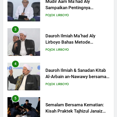
KHUTBAH
Dauroh Ilmiah Ma’had Aly
Lirboyo Bahas Metode
Ahlusunnah dalam
19
POJOK LIRBOYO
Mengaplikasikan Hadis Dhaif.
Khutbah Jumat: Intropeksi Bagi
Para Suami
4
KHUTBAH
Dauroh Ilmiah & Sanadan Kitab
Al-Arbain an-Nawawy bersama
As-Syaikh Dr. Yasir Al-Adny
20
POJOK LIRBOYO
Khutbah Jumat: Pernikahan di
Bulan Syawal
5
KHUTBAH
Semalam Bersama Kematian:
Kisah Praktek Tajhizul Janaiz
Siswa III Aliyah
21
POJOK LIRBOYO
Khutbah Jumat: Apa yang Harus
Terjadi Setelah Ramadhan?
6
KHUTBAH
Di Balik Dinginnya Malam
Lirboyo, Santri Kelas III Aliyah