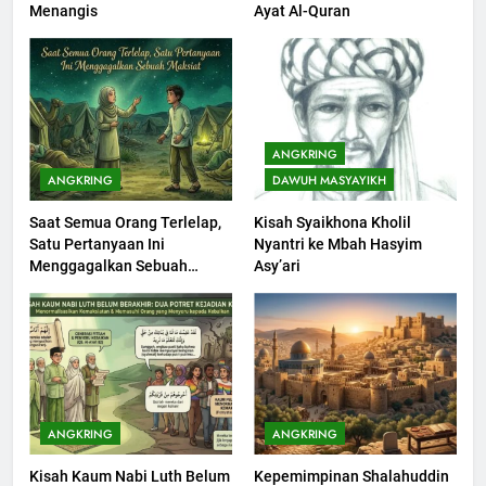
Menangis
Ayat Al-Quran
Seebagai Pembangkit Jiwa
KHUTBAH
202
Khutbah Jumat : Supaya Amal
ANGKRING
Bisa Diterima
ANGKRING
DAWUH MASYAYIKH
KHUTBAH
Saat Semua Orang Terlelap,
Kisah Syaikhona Kholil
Satu Pertanyaan Ini
Nyantri ke Mbah Hasyim
203
Menggagalkan Sebuah
Asy’ari
Khutbah Jumat: Bulan
Maksiat
Muharram Bulan Bersejarah
KHUTBAH
1
Khutbah Jumat: Mengapa Orang
ANGKRING
ANGKRING
Dengki Tak Akan Pernah
Kisah Kaum Nabi Luth Belum
Kepemimpinan Shalahuddin
Berjaya?
KHUTBAH