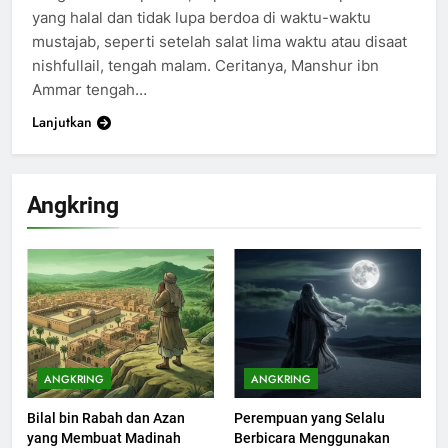
yang halal dan tidak lupa berdoa di waktu-waktu
mustajab, seperti setelah salat lima waktu atau disaat
nishfullail, tengah malam. Ceritanya, Manshur ibn
Ammar tengah…
Lanjutkan
Angkring
200
Khutbah Idul Fitri di Rumah
KHUTBAH
ANGKRING
ANGKRING
Bilal bin Rabah dan Azan
Perempuan yang Selalu
201
yang Membuat Madinah
Berbicara Menggunakan
Khutbah jumat: Sejarah