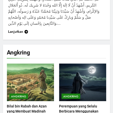
الكَريمِ، أَشْهَدُ أَنْ لَا اِلَهَ إِلَّا الله وَحْدَهُ لا شَرِيك لَه، ذُو اْلجَلالِ
وَالإكْرام، وَأَشْهَدُ أَنّ سَيِّدَنَا وَنَبِيَّنَا مُحَمَّدًا عَبْدُهُ وَ رَسولُه، اللّهُمَّ
صَلِّ و سَلِّمْ وَبارِكْ عَلَى سَيِّدِنا مُحَمّدٍ وَعَلَى الِه وَأصْحابِهِ
وَالتَّابِعينَ بِإحْسانِ إلَى يَوْمِ الدِّين،…
Lanjutkan
Angkring
200
Khutbah Idul Fitri di Rumah
KHUTBAH
ANGKRING
ANGKRING
Bilal bin Rabah dan Azan
Perempuan yang Selalu
201
yang Membuat Madinah
Berbicara Menggunakan