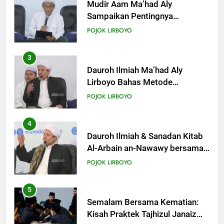
KHUTBAH
Mudir Aam Ma’had Aly
Sampaikan Pentingnya
Mempelajari Ilmu Hadis Dalam
19
POJOK LIRBOYO
Acara Dauroh Ilmiah
Khutbah Jumat: Intropeksi Bagi
Para Suami
3
KHUTBAH
Dauroh Ilmiah Ma’had Aly
Lirboyo Bahas Metode
Ahlusunnah dalam
20
POJOK LIRBOYO
Mengaplikasikan Hadis Dhaif.
Khutbah Jumat: Pernikahan di
Bulan Syawal
4
KHUTBAH
Dauroh Ilmiah & Sanadan Kitab
Al-Arbain an-Nawawy bersama
As-Syaikh Dr. Yasir Al-Adny
21
POJOK LIRBOYO
Khutbah Jumat: Apa yang Harus
Terjadi Setelah Ramadhan?
5
KHUTBAH
Semalam Bersama Kematian:
Kisah Praktek Tajhizul Janaiz