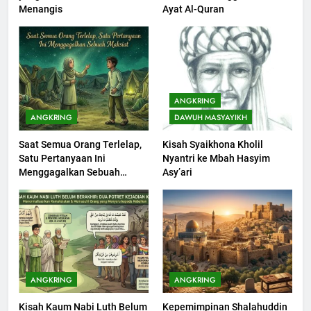
Khutbah jumat: Sejarah
Menangis
Ayat Al-Quran
Seebagai Pembangkit Jiwa
KHUTBAH
202
Khutbah Jumat : Supaya Amal
ANGKRING
Bisa Diterima
ANGKRING
DAWUH MASYAYIKH
KHUTBAH
Saat Semua Orang Terlelap,
Kisah Syaikhona Kholil
Satu Pertanyaan Ini
Nyantri ke Mbah Hasyim
203
Menggagalkan Sebuah
Asy’ari
Khutbah Jumat: Bulan
Maksiat
Muharram Bulan Bersejarah
KHUTBAH
1
Khutbah Jumat: Mengapa Orang
ANGKRING
ANGKRING
Dengki Tak Akan Pernah
Kisah Kaum Nabi Luth Belum
Kepemimpinan Shalahuddin
Berjaya?