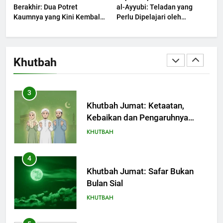
KHUTBAH
Berakhir: Dua Potret
al-Ayyubi: Teladan yang
Kaumnya yang Kini Kembali
Perlu Dipelajari oleh
Terjadi
2
Pemimpin Zaman Sekarang
(2)
Khutbah Jumat: Melihat
Limpahan Nikmat Allah
Khutbah
KHUTBAH
3
Khutbah Jumat: Ketaatan,
Kebaikan dan Pengaruhnya
dalam Jiwa Manusia
KHUTBAH
4
Khutbah Jumat: Safar Bukan
Bulan Sial
KHUTBAH