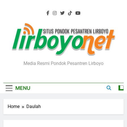
Skip
to
content
Lirboyo.net
Media Resmi Pondok Pesantren Lirboyo
MENU
Home
Daulah