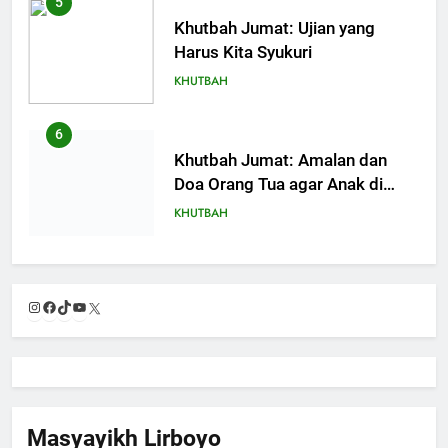
5
Khutbah Jumat: Ujian yang
Harus Kita Syukuri
KHUTBAH
6
Khutbah Jumat: Amalan dan
Doa Orang Tua agar Anak di
Pondok Pesantren Sukses Dunia
KHUTBAH
Akhirat
7
Khutbah Jumat: Refleksi dari
Instagram
Facebook
TikTok
YouTube
X
Cerita Mimbar Rasulullah
KHUTBAH
8
Khutbah Jumat Perihal Bulan
Masyayikh Lirboyo