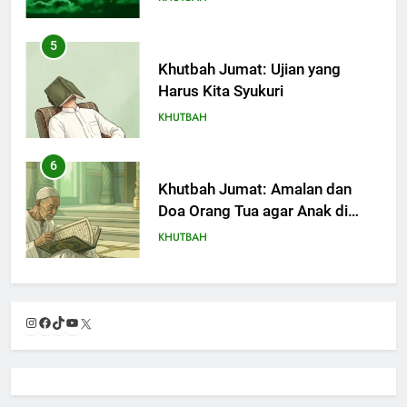
5
Khutbah Jumat: Ujian yang
Harus Kita Syukuri
KHUTBAH
6
Khutbah Jumat: Amalan dan
Doa Orang Tua agar Anak di
Pondok Pesantren Sukses Dunia
KHUTBAH
Akhirat
7
Khutbah Jumat: Refleksi dari
Instagram
Facebook
TikTok
YouTube
X
Cerita Mimbar Rasulullah
KHUTBAH
8