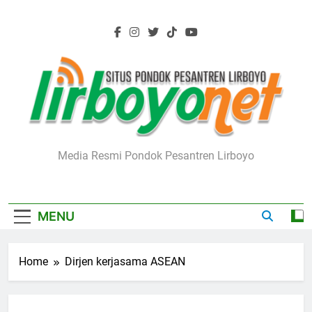
Skip
to
content
Lirboyo.net
Media Resmi Pondok Pesantren Lirboyo
MENU
Home
Dirjen kerjasama ASEAN