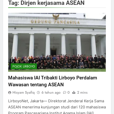
Tag:
Dirjen kerjasama ASEAN
POJOK LIRBOYO
Mahasiswa IAI Tribakti Lirboyo Perdalam
Wawasan tentang ASEAN
Hisyam Syafiq
6 tahun ago
0
2 mins
LirboyoNet, Jakarta— Direktorat Jenderal Kerja Sama
ASEAN menerima kunjungan studi dari 120 mahasiswa
Program Pascasarjana Institut Agama Islam (IAI)