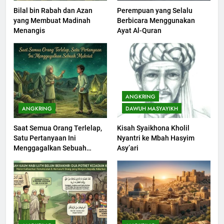
Bilal bin Rabah dan Azan
Perempuan yang Selalu
201
yang Membuat Madinah
Berbicara Menggunakan
Khutbah jumat: Sejarah
Menangis
Ayat Al-Quran
Seebagai Pembangkit Jiwa
KHUTBAH
202
Khutbah Jumat : Supaya Amal
ANGKRING
Bisa Diterima
ANGKRING
DAWUH MASYAYIKH
KHUTBAH
Saat Semua Orang Terlelap,
Kisah Syaikhona Kholil
Satu Pertanyaan Ini
Nyantri ke Mbah Hasyim
203
Menggagalkan Sebuah
Asy’ari
Khutbah Jumat: Bulan
Maksiat
Muharram Bulan Bersejarah
KHUTBAH
1
Khutbah Jumat: Mengapa Orang