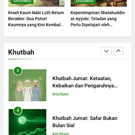
ANGKRING
ANGKRING
Dengki Tak Akan Pernah
Kisah Kaum Nabi Luth Belum
Kepemimpinan Shalahuddin
Berjaya?
KHUTBAH
Berakhir: Dua Potret
al-Ayyubi: Teladan yang
Kaumnya yang Kini Kembali
Perlu Dipelajari oleh
Terjadi
2
Pemimpin Zaman Sekarang
(2)
Khutbah Jumat: Melihat
Limpahan Nikmat Allah
Khutbah
KHUTBAH
3
Khutbah Jumat: Ketaatan,
Kebaikan dan Pengaruhnya
dalam Jiwa Manusia
KHUTBAH
4
Khutbah Jumat: Safar Bukan
Bulan Sial
KHUTBAH