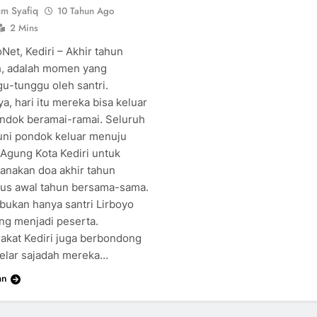
am Syafiq
10 Tahun Ago
2 Mins
Net, Kediri – Akhir tahun
ah, adalah momen yang
gu-tunggu oleh santri.
a, hari itu mereka bisa keluar
ondok beramai-ramai. Seluruh
ni pondok keluar menuju
 Agung Kota Kediri untuk
anakan doa akhir tahun
gus awal tahun bersama-sama.
 bukan hanya santri Lirboyo
ang menjadi peserta.
akat Kediri juga berbondong
lar sajadah mereka…
an