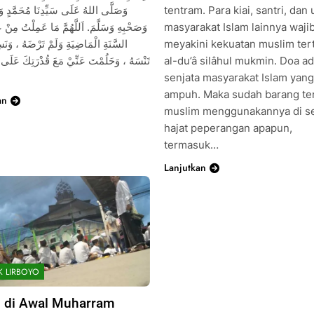
وَصَلَّى اللهُ عَلَى سَيِّدِنَا مُحَمَّدٍ وَ
tentram. Para kiai, santri, dan
وَصَحْبِهِ وَسَلَّمَ. اَللَّهُمَّ مَا عَمِلْتُ مِنْ
masyarakat Islam lainnya waji
السَّنَةِ الْمَاضِيَةِ وَلَمْ تَرْضَهُ ، وَنَسِي
meyakini kekuatan muslim tert
تَنْسَهُ ، وَحَلُمْتَ عَنِّيْ مَعَ قُدْرَتِكَ عَلَى 
al-du’â silâhul mukmin. Doa a
senjata masyarakat Islam yang
ampuh. Maka sudah barang te
an
muslim menggunakannya di se
hajat peperangan apapun,
termasuk…
Lanjutkan
K LIRBOYO
 di Awal Muharram