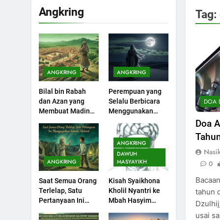
Bulan Bersejarah
KHUTBAH
Angkring
Tag:
1
Khutbah Jumat:
Mengapa Orang
Dengki Tak Akan
KHUTBAH
Pernah Berjaya?
ANGKRING
ANGKRING
2
Bilal bin Rabah
Perempuan yang
Khutbah Jumat:
DOA 
dan Azan yang
Selalu Berbicara
Melihat Limpahan
Membuat Madinah
Menggunakan
Nikmat Allah
KHUTBAH
Menangis
Ayat Al-Quran
Doa A
Tahu
3
ANGKRING
Khutbah Jumat:
Nasi
DAWUH
Ketaatan, Kebaikan
ANGKRING
MASYAYIKH
0
dan Pengaruhnya
KHUTBAH
Bacaan
Saat Semua Orang
Kisah Syaikhona
dalam Jiwa Manusia
Terlelap, Satu
Kholil Nyantri ke
tahun 
4
Pertanyaan Ini
Mbah Hasyim
Dzulhij
Khutbah Jumat:
Menggagalkan
Asy’ari
usai salat Asar: َحِيْمِ
Safar Bukan Bulan