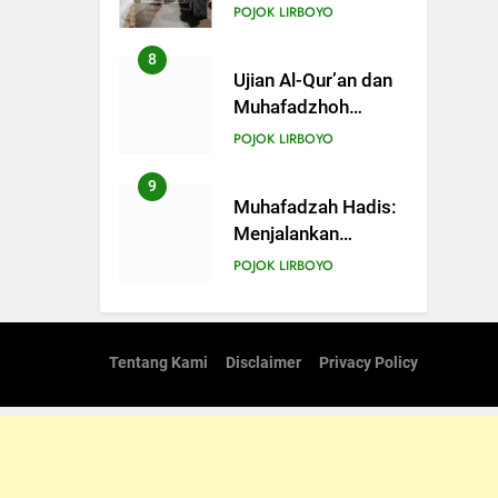
Bekali Santri dengan
POJOK LIRBOYO
Keterampilan
Merawat Jenazah
8
Ujian Al-Qur’an dan
Muhafadzhoh
Hadist Pondok
POJOK LIRBOYO
Lirboyo
9
Muhafadzah Hadis:
Menjalankan
Kewajiban di Tengah
POJOK LIRBOYO
Padatnya Aktivitas
10
Studi Banding PP.
Miftahul Ulum
Tentang Kami
Disclaimer
Privacy Policy
Karangdurin
POJOK LIRBOYO
Sampang
11
Badan Pembina
Kesejahteraan