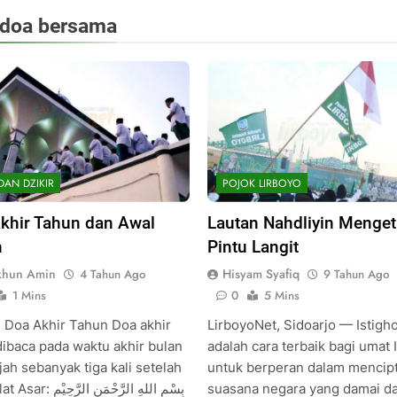
doa bersama
DAN DZIKIR
POJOK LIRBOYO
khir Tahun dan Awal
Lautan Nahdliyin Menge
n
Pintu Langit
khun Amin
Hisyam Syafiq
4 Tahun Ago
9 Tahun Ago
1 Mins
0
5 Mins
 Doa Akhir Tahun Doa akhir
LirboyoNet, Sidoarjo — Istigh
dibaca pada waktu akhir bulan
adalah cara terbaik bagi umat 
jah sebanyak tiga kali setelah
untuk berperan dalam mencip
بِسْمِ اللهِ الرَّحْمَنِ الرّ
suasana negara yang damai d