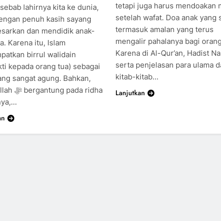
tetapi juga harus mendoakan
sebab lahirnya kita ke dunia,
setelah wafat. Doa anak yang 
engan penuh kasih sayang
termasuk amalan yang terus
arkan dan mendidik anak-
mengalir pahalanya bagi orang
. Karena itu, Islam
Karena di Al-Qur’an, Hadist Na
atkan birrul walidain
serta penjelasan para ulama 
kti kepada orang tua) sebagai
kitab-kitab…
ang sangat agung. Bahkan,
ng pada ridha
Lanjutkan
nya,…
an