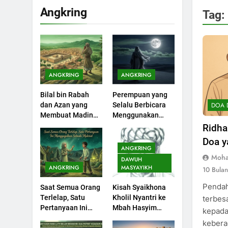
KHUTBAH
Angkring
Tag:
200
Khutbah jumat:
Sejarah Seebagai
Pembangkit Jiwa
KHUTBAH
ANGKRING
ANGKRING
201
Bilal bin Rabah
Perempuan yang
Khutbah Jumat :
DOA 
dan Azan yang
Selalu Berbicara
Supaya Amal Bisa
Membuat Madinah
Menggunakan
Diterima
KHUTBAH
Menangis
Ayat Al-Quran
Ridha
Doa y
202
ANGKRING
Khutbah Jumat:
Moha
DAWUH
Bulan Muharram
ANGKRING
MASYAYIKH
10 Bula
Bulan Bersejarah
KHUTBAH
Pendah
Saat Semua Orang
Kisah Syaikhona
Terlelap, Satu
Kholil Nyantri ke
terbesar ya
1
Pertanyaan Ini
Mbah Hasyim
kepada
Khutbah Jumat:
Menggagalkan
Asy’ari
kebera
Melihat Limpahan