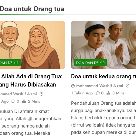
Doa untuk Orang tua
DAN DZIKIR
DOA DAN DZIKIR
 Allah Ada di Orang Tua:
Doa untuk kedua orang t
ang Harus Dibiasakan
Mohammad Washif Azmi
1 Tahun Ago
0
3 Mins
mmad Washif Azmi
n Ago
0
2 Mins
Pendahuluan Orang tua adalah
surga bagi anak-anaknya. Dal
uluan Di antara nikmat
Islam, berbakti kepada orang 
ng Allah ﷻ anugerahkan
(birrul walidain) tidak hanya t
 seorang hamba adalah
pada kehidupan mereka di dun
daan orang tua. Mereka