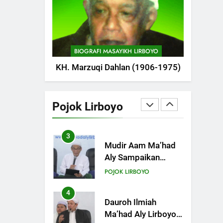
POJOK LIRBOYO
1
Pondok Lirboyo
Bangun Tempat
BIOGRAFI MASAYIKH LIRBOYO
Khusus Sambangan
POJOK LIRBOYO
KH. Marzuqi Dahlan (1906-1975)
Santri
2
Tam-Taman Lirboyo:
MHM dan Ma’had
Pojok Lirboyo
Aly Gelar Koreksian
POJOK LIRBOYO
Kitab Semester
Ganjil
3
Mudir Aam Ma’had
Aly Sampaikan
Pentingnya
POJOK LIRBOYO
Mempelajari Ilmu
Hadis Dalam Acara
4
Dauroh Ilmiah
Dauroh Ilmiah
Ma’had Aly Lirboyo