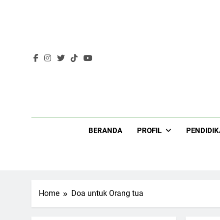
Skip
to
content
Lir
BERANDA
PROFIL
PENDIDI
199
Home
Doa untuk Orang tua
Khutbah Idul Fitri di
Rumah