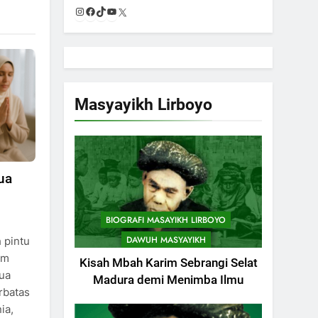
Instagram
Facebook
TikTok
YouTube
X
Masyayikh Lirboyo
ua
BIOGRAFI MASAYIKH LIRBOYO
DAWUH MASYAYIKH
 pintu
am
Kisah Mbah Karim Sebrangi Selat
tua
Madura demi Menimba Ilmu
erbatas
ia,