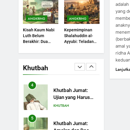
Sebuah Maksiat
adalah 
Nikmat Allah
KHUTBAH
yang d
membes
ANGKRING
ANGKRING
2
Khutbah Jumat:
anaknya
Kisah Kaum Nabi
Kepemimpinan
Ketaatan, Kebaikan
menemp
Luth Belum
Shalahuddin al-
dan Pengaruhnya
(berba
KHUTBAH
Berakhir: Dua
Ayyubi: Teladan
dalam Jiwa Manusia
amal y
Potret Kaumnya
yang Perlu
3
ridha Allah ﷻ bergantu
yang Kini Kembali
Dipelajari oleh
Khutbah Jumat:
Terjadi
Pemimpin Zaman
kedua
Safar Bukan Bulan
Sekarang (2)
Khutbah
Lanjutk
Sial
KHUTBAH
4
Khutbah Jumat:
Ujian yang Harus
Kita Syukuri
KHUTBAH
5
Khutbah Jumat: