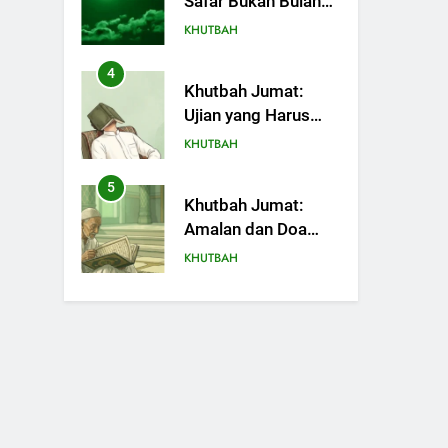
Safar Bukan Bulan
Sial
KHUTBAH
4
Khutbah Jumat:
Ujian yang Harus
Kita Syukuri
KHUTBAH
5
Khutbah Jumat:
Amalan dan Doa
Orang Tua agar
KHUTBAH
Anak di Pondok
Pesantren Sukses
6
Khutbah Jumat:
Dunia Akhirat
Refleksi dari Cerita
Mimbar Rasulullah
KHUTBAH
7
Khutbah Jumat