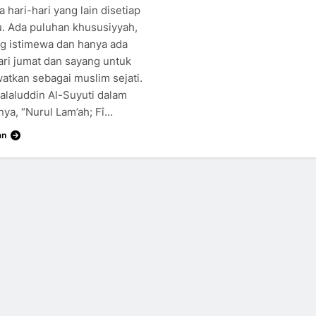
a hari-hari yang lain disetiap
. Ada puluhan khususiyyah,
ng istimewa dan hanya ada
ari jumat dan sayang untuk
watkan sebagai muslim sejati.
alaluddin Al-Suyuti dalam
nya, “Nurul Lam’ah; Fî…
an