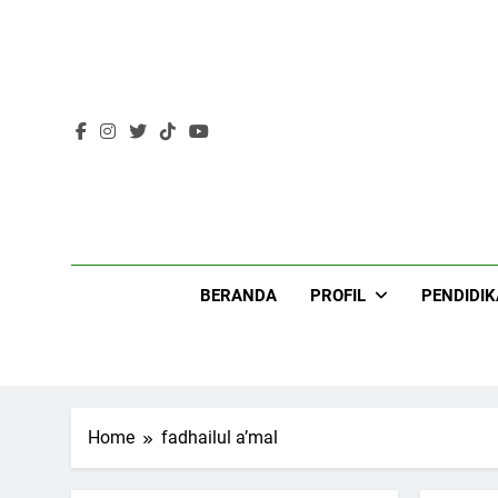
Skip
to
content
Lir
BERANDA
PROFIL
PENDIDI
Home
fadhailul a’mal