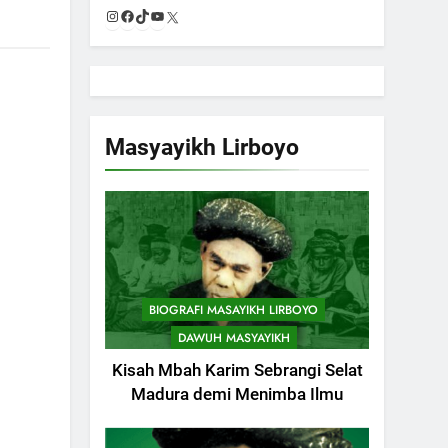
Instagram
Facebook
TikTok
YouTube
X
Masyayikh Lirboyo
BIOGRAFI MASAYIKH LIRBOYO
DAWUH MASYAYIKH
Kisah Mbah Karim Sebrangi Selat
Madura demi Menimba Ilmu