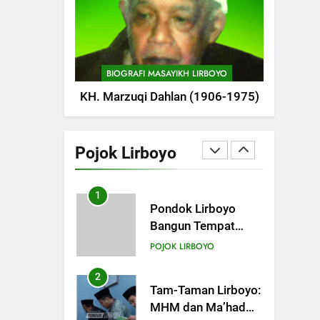
POJOK LIRBOYO
Pameran
748
Silaturahi dan
Istighosah Bersama
BIOGRAFI MASAYIKH LIRBOYO
Kapolda Jawa Timur
POJOK LIRBOYO
KH. Marzuqi Dahlan (1906-1975)
1
Pondok Lirboyo
Bangun Tempat
Pojok Lirboyo
Khusus Sambangan
POJOK LIRBOYO
Santri
2
Tam-Taman Lirboyo:
MHM dan Ma’had
Aly Gelar Koreksian
POJOK LIRBOYO
Kitab Semester
Ganjil
3
Mudir Aam Ma’had
Aly Sampaikan