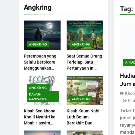
Angkring
Tag:
ANGKRING
ANGKRING
199
Perempuan yang
Saat Semua Orang
Khutbah Idul Fitri di
ANGK
Selalu Berbicara
Terlelap, Satu
Rumah
Menggunakan
Pertanyaan Ini
KHUTBAH
Ayat Al-Quran
Menggagalkan
Hadia
Sebuah Maksiat
Jum’a
200
ANGKRING
Khutbah jumat:
Khoi
DAWUH
Sejarah Seebagai
MASYAYIKH
ANGKRING
0
Pembangkit Jiwa
KHUTBAH
Tidak h
Kisah Syaikhona
Kisah Kaum Nabi
Kholil Nyantri ke
Luth Belum
jumat j
201
Mbah Hasyim
Berakhir: Dua
rayany
Khutbah Jumat :
Asy’ari
Potret Kaumnya
mendaa
Supaya Amal Bisa