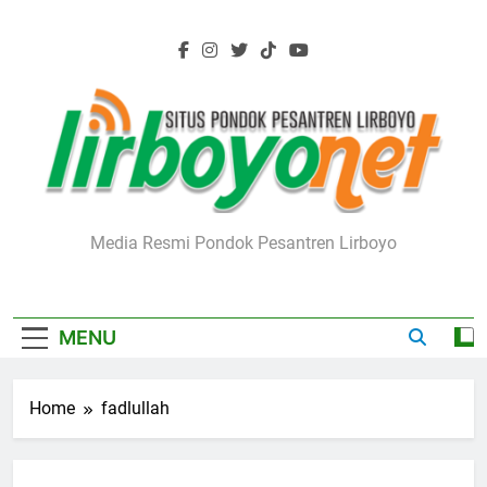
Skip
to
content
Lirboyo.net
Media Resmi Pondok Pesantren Lirboyo
MENU
Home
fadlullah