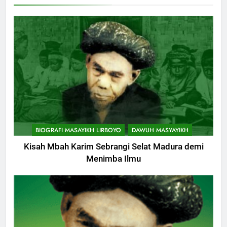
KHUTBAH
9
Khutbah Jumat: Hak Penting
Yang Harus Kita Berikan Kepada
Istri
KHUTBAH
10
Khutbah: Keistimewaan Hari
BIOGRAFI MASAYIKH LIRBOYO
DAWUH MASYAYIKH
Jumat
Kisah Mbah Karim Sebrangi Selat Madura demi
KHUTBAH
Menimba Ilmu
11
Khutbah Jumat: Memetik
Ranumnya Buah Ketakwaan
KHUTBAH