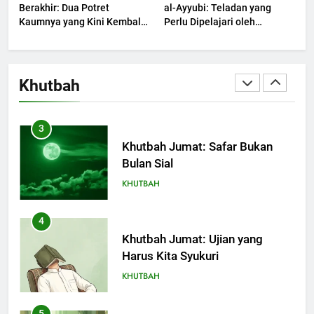
Berakhir: Dua Potret
al-Ayyubi: Teladan yang
Kaumnya yang Kini Kembali
Perlu Dipelajari oleh
Terjadi
2
Pemimpin Zaman Sekarang
(2)
Khutbah Jumat: Ketaatan,
Kebaikan dan Pengaruhnya
Khutbah
dalam Jiwa Manusia
KHUTBAH
3
Khutbah Jumat: Safar Bukan
Bulan Sial
KHUTBAH
4
Khutbah Jumat: Ujian yang
Harus Kita Syukuri
KHUTBAH
5