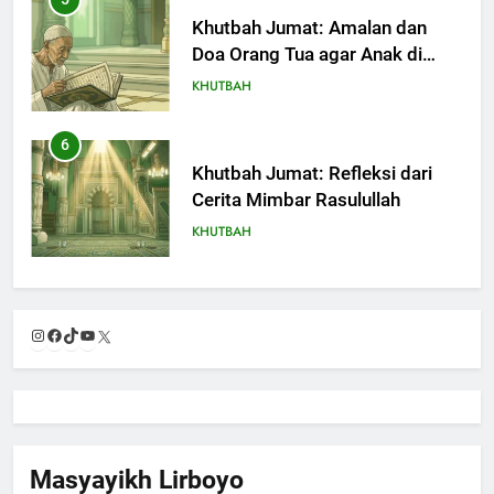
Khutbah Jumat: Amalan dan
Doa Orang Tua agar Anak di
Pondok Pesantren Sukses Dunia
KHUTBAH
Akhirat
6
Khutbah Jumat: Refleksi dari
Cerita Mimbar Rasulullah
KHUTBAH
7
Khutbah Jumat Perihal Bulan
Instagram
Facebook
TikTok
YouTube
X
Muharam
KHUTBAH
8
Khutbah Jumat: Mereka yang
Masyayikh Lirboyo
Mendapat Predikat Haji Mabrur