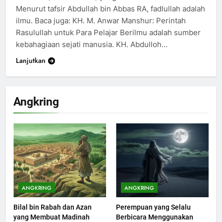
Menurut tafsir Abdullah bin Abbas RA, fadlullah adalah
ilmu. Baca juga: KH. M. Anwar Manshur: Perintah
Rasulullah untuk Para Pelajar Berilmu adalah sumber
kebahagiaan sejati manusia. KH. Abdulloh…
Lanjutkan
Angkring
199
Khutbah Idul Fitri di Rumah
KHUTBAH
ANGKRING
ANGKRING
Bilal bin Rabah dan Azan
Perempuan yang Selalu
200
yang Membuat Madinah
Berbicara Menggunakan
Khutbah jumat: Sejarah