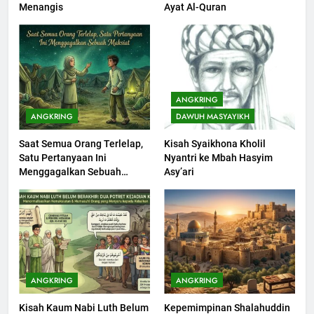
Menangis
Ayat Al-Quran
Seebagai Pembangkit Jiwa
KHUTBAH
201
Khutbah Jumat : Supaya Amal
ANGKRING
Bisa Diterima
ANGKRING
DAWUH MASYAYIKH
KHUTBAH
Saat Semua Orang Terlelap,
Kisah Syaikhona Kholil
Satu Pertanyaan Ini
Nyantri ke Mbah Hasyim
202
Menggagalkan Sebuah
Asy’ari
Khutbah Jumat: Bulan
Maksiat
Muharram Bulan Bersejarah
KHUTBAH
1
Khutbah Jumat: Melihat
ANGKRING
ANGKRING
Limpahan Nikmat Allah
Kisah Kaum Nabi Luth Belum
Kepemimpinan Shalahuddin
KHUTBAH