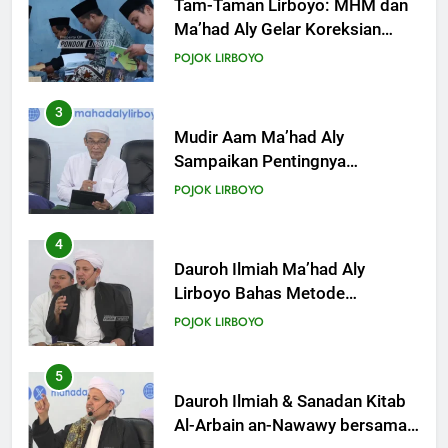
KHUTBAH
Mudir Aam Ma’had Aly
Sampaikan Pentingnya
Mempelajari Ilmu Hadis Dalam
19
POJOK LIRBOYO
Acara Dauroh Ilmiah
Khutbah Jumat: Pernikahan di
Bulan Syawal
4
KHUTBAH
Dauroh Ilmiah Ma’had Aly
Lirboyo Bahas Metode
Ahlusunnah dalam
20
POJOK LIRBOYO
Mengaplikasikan Hadis Dhaif.
Khutbah Jumat: Apa yang Harus
Terjadi Setelah Ramadhan?
5
KHUTBAH
Dauroh Ilmiah & Sanadan Kitab
Al-Arbain an-Nawawy bersama
As-Syaikh Dr. Yasir Al-Adny
21
POJOK LIRBOYO
Khutbah Idul Fitri: Momentum
Sucikan Hati, Perkuat
6
Silaturahmi
KHUTBAH
Semalam Bersama Kematian:
Kisah Praktek Tajhizul Janaiz