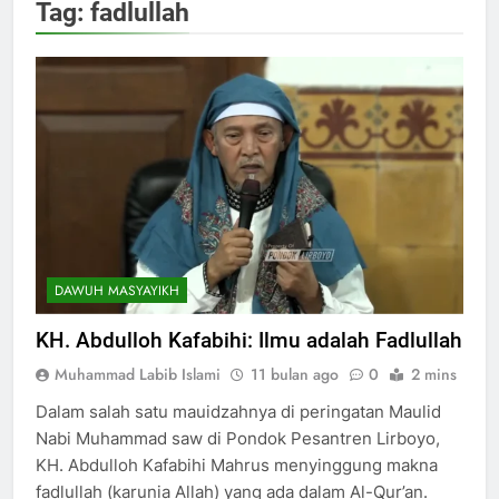
Tag:
fadlullah
DAWUH MASYAYIKH
KH. Abdulloh Kafabihi: Ilmu adalah Fadlullah
Muhammad Labib Islami
11 bulan ago
0
2 mins
Dalam salah satu mauidzahnya di peringatan Maulid
Nabi Muhammad saw di Pondok Pesantren Lirboyo,
KH. Abdulloh Kafabihi Mahrus menyinggung makna
fadlullah (karunia Allah) yang ada dalam Al-Qur’an.