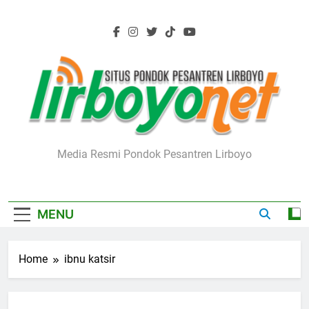
Skip
to
content
Lirboyo.net
Media Resmi Pondok Pesantren Lirboyo
MENU
Home
ibnu katsir