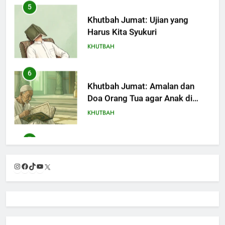
6
Khutbah Jumat: Amalan dan
Doa Orang Tua agar Anak di
Pondok Pesantren Sukses Dunia
KHUTBAH
Akhirat
7
Khutbah Jumat: Refleksi dari
Cerita Mimbar Rasulullah
KHUTBAH
8
Khutbah Jumat Perihal Bulan
Instagram
Facebook
TikTok
YouTube
X
Muharam
KHUTBAH
9