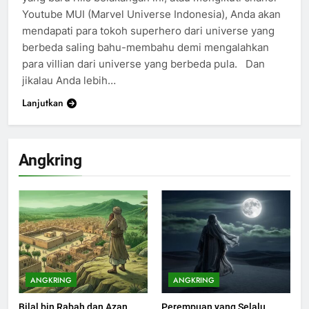
Youtube MUI (Marvel Universe Indonesia), Anda akan
mendapati para tokoh superhero dari universe yang
berbeda saling bahu-membahu demi mengalahkan
para villian dari universe yang berbeda pula. Dan
jikalau Anda lebih…
Lanjutkan
200
Khutbah Idul Fitri di Rumah
Angkring
KHUTBAH
201
Khutbah jumat: Sejarah
Seebagai Pembangkit Jiwa
KHUTBAH
ANGKRING
ANGKRING
Bilal bin Rabah dan Azan
Perempuan yang Selalu
202