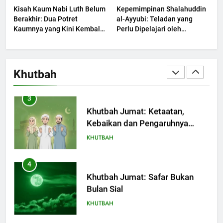
Kisah Kaum Nabi Luth Belum
Kepemimpinan Shalahuddin
KHUTBAH
Berakhir: Dua Potret
al-Ayyubi: Teladan yang
Kaumnya yang Kini Kembali
Perlu Dipelajari oleh
Terjadi
3
Pemimpin Zaman Sekarang
(2)
Khutbah Jumat: Ketaatan,
Kebaikan dan Pengaruhnya
Khutbah
dalam Jiwa Manusia
KHUTBAH
4
Khutbah Jumat: Safar Bukan
Bulan Sial
KHUTBAH
5
Khutbah Jumat: Ujian yang
Harus Kita Syukuri
KHUTBAH