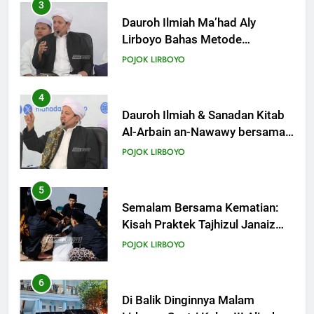
Para Suami
3
KHUTBAH
Dauroh Ilmiah Ma’had Aly
Lirboyo Bahas Metode
Ahlusunnah dalam
20
POJOK LIRBOYO
Mengaplikasikan Hadis Dhaif.
Khutbah Jumat: Pernikahan di
Bulan Syawal
4
KHUTBAH
Dauroh Ilmiah & Sanadan Kitab
Al-Arbain an-Nawawy bersama
As-Syaikh Dr. Yasir Al-Adny
21
POJOK LIRBOYO
Khutbah Jumat: Apa yang Harus
Terjadi Setelah Ramadhan?
5
KHUTBAH
Semalam Bersama Kematian:
Kisah Praktek Tajhizul Janaiz
Siswa III Aliyah
22
POJOK LIRBOYO
Khutbah Idul Fitri: Momentum
Sucikan Hati, Perkuat
6
Silaturahmi
KHUTBAH
Di Balik Dinginnya Malam