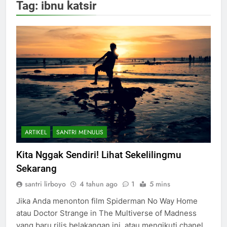
Tag:
ibnu katsir
ARTIKEL
SANTRI MENULIS
Kita Nggak Sendiri! Lihat Sekelilingmu
Sekarang
santri lirboyo
4 tahun ago
1
5 mins
Jika Anda menonton film Spiderman No Way Home
atau Doctor Strange in The Multiverse of Madness
yang baru rilis belakangan ini, atau mengikuti chanel