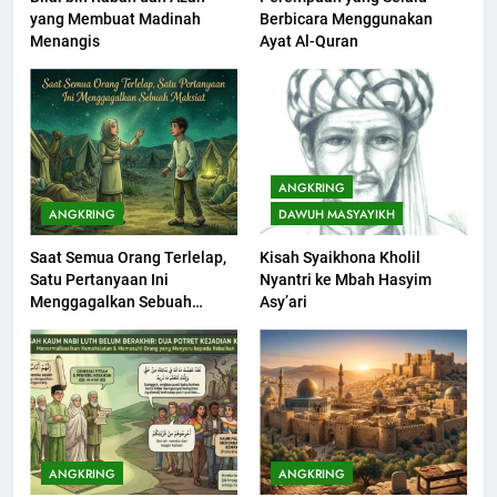
yang Membuat Madinah
Berbicara Menggunakan
Khutbah Jumat : Supaya Amal
Menangis
Ayat Al-Quran
Bisa Diterima
KHUTBAH
203
Khutbah Jumat: Bulan
ANGKRING
Muharram Bulan Bersejarah
ANGKRING
DAWUH MASYAYIKH
KHUTBAH
Saat Semua Orang Terlelap,
Kisah Syaikhona Kholil
Satu Pertanyaan Ini
Nyantri ke Mbah Hasyim
1
Menggagalkan Sebuah
Asy’ari
Khutbah Jumat: Mengapa Orang
Maksiat
Dengki Tak Akan Pernah
Berjaya?
KHUTBAH
2
Khutbah Jumat: Melihat
ANGKRING
ANGKRING
Limpahan Nikmat Allah