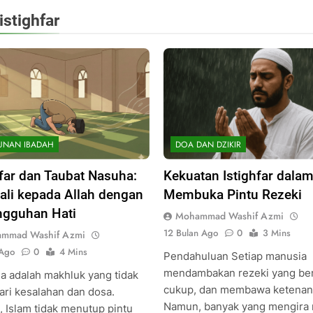
istighfar
UNAN IBADAH
DOA DAN DZIKIR
hfar dan Taubat Nasuha:
Kekuatan Istighfar dala
li kepada Allah dengan
Membuka Pintu Rezeki
gguhan Hati
Mohammad Washif Azmi
12 Bulan Ago
0
3 Mins
mmad Washif Azmi
 Ago
0
4 Mins
Pendahuluan Setiap manusia
mendambakan rezeki yang be
a adalah makhluk yang tidak
cukup, dan membawa ketenan
ari kesalahan dan dosa.
Namun, banyak yang mengira 
 Islam tidak menutup pintu