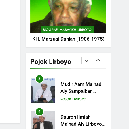
POJOK LIRBOYO
Santri
2
Tam-Taman Lirboyo:
MHM dan Ma’had
BIOGRAFI MASAYIKH LIRBOYO
Aly Gelar Koreksian
POJOK LIRBOYO
KH. Marzuqi Dahlan (1906-1975)
Kitab Semester
Ganjil
3
Mudir Aam Ma’had
Aly Sampaikan
Pojok Lirboyo
Pentingnya
POJOK LIRBOYO
Mempelajari Ilmu
Hadis Dalam Acara
4
Dauroh Ilmiah
Dauroh Ilmiah
Ma’had Aly Lirboyo
Bahas Metode
POJOK LIRBOYO
Ahlusunnah dalam
Mengaplikasikan
5
Dauroh Ilmiah &
Hadis Dhaif.
Sanadan Kitab Al-