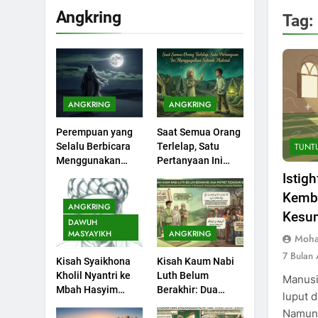
KHUTBAH
Angkring
Tag:
200
Khutbah jumat:
Sejarah Seebagai
Pembangkit Jiwa
KHUTBAH
ANGKRING
ANGKRING
201
Perempuan yang
Saat Semua Orang
Khutbah Jumat :
TUNT
Selalu Berbicara
Terlelap, Satu
Supaya Amal Bisa
Menggunakan
Pertanyaan Ini
Diterima
KHUTBAH
Ayat Al-Quran
Menggagalkan
Istig
Sebuah Maksiat
Kemba
202
ANGKRING
Kesun
Khutbah Jumat:
DAWUH
Bulan Muharram
MASYAYIKH
ANGKRING
Moha
Bulan Bersejarah
KHUTBAH
7 Bulan
Kisah Syaikhona
Kisah Kaum Nabi
Kholil Nyantri ke
Luth Belum
Manusi
1
Mbah Hasyim
Berakhir: Dua
luput d
Khutbah Jumat:
Asy’ari
Potret Kaumnya
Namun,
Melihat Limpahan