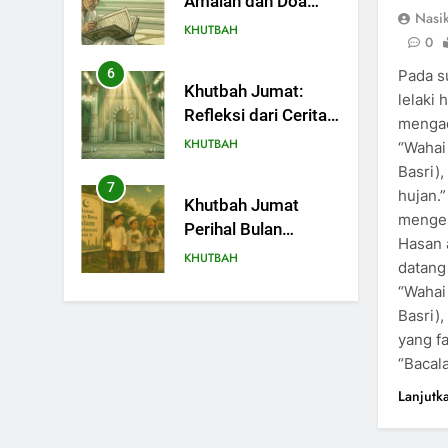
Amalan dan Doa
Nasi
Orang Tua agar
KHUTBAH
0
Anak di Pondok
Pesantren Sukses
6
Pada s
Khutbah Jumat:
Dunia Akhirat
lelaki
Refleksi dari Cerita
mengad
Mimbar Rasulullah
KHUTBAH
“Wahai
Basri)
7
hujan.”
Khutbah Jumat
mengelu
Perihal Bulan
Hasan 
Muharam
KHUTBAH
datang 
“Wahai
8
Basri)
Khutbah Jumat:
yang fa
Mereka yang
“Bacala
Mendapat Predikat
KHUTBAH
Haji Mabrur
Lanjutk
9
Khutbah Jumat: Hak