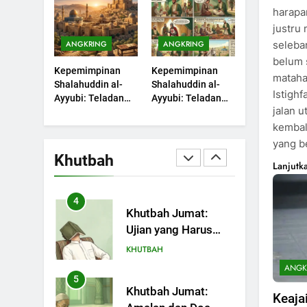
yang Kini Kembali
harapa
Nikmat Allah
Terjadi
KHUTBAH
justru
seleba
ANGKRING
ANGKRING
2
Khutbah Jumat:
belum 
Kepemimpinan
Kepemimpinan
Ketaatan, Kebaikan
matahar
Shalahuddin al-
Shalahuddin al-
dan Pengaruhnya
KHUTBAH
Istigh
Ayyubi: Teladan
Ayyubi: Teladan
dalam Jiwa Manusia
jalan 
yang Perlu
yang Perlu
3
Dipelajari oleh
Dipelajari oleh
kembal
Khutbah Jumat:
Pemimpin Zaman
Pemimpin Zaman
yang b
Safar Bukan Bulan
Sekarang (2)
Sekarang (1)
Khutbah
Lanjutk
Sial
KHUTBAH
4
Khutbah Jumat:
Ujian yang Harus
Kita Syukuri
KHUTBAH
ANGK
5
Khutbah Jumat:
Keaja