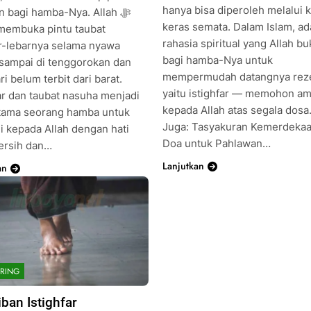
hanya bisa diperoleh melalui k
n bagi hamba-Nya. Allah ﷻ
keras semata. Dalam Islam, ad
 membuka pintu taubat
rahasia spiritual yang Allah b
r-lebarnya selama nyawa
bagi hamba-Nya untuk
sampai di tenggorokan dan
mempermudah datangnya reze
i belum terbit dari barat.
yaitu istighfar — memohon a
far dan taubat nasuha menjadi
kepada Allah atas segala dosa
utama seorang hamba untuk
Juga: Tasyakuran Kemerdeka
i kepada Allah dengan hati
Doa untuk Pahlawan…
ersih dan…
Lanjutkan
an
RING
iban Istighfar