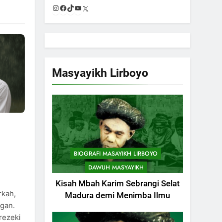
Instagram
Facebook
TikTok
YouTube
X
Masyayikh Lirboyo
m
BIOGRAFI MASAYIKH LIRBOYO
DAWUH MASYAYIKH
Kisah Mbah Karim Sebrangi Selat
745
rkah,
Himasal Semen
Madura demi Menimba Ilmu
gan.
Sumbang
rezeki
Pembangunan
POJOK LIRBOYO