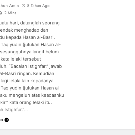
khun Amin
8 Tahun Ago
2 Mins
uatu hari, datanglah seorang
 hendak menghadap dan
u kepada Hasan al-Basri.
 Taqiyudin (julukan Hasan al-
, sesungguhnya langit belum
 kata lelaki tersebut
h. “Bacalah Istighfar.” jawab
al-Basri ringan. Kemudian
lagi lelaki lain kepadanya.
 Taqiyudin (julukan Hasan al-
, aku mengeluh atas keadaanku
kir.” kata orang lelaki itu.
h Istighfar.”…
an