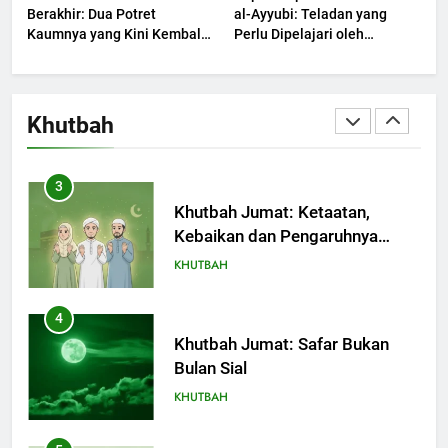
KHUTBAH
Berakhir: Dua Potret
al-Ayyubi: Teladan yang
Kaumnya yang Kini Kembali
Perlu Dipelajari oleh
Terjadi
2
Pemimpin Zaman Sekarang
(2)
Khutbah Jumat: Melihat
Limpahan Nikmat Allah
Khutbah
KHUTBAH
3
Khutbah Jumat: Ketaatan,
Kebaikan dan Pengaruhnya
dalam Jiwa Manusia
KHUTBAH
4
Khutbah Jumat: Safar Bukan
Bulan Sial
KHUTBAH