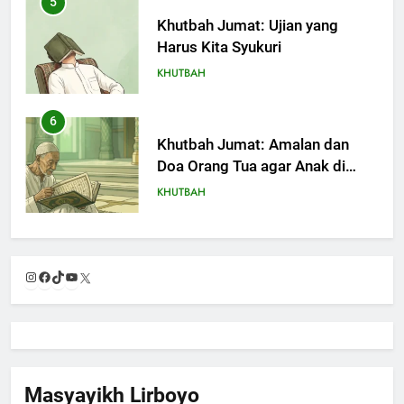
5
Khutbah Jumat: Ujian yang
Harus Kita Syukuri
KHUTBAH
6
Khutbah Jumat: Amalan dan
Doa Orang Tua agar Anak di
Pondok Pesantren Sukses Dunia
KHUTBAH
Akhirat
7
Khutbah Jumat: Refleksi dari
Instagram
Facebook
TikTok
YouTube
X
Cerita Mimbar Rasulullah
KHUTBAH
8
Khutbah Jumat Perihal Bulan
Masyayikh Lirboyo