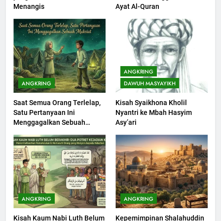
Khutbah jumat: Sejarah
Menangis
Ayat Al-Quran
Seebagai Pembangkit Jiwa
KHUTBAH
202
Khutbah Jumat : Supaya Amal
ANGKRING
Bisa Diterima
ANGKRING
DAWUH MASYAYIKH
KHUTBAH
Saat Semua Orang Terlelap,
Kisah Syaikhona Kholil
Satu Pertanyaan Ini
Nyantri ke Mbah Hasyim
203
Menggagalkan Sebuah
Asy’ari
Khutbah Jumat: Bulan
Maksiat
Muharram Bulan Bersejarah
KHUTBAH
1
Khutbah Jumat: Mengapa Orang
ANGKRING
ANGKRING
Dengki Tak Akan Pernah
Kisah Kaum Nabi Luth Belum
Kepemimpinan Shalahuddin
Berjaya?