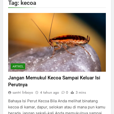
Tag:
kecoa
ARTIKEL
Jangan Memukul Kecoa Sampai Keluar Isi
Perutnya
santri lirboyo
4 tahun ago
0
3 mins
Bahaya Isi Perut Kecoa Bila Anda melihat binatang
kecoa di kamar, dapur, selokan atau di mana pun kamu
berada, jangan sekali-kali Anda memukulnya sampai