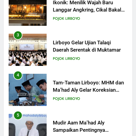
KHUTBAH
Ikonik: Menilik Wajah Baru
Langgar Angkring, Cikal Bakal
Ponpes Lirboyo yang Selesai
19
POJOK LIRBOYO
Direvitalisasi
Khutbah Jumat: Intropeksi Bagi
Para Suami
3
KHUTBAH
Lirboyo Gelar Ujian Talaqi
Daerah Serentak di Muktamar
20
POJOK LIRBOYO
Khutbah Jumat: Pernikahan di
Bulan Syawal
4
KHUTBAH
Tam-Taman Lirboyo: MHM dan
Ma’had Aly Gelar Koreksian
Kitab Semester Ganjil
21
POJOK LIRBOYO
Khutbah Jumat: Apa yang Harus
Terjadi Setelah Ramadhan?
5
KHUTBAH
Mudir Aam Ma’had Aly
Sampaikan Pentingnya