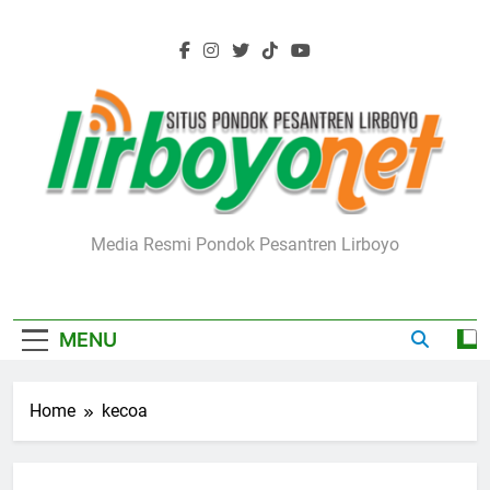
Skip
to
content
Lirboyo.net
Media Resmi Pondok Pesantren Lirboyo
MENU
Home
kecoa