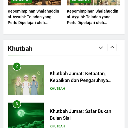
ANGKRING
ANGKRING
Muharram Bulan Bersejarah
Kepemimpinan Shalahuddin
Kepemimpinan Shalahuddin
KHUTBAH
al-Ayyubi: Teladan yang
al-Ayyubi: Teladan yang
Perlu Dipelajari oleh
Perlu Dipelajari oleh
Pemimpin Zaman Sekarang
1
Pemimpin Zaman Sekarang
(2)
(1)
Khutbah Jumat: Melihat
Limpahan Nikmat Allah
Khutbah
KHUTBAH
2
Khutbah Jumat: Ketaatan,
Kebaikan dan Pengaruhnya
dalam Jiwa Manusia
KHUTBAH
3
Khutbah Jumat: Safar Bukan
Bulan Sial
KHUTBAH