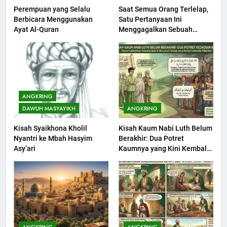
Perempuan yang Selalu
Saat Semua Orang Terlelap,
199
Berbicara Menggunakan
Satu Pertanyaan Ini
Khutbah Idul Fitri di Rumah
Ayat Al-Quran
Menggagalkan Sebuah
Maksiat
KHUTBAH
200
Khutbah jumat: Sejarah
ANGKRING
Seebagai Pembangkit Jiwa
DAWUH MASYAYIKH
ANGKRING
KHUTBAH
Kisah Syaikhona Kholil
Kisah Kaum Nabi Luth Belum
Nyantri ke Mbah Hasyim
Berakhir: Dua Potret
201
Asy’ari
Kaumnya yang Kini Kembali
Khutbah Jumat : Supaya Amal
Terjadi
Bisa Diterima
KHUTBAH
202
Khutbah Jumat: Bulan