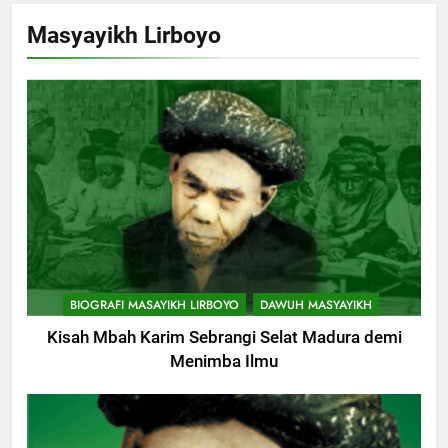
Khutbah Jumat Perihal Bulan
Masyayikh Lirboyo
Muharam
KHUTBAH
8
Khutbah Jumat: Mereka yang
Mendapat Predikat Haji Mabrur
KHUTBAH
9
Khutbah Jumat: Hak Penting
BIOGRAFI MASAYIKH LIRBOYO
DAWUH MASYAYIKH
Yang Harus Kita Berikan Kepada
Istri
Kisah Mbah Karim Sebrangi Selat Madura demi
KHUTBAH
Menimba Ilmu
10
Khutbah: Keistimewaan Hari
Jumat