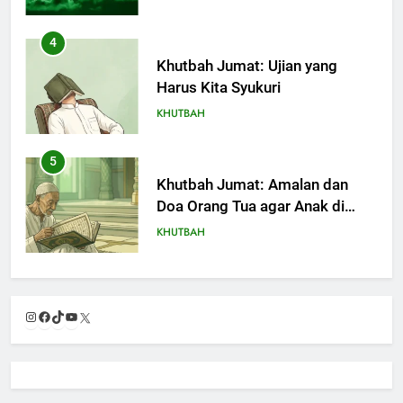
4
Khutbah Jumat: Ujian yang
Harus Kita Syukuri
KHUTBAH
5
Khutbah Jumat: Amalan dan
Doa Orang Tua agar Anak di
Pondok Pesantren Sukses Dunia
KHUTBAH
Akhirat
6
Khutbah Jumat: Refleksi dari
Instagram
Facebook
TikTok
YouTube
X
Cerita Mimbar Rasulullah
KHUTBAH
7