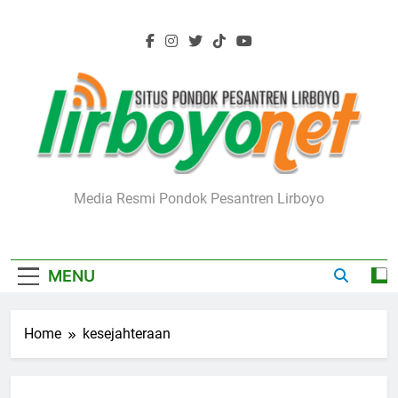
Skip
to
content
Lirboyo.net
Media Resmi Pondok Pesantren Lirboyo
MENU
Home
kesejahteraan