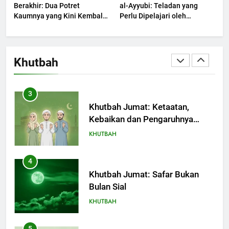
Berakhir: Dua Potret
al-Ayyubi: Teladan yang
Kaumnya yang Kini Kembali
Perlu Dipelajari oleh
Terjadi
3
Pemimpin Zaman Sekarang
(2)
Khutbah Jumat: Ketaatan,
Kebaikan dan Pengaruhnya
Khutbah
dalam Jiwa Manusia
KHUTBAH
4
Khutbah Jumat: Safar Bukan
Bulan Sial
KHUTBAH
5
Khutbah Jumat: Ujian yang
Harus Kita Syukuri
KHUTBAH
6