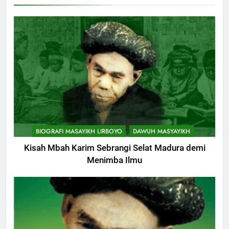
KHUTBAH
10
Khutbah Jumat: Hak Penting
Yang Harus Kita Berikan Kepada
Istri
KHUTBAH
11
Khutbah: Keistimewaan Hari
BIOGRAFI MASAYIKH LIRBOYO
DAWUH MASYAYIKH
Jumat
Kisah Mbah Karim Sebrangi Selat Madura demi
KHUTBAH
Menimba Ilmu
12
Khutbah Jumat: Memetik
Ranumnya Buah Ketakwaan
KHUTBAH