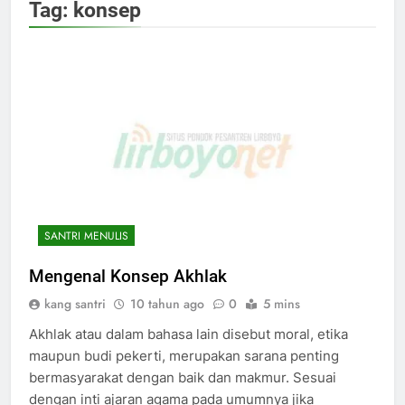
Tag:
konsep
SANTRI MENULIS
Mengenal Konsep Akhlak
kang santri
10 tahun ago
0
5 mins
Akhlak atau dalam bahasa lain disebut moral, etika
maupun budi pekerti, merupakan sarana penting
bermasyarakat dengan baik dan makmur. Sesuai
dengan inti ajaran agama pada umumnya jika