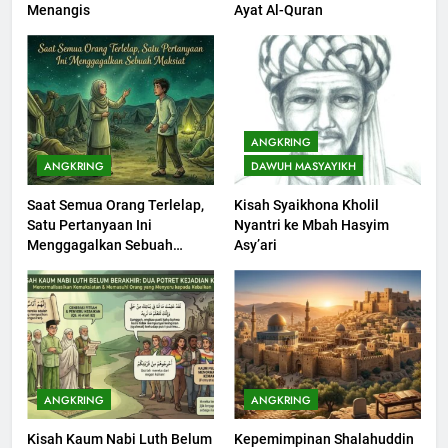
Menangis
Ayat Al-Quran
Bisa Diterima
KHUTBAH
203
Khutbah Jumat: Bulan
ANGKRING
Muharram Bulan Bersejarah
ANGKRING
DAWUH MASYAYIKH
KHUTBAH
Saat Semua Orang Terlelap,
Kisah Syaikhona Kholil
Satu Pertanyaan Ini
Nyantri ke Mbah Hasyim
1
Menggagalkan Sebuah
Asy’ari
Khutbah Jumat: Mengapa Orang
Maksiat
Dengki Tak Akan Pernah
Berjaya?
KHUTBAH
2
Khutbah Jumat: Melihat
ANGKRING
ANGKRING
Limpahan Nikmat Allah
Kisah Kaum Nabi Luth Belum
Kepemimpinan Shalahuddin
KHUTBAH