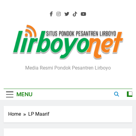
Skip
to
content
Lirboyo.net
Media Resmi Pondok Pesantren Lirboyo
MENU
Home
LP Maarif