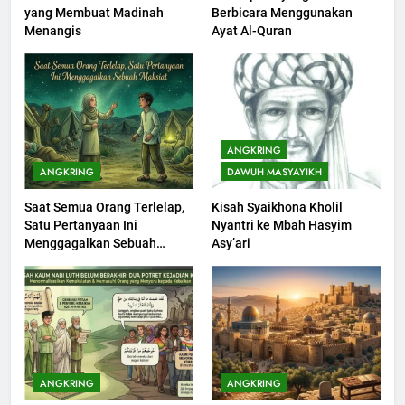
yang Membuat Madinah
Berbicara Menggunakan
Khutbah jumat: Sejarah
Menangis
Ayat Al-Quran
Seebagai Pembangkit Jiwa
KHUTBAH
202
Khutbah Jumat : Supaya Amal
ANGKRING
Bisa Diterima
ANGKRING
DAWUH MASYAYIKH
KHUTBAH
Saat Semua Orang Terlelap,
Kisah Syaikhona Kholil
Satu Pertanyaan Ini
Nyantri ke Mbah Hasyim
203
Menggagalkan Sebuah
Asy’ari
Khutbah Jumat: Bulan
Maksiat
Muharram Bulan Bersejarah
KHUTBAH
1
Khutbah Jumat: Mengapa Orang
ANGKRING
ANGKRING
Dengki Tak Akan Pernah