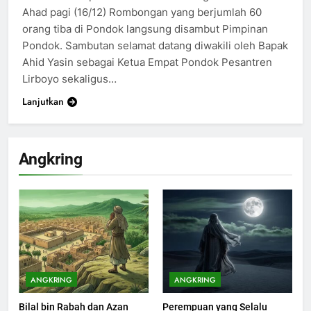
Ahad pagi (16/12) Rombongan yang berjumlah 60
orang tiba di Pondok langsung disambut Pimpinan
Pondok. Sambutan selamat datang diwakili oleh Bapak
Ahid Yasin sebagai Ketua Empat Pondok Pesantren
Lirboyo sekaligus…
Lanjutkan
Angkring
200
Khutbah Idul Fitri di Rumah
KHUTBAH
ANGKRING
ANGKRING
Bilal bin Rabah dan Azan
Perempuan yang Selalu
201