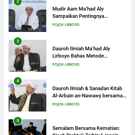
3
KHUTBAH
Dauroh Ilmiah Ma’had Aly
Lirboyo Bahas Metode
Ahlusunnah dalam
19
POJOK LIRBOYO
Mengaplikasikan Hadis Dhaif.
Khutbah Jumat: Intropeksi Bagi
Para Suami
4
KHUTBAH
Dauroh Ilmiah & Sanadan Kitab
Al-Arbain an-Nawawy bersama
As-Syaikh Dr. Yasir Al-Adny
20
POJOK LIRBOYO
Khutbah Jumat: Pernikahan di
Bulan Syawal
5
KHUTBAH
Semalam Bersama Kematian:
Kisah Praktek Tajhizul Janaiz
Siswa III Aliyah
21
POJOK LIRBOYO
Khutbah Jumat: Apa yang Harus
Terjadi Setelah Ramadhan?
6
KHUTBAH
Di Balik Dinginnya Malam