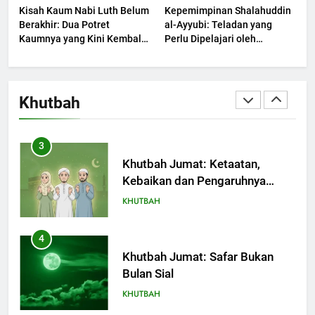
Kisah Kaum Nabi Luth Belum
Kepemimpinan Shalahuddin
Berjaya?
KHUTBAH
Berakhir: Dua Potret
al-Ayyubi: Teladan yang
Kaumnya yang Kini Kembali
Perlu Dipelajari oleh
Terjadi
2
Pemimpin Zaman Sekarang
(2)
Khutbah Jumat: Melihat
Limpahan Nikmat Allah
Khutbah
KHUTBAH
3
Khutbah Jumat: Ketaatan,
Kebaikan dan Pengaruhnya
dalam Jiwa Manusia
KHUTBAH
4
Khutbah Jumat: Safar Bukan
Bulan Sial
KHUTBAH