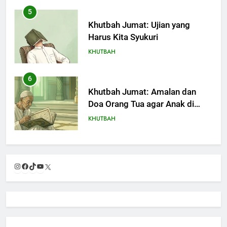
5
Khutbah Jumat: Ujian yang
Harus Kita Syukuri
KHUTBAH
6
Khutbah Jumat: Amalan dan
Doa Orang Tua agar Anak di
Pondok Pesantren Sukses Dunia
KHUTBAH
Akhirat
7
Khutbah Jumat: Refleksi dari
Instagram
Facebook
TikTok
YouTube
X
Cerita Mimbar Rasulullah
KHUTBAH
8
Khutbah Jumat Perihal Bulan