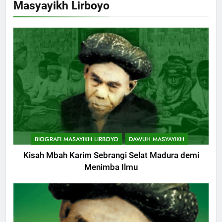
Masyayikh Lirboyo
Muharam
KHUTBAH
9
Khutbah Jumat: Mereka yang
Mendapat Predikat Haji Mabrur
KHUTBAH
10
Khutbah Jumat: Hak Penting
BIOGRAFI MASAYIKH LIRBOYO
DAWUH MASYAYIKH
Yang Harus Kita Berikan Kepada
Istri
Kisah Mbah Karim Sebrangi Selat Madura demi
KHUTBAH
Menimba Ilmu
11
Khutbah: Keistimewaan Hari
Jumat
KHUTBAH