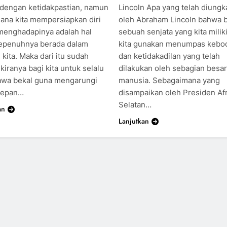
dengan ketidakpastian, namun
Lincoln Apa yang telah diung
ana kita mempersiapkan diri
oleh Abraham Lincoln bahwa b
menghadapinya adalah hal
sebuah senjata yang kita milik
epenuhnya berada dalam
kita gunakan menumpas kebo
 kita. Maka dari itu sudah
dan ketidakadilan yang telah
kiranya bagi kita untuk selalu
dilakukan oleh sebagian besa
a bekal guna mengarungi
manusia. Sebagaimana yang
depan…
disampaikan oleh Presiden Afr
Selatan…
an
Lanjutkan