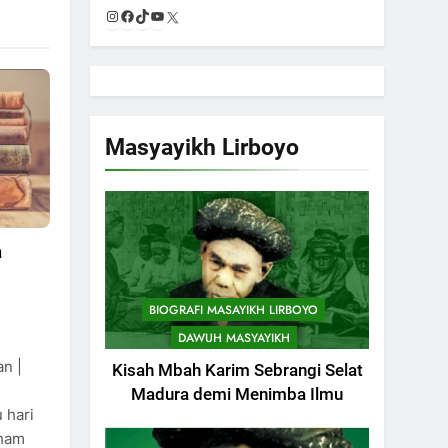
Instagram
Facebook
TikTok
YouTube
X
Masyayikh Lirboyo
745
Himasal Semen
Sumbang
Pembangunan
POJOK LIRBOYO
Kantor Himasal
a
746
Delegasi MQK Kota
Kediri Menuju
BIOGRAFI MASAYIKH LIRBOYO
Probolinggo
POJOK LIRBOYO
DAWUH MASYAYIKH
n |
Kisah Mbah Karim Sebrangi Selat
747
Haflah
Madura demi Menimba Ilmu
 hari
Akhirussanah,
aham
Lirboyo Gelar
POJOK LIRBOYO