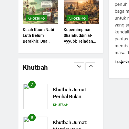
Sebuah Maksiat
penuh 
Kita Syukuri
KHUTBAH
bagaim
untuk 
ANGKRING
ANGKRING
5
Khutbah Jumat:
yang s
Kisah Kaum Nabi
Kepemimpinan
Amalan dan Doa
kendali
Luth Belum
Shalahuddin al-
Orang Tua agar
pantas 
KHUTBAH
Berakhir: Dua
Ayyubi: Teladan
Anak di Pondok
membaw
Potret Kaumnya
yang Perlu
Pesantren Sukses
6
masa 
yang Kini Kembali
Dipelajari oleh
Khutbah Jumat:
Dunia Akhirat
Terjadi
Pemimpin Zaman
Lanjutk
Refleksi dari Cerita
Sekarang (2)
Khutbah
Mimbar Rasulullah
KHUTBAH
7
Khutbah Jumat
Perihal Bulan
Muharam
KHUTBAH
8
Khutbah Jumat: