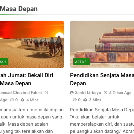
Masa Depan
BAH
ARTIKEL
ah Jumat: Bekali Diri
Pendidikan Senjata Mas
 Masa Depan
Depan
mmad Chozinul Fahmi
Santri Lirboyo
5 Tahun Ago
 Ago
0
4 Mins
0
3 Mins
 manusia tentu memiliki impian
Pendidikan Senjata Masa Depa
rapan untuk masa depan yang
“Aku akan belajar untuk
baik. Masa depan adalah
mempersiapkan diri, dan suatu
u yang tak terelakkan dan
peluangku akan datang.” Abr