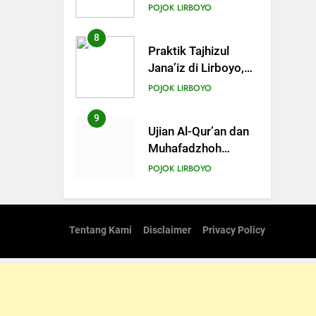
Santri Kelas III
POJOK LIRBOYO
Aliyah Belajar
Praktik Tajhizul
8
Praktik Tajhizul
Janaiz
Jana’iz di Lirboyo,
Bekali Santri dengan
POJOK LIRBOYO
Keterampilan
Merawat Jenazah
9
Ujian Al-Qur’an dan
Muhafadzhoh
Hadist Pondok
POJOK LIRBOYO
Lirboyo
10
Muhafadzah Hadis:
Menjalankan
Tentang Kami
Disclaimer
Privacy Policy
Kewajiban di Tengah
POJOK LIRBOYO
Padatnya Aktivitas
11
Studi Banding PP.
Miftahul Ulum