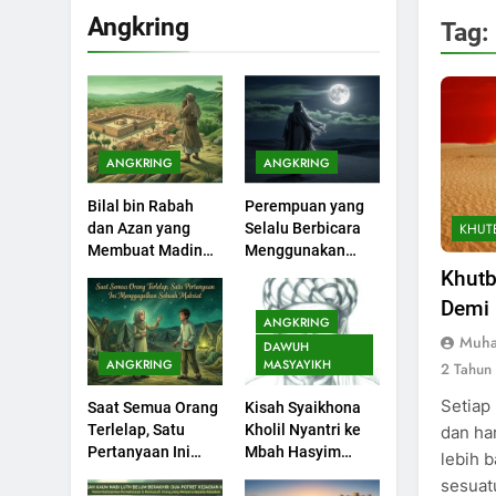
Bulan Bersejarah
KHUTBAH
Angkring
Tag:
1
Khutbah Jumat:
Melihat Limpahan
Nikmat Allah
KHUTBAH
ANGKRING
ANGKRING
2
Bilal bin Rabah
Perempuan yang
Khutbah Jumat:
KHUT
dan Azan yang
Selalu Berbicara
Ketaatan, Kebaikan
Membuat Madinah
Menggunakan
dan Pengaruhnya
KHUTBAH
Menangis
Ayat Al-Quran
Khutb
dalam Jiwa Manusia
Demi
3
ANGKRING
Khutbah Jumat:
Muha
DAWUH
Safar Bukan Bulan
ANGKRING
MASYAYIKH
2 Tahun
Sial
KHUTBAH
Setiap
Saat Semua Orang
Kisah Syaikhona
Terlelap, Satu
Kholil Nyantri ke
dan ha
4
Pertanyaan Ini
Mbah Hasyim
lebih 
Khutbah Jumat:
Menggagalkan
Asy’ari
sesuat
Ujian yang Harus