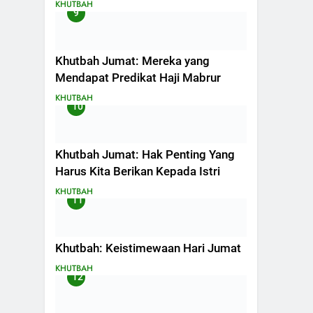
KHUTBAH
9
Khutbah Jumat: Mereka yang
Mendapat Predikat Haji Mabrur
KHUTBAH
10
Khutbah Jumat: Hak Penting Yang
Harus Kita Berikan Kepada Istri
KHUTBAH
11
Khutbah: Keistimewaan Hari Jumat
KHUTBAH
12