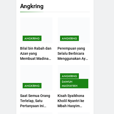
Angkring
ANGKRING
ANGKRING
Bilal bin Rabah dan
Perempuan yang
Azan yang
Selalu Berbicara
Membuat Madinah
Menggunakan Ayat
Menangis
Al-Quran
ANGKRING
DAWUH
ANGKRING
MASYAYIKH
Saat Semua Orang
Kisah Syaikhona
Terlelap, Satu
Kholil Nyantri ke
Pertanyaan Ini
Mbah Hasyim
Menggagalkan
Asy’ari