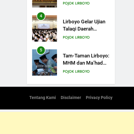
Angkring, Cikal
POJOK LIRBOYO
Bakal Ponpes
Lirboyo yang Selesai
4
Lirboyo Gelar Ujian
Direvitalisasi
Talaqi Daerah
Serentak di
POJOK LIRBOYO
Muktamar
5
Tam-Taman Lirboyo:
MHM dan Ma’had
Aly Gelar Koreksian
POJOK LIRBOYO
Kitab Semester
Ganjil
6
Mudir Aam Ma’had
Aly Sampaikan
Tentang Kami
Disclaimer
Privacy Policy
Pentingnya
POJOK LIRBOYO
Mempelajari Ilmu
Hadis Dalam Acara
7
Dauroh Ilmiah
Dauroh Ilmiah
Ma’had Aly Lirboyo