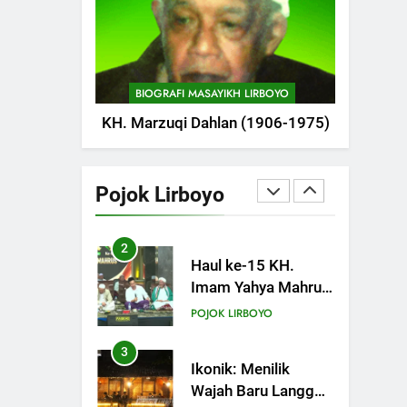
POJOK LIRBOYO
Pameran
751
Silaturahi dan
Istighosah Bersama
BIOGRAFI MASAYIKH LIRBOYO
Kapolda Jawa Timur
POJOK LIRBOYO
KH. Marzuqi Dahlan (1906-1975)
1
Haul Ke-11
Almarhum
Pojok Lirboyo
Almaghfurlah KH.
POJOK LIRBOYO
M. Abdul Aziz
Manshur
2
Haul ke-15 KH.
Imam Yahya Mahrus
Digelar di PP Al
POJOK LIRBOYO
Mahrusiyah III Kediri
3
Ikonik: Menilik
Wajah Baru Langgar