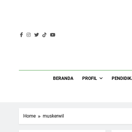
Skip
to
content
Lir
BERANDA
PROFIL
PENDIDI
Home
muskerwil