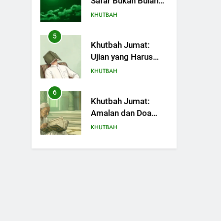
Safar Bukan Bulan
Sial
KHUTBAH
5
Khutbah Jumat:
Ujian yang Harus
Kita Syukuri
KHUTBAH
6
Khutbah Jumat:
Amalan dan Doa
Orang Tua agar
KHUTBAH
Anak di Pondok
Pesantren Sukses
7
Khutbah Jumat:
Dunia Akhirat
Refleksi dari Cerita
Mimbar Rasulullah
KHUTBAH
8
Khutbah Jumat