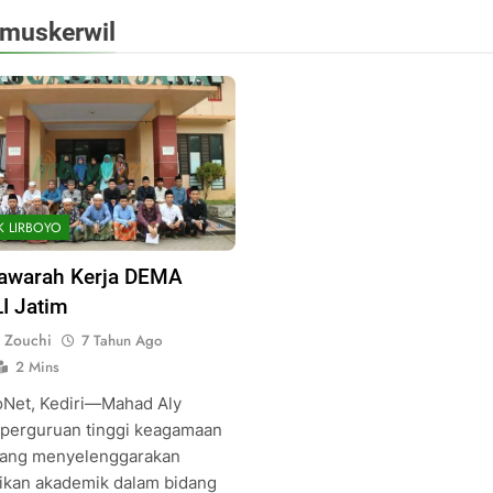
muskerwil
K LIRBOYO
awarah Kerja DEMA
I Jatim
 Zouchi
7 Tahun Ago
2 Mins
oNet, Kediri—Mahad Aly
 perguruan tinggi keagamaan
yang menyelenggarakan
ikan akademik dalam bidang