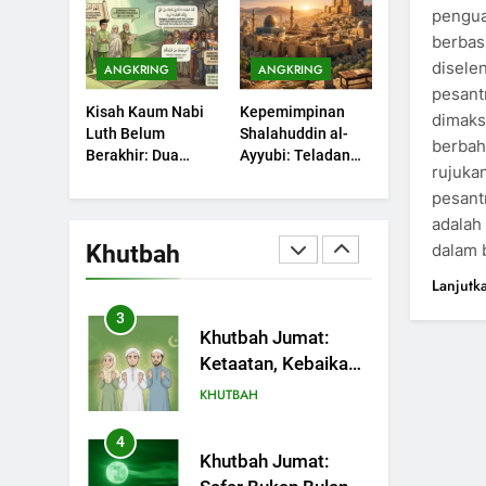
Sebuah Maksiat
pengua
Bulan Bersejarah
KHUTBAH
berbas
disele
ANGKRING
ANGKRING
1
Khutbah Jumat:
pesant
Kisah Kaum Nabi
Kepemimpinan
Mengapa Orang
dimaks
Luth Belum
Shalahuddin al-
Dengki Tak Akan
berbah
KHUTBAH
Berakhir: Dua
Ayyubi: Teladan
Pernah Berjaya?
rujukan
Potret Kaumnya
yang Perlu
2
pesant
yang Kini Kembali
Dipelajari oleh
Khutbah Jumat:
Terjadi
Pemimpin Zaman
adalah
Melihat Limpahan
Sekarang (2)
Khutbah
dalam 
Nikmat Allah
KHUTBAH
Lanjutk
3
Khutbah Jumat:
Ketaatan, Kebaikan
dan Pengaruhnya
KHUTBAH
dalam Jiwa Manusia
4
Khutbah Jumat: