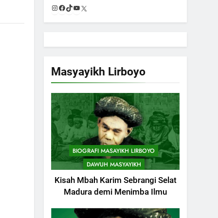
Instagram
Facebook
TikTok
YouTube
X
Masyayikh Lirboyo
BIOGRAFI MASAYIKH LIRBOYO
DAWUH MASYAYIKH
Kisah Mbah Karim Sebrangi Selat
Madura demi Menimba Ilmu