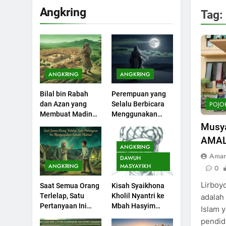
Angkring
Tag:
200
Khutbah Idul Fitri di
Rumah
KHUTBAH
ANGKRING
ANGKRING
201
Bilal bin Rabah
Perempuan yang
Khutbah jumat:
POJO
dan Azan yang
Selalu Berbicara
Sejarah Seebagai
Membuat Madinah
Menggunakan
Pembangkit Jiwa
KHUTBAH
Menangis
Ayat Al-Quran
Musy
AMAL
202
ANGKRING
Khutbah Jumat :
Amar
DAWUH
Supaya Amal Bisa
ANGKRING
MASYAYIKH
0
Diterima
KHUTBAH
Lirboy
Saat Semua Orang
Kisah Syaikhona
Terlelap, Satu
Kholil Nyantri ke
adalah
203
Pertanyaan Ini
Mbah Hasyim
Islam 
Khutbah Jumat:
Menggagalkan
Asy’ari
pendid
Bulan Muharram