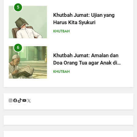
5
Khutbah Jumat: Ujian yang
Harus Kita Syukuri
KHUTBAH
6
Khutbah Jumat: Amalan dan
Doa Orang Tua agar Anak di
Pondok Pesantren Sukses Dunia
KHUTBAH
Akhirat
7
Khutbah Jumat: Refleksi dari
Instagram
Facebook
TikTok
YouTube
X
Cerita Mimbar Rasulullah
KHUTBAH
8
Khutbah Jumat Perihal Bulan