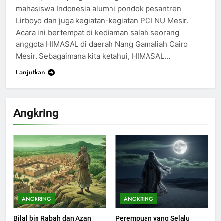
mahasiswa Indonesia alumni pondok pesantren
Lirboyo dan juga kegiatan-kegiatan PCI NU Mesir.
Acara ini bertempat di kediaman salah seorang
anggota HIMASAL di daerah Nang Gamaliah Cairo
Mesir. Sebagaimana kita ketahui, HIMASAL…
Lanjutkan
Angkring
200
Khutbah Idul Fitri di Rumah
KHUTBAH
ANGKRING
ANGKRING
Bilal bin Rabah dan Azan
Perempuan yang Selalu
201