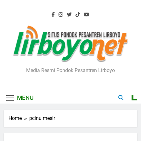
Skip
to
content
Lirboyo.net
Media Resmi Pondok Pesantren Lirboyo
MENU
Home
pcinu mesir