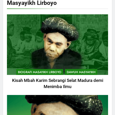
Masyayikh Lirboyo
Muharam
KHUTBAH
9
Khutbah Jumat: Mereka yang
Mendapat Predikat Haji Mabrur
KHUTBAH
10
Khutbah Jumat: Hak Penting
BIOGRAFI MASAYIKH LIRBOYO
DAWUH MASYAYIKH
Yang Harus Kita Berikan Kepada
Istri
Kisah Mbah Karim Sebrangi Selat Madura demi
KHUTBAH
Menimba Ilmu
11
Khutbah: Keistimewaan Hari
Jumat
KHUTBAH