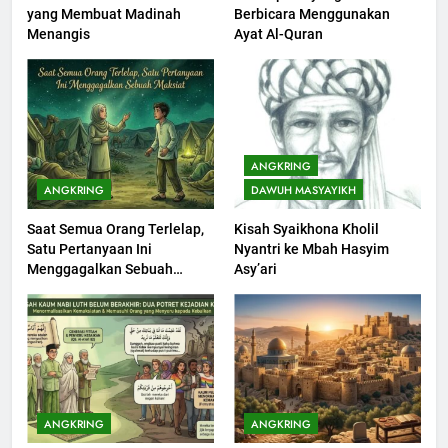
yang Membuat Madinah
Berbicara Menggunakan
Khutbah jumat: Sejarah
Menangis
Ayat Al-Quran
Seebagai Pembangkit Jiwa
KHUTBAH
202
Khutbah Jumat : Supaya Amal
ANGKRING
Bisa Diterima
ANGKRING
DAWUH MASYAYIKH
KHUTBAH
Saat Semua Orang Terlelap,
Kisah Syaikhona Kholil
Satu Pertanyaan Ini
Nyantri ke Mbah Hasyim
203
Menggagalkan Sebuah
Asy’ari
Khutbah Jumat: Bulan
Maksiat
Muharram Bulan Bersejarah
KHUTBAH
1
Khutbah Jumat: Mengapa Orang
ANGKRING
ANGKRING
Dengki Tak Akan Pernah