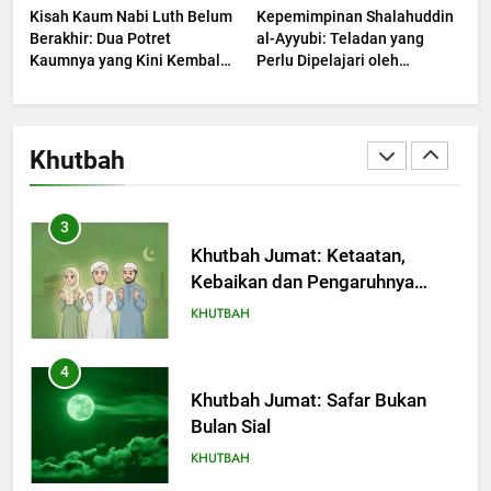
Kisah Kaum Nabi Luth Belum
Kepemimpinan Shalahuddin
Berjaya?
KHUTBAH
Berakhir: Dua Potret
al-Ayyubi: Teladan yang
Kaumnya yang Kini Kembali
Perlu Dipelajari oleh
Terjadi
2
Pemimpin Zaman Sekarang
(2)
Khutbah Jumat: Melihat
Limpahan Nikmat Allah
Khutbah
KHUTBAH
3
Khutbah Jumat: Ketaatan,
Kebaikan dan Pengaruhnya
dalam Jiwa Manusia
KHUTBAH
4
Khutbah Jumat: Safar Bukan
Bulan Sial
KHUTBAH