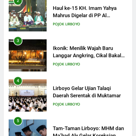
3
KHUTBAH
Ikonik: Menilik Wajah Baru
Langgar Angkring, Cikal Bakal
Ponpes Lirboyo yang Selesai
19
POJOK LIRBOYO
Direvitalisasi
Khutbah Jumat: Intropeksi Bagi
Para Suami
4
KHUTBAH
Lirboyo Gelar Ujian Talaqi
Daerah Serentak di Muktamar
20
POJOK LIRBOYO
Khutbah Jumat: Pernikahan di
Bulan Syawal
5
KHUTBAH
Tam-Taman Lirboyo: MHM dan
Ma’had Aly Gelar Koreksian
Kitab Semester Ganjil
21
POJOK LIRBOYO
Khutbah Jumat: Apa yang Harus
Terjadi Setelah Ramadhan?
6
KHUTBAH
Mudir Aam Ma’had Aly