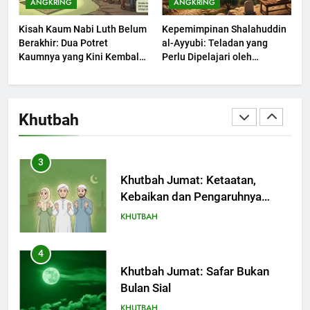
ANGKRING
ANGKRING
Dengki Tak Akan Pernah
Kisah Kaum Nabi Luth Belum
Kepemimpinan Shalahuddin
Berjaya?
KHUTBAH
Berakhir: Dua Potret
al-Ayyubi: Teladan yang
Kaumnya yang Kini Kembali
Perlu Dipelajari oleh
Terjadi
2
Pemimpin Zaman Sekarang
(2)
Khutbah Jumat: Melihat
Limpahan Nikmat Allah
Khutbah
KHUTBAH
3
Khutbah Jumat: Ketaatan,
Kebaikan dan Pengaruhnya
dalam Jiwa Manusia
KHUTBAH
4
Khutbah Jumat: Safar Bukan
Bulan Sial
KHUTBAH