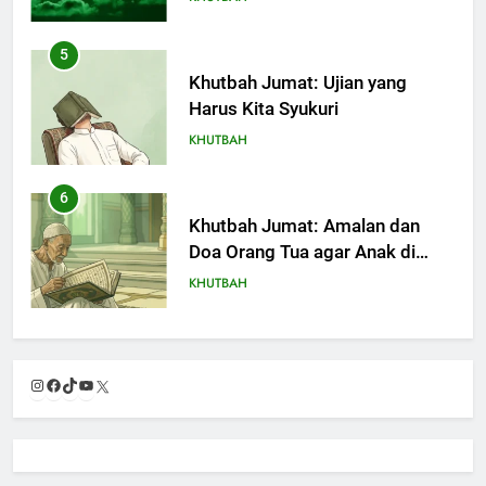
5
Khutbah Jumat: Ujian yang
Harus Kita Syukuri
KHUTBAH
6
Khutbah Jumat: Amalan dan
Doa Orang Tua agar Anak di
Pondok Pesantren Sukses Dunia
KHUTBAH
Akhirat
7
Khutbah Jumat: Refleksi dari
Instagram
Facebook
TikTok
YouTube
X
Cerita Mimbar Rasulullah
KHUTBAH
8