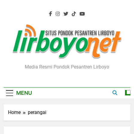
Skip
to
content
Lirboyo.net
Media Resmi Pondok Pesantren Lirboyo
MENU
Home
perangai