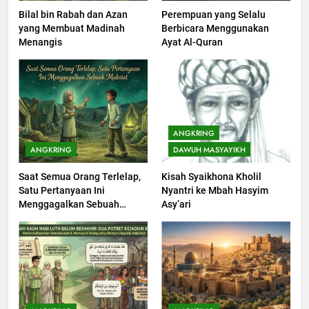
Bilal bin Rabah dan Azan
Perempuan yang Selalu
201
yang Membuat Madinah
Berbicara Menggunakan
Khutbah jumat: Sejarah
Menangis
Ayat Al-Quran
Seebagai Pembangkit Jiwa
KHUTBAH
202
Khutbah Jumat : Supaya Amal
ANGKRING
Bisa Diterima
ANGKRING
DAWUH MASYAYIKH
KHUTBAH
Saat Semua Orang Terlelap,
Kisah Syaikhona Kholil
Satu Pertanyaan Ini
Nyantri ke Mbah Hasyim
203
Menggagalkan Sebuah
Asy’ari
Khutbah Jumat: Bulan
Maksiat
Muharram Bulan Bersejarah
KHUTBAH
1
Khutbah Jumat: Mengapa Orang