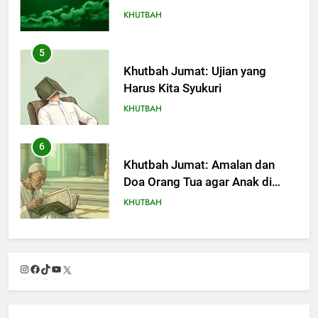
KHUTBAH
5
Khutbah Jumat: Ujian yang
Harus Kita Syukuri
KHUTBAH
6
Khutbah Jumat: Amalan dan
Doa Orang Tua agar Anak di
Pondok Pesantren Sukses Dunia
KHUTBAH
Akhirat
7
Khutbah Jumat: Refleksi dari
Instagram
Facebook
TikTok
YouTube
X
Cerita Mimbar Rasulullah
KHUTBAH