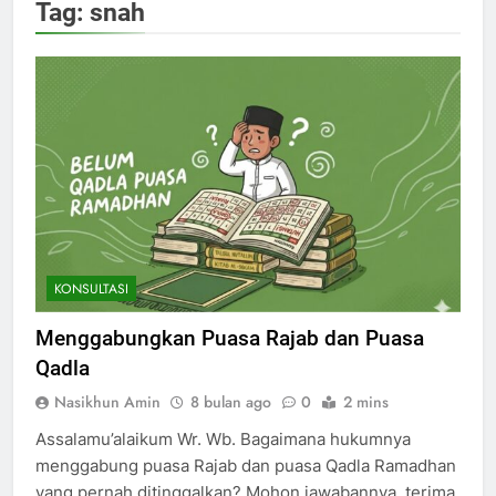
Tag:
snah
KONSULTASI
Menggabungkan Puasa Rajab dan Puasa
Qadla
Nasikhun Amin
8 bulan ago
0
2 mins
Assalamu’alaikum Wr. Wb. Bagaimana hukumnya
menggabung puasa Rajab dan puasa Qadla Ramadhan
yang pernah ditinggalkan? Mohon jawabannya, terima