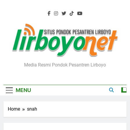
Skip
to
content
Lirboyo.net
Media Resmi Pondok Pesantren Lirboyo
MENU
Home
snah