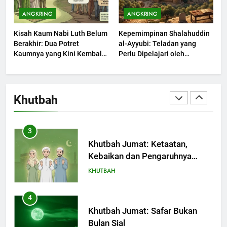
Khutbah Jumat: Mengapa Orang
ANGKRING
ANGKRING
Dengki Tak Akan Pernah
Kisah Kaum Nabi Luth Belum
Kepemimpinan Shalahuddin
Berjaya?
KHUTBAH
Berakhir: Dua Potret
al-Ayyubi: Teladan yang
Kaumnya yang Kini Kembali
Perlu Dipelajari oleh
Terjadi
2
Pemimpin Zaman Sekarang
(2)
Khutbah Jumat: Melihat
Limpahan Nikmat Allah
Khutbah
KHUTBAH
3
Khutbah Jumat: Ketaatan,
Kebaikan dan Pengaruhnya
dalam Jiwa Manusia
KHUTBAH
4
Khutbah Jumat: Safar Bukan
Bulan Sial