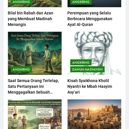
ANGKRING
ANGKRING
Bilal bin Rabah dan Azan
Perempuan yang Selalu
201
yang Membuat Madinah
Berbicara Menggunakan
Khutbah jumat: Sejarah
Menangis
Ayat Al-Quran
Seebagai Pembangkit Jiwa
KHUTBAH
202
Khutbah Jumat : Supaya Amal
ANGKRING
Bisa Diterima
ANGKRING
DAWUH MASYAYIKH
KHUTBAH
Saat Semua Orang Terlelap,
Kisah Syaikhona Kholil
Satu Pertanyaan Ini
Nyantri ke Mbah Hasyim
203
Menggagalkan Sebuah
Asy’ari
Khutbah Jumat: Bulan
Maksiat
Muharram Bulan Bersejarah
KHUTBAH
1