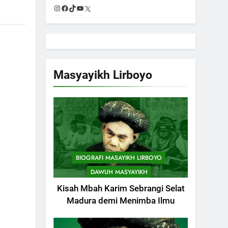
Instagram
Facebook
TikTok
YouTube
X
Masyayikh Lirboyo
BIOGRAFI MASAYIKH LIRBOYO
DAWUH MASYAYIKH
Kisah Mbah Karim Sebrangi Selat
Madura demi Menimba Ilmu