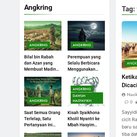
Angkring
Tag:
200
Khutbah Idul Fitri di
Rumah
KHUTBAH
ANGKRING
ANGKRING
201
Bilal bin Rabah
Perempuan yang
Khutbah jumat:
ANGK
dan Azan yang
Selalu Berbicara
Sejarah Seebagai
Membuat Madinah
Menggunakan
Pembangkit Jiwa
KHUTBAH
Menangis
Ayat Al-Quran
Ketika
Dicac
202
ANGKRING
Khutbah Jumat :
Nasi
DAWUH
Supaya Amal Bisa
ANGKRING
MASYAYIKH
0
Diterima
KHUTBAH
Sayyidi
Saat Semua Orang
Kisah Syaikhona
Terlelap, Satu
Kholil Nyantri ke
cicit R
203
Pertanyaan Ini
Mbah Hasyim
baru sa
Khutbah Jumat:
Menggagalkan
Asy’ari
tiba da
Bulan Muharram