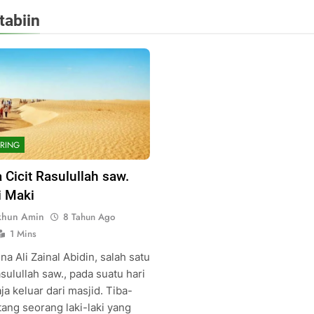
tabiin
RING
 Cicit Rasulullah saw.
i Maki
khun Amin
8 Tahun Ago
1 Mins
na Ali Zainal Abidin, salah satu
asulullah saw., pada suatu hari
ja keluar dari masjid. Tiba-
tang seorang laki-laki yang