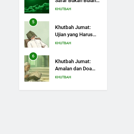
Safar Bukan Bulan
Sial
KHUTBAH
5
Khutbah Jumat:
Ujian yang Harus
Kita Syukuri
KHUTBAH
6
Khutbah Jumat:
Amalan dan Doa
Orang Tua agar
KHUTBAH
Anak di Pondok
Pesantren Sukses
7
Khutbah Jumat:
Dunia Akhirat
Refleksi dari Cerita
Mimbar Rasulullah
KHUTBAH
8
Khutbah Jumat