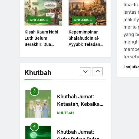
Sebuah Maksiat
tiba-t
Bulan Bersejarah
KHUTBAH
lantas
makinya
ANGKRING
ANGKRING
1
Khutbah Jumat:
merta 
Kisah Kaum Nabi
Kepemimpinan
Mengapa Orang
yang be
Luth Belum
Shalahuddin al-
Dengki Tak Akan
mengh
KHUTBAH
Berakhir: Dua
Ayyubi: Teladan
Pernah Berjaya?
member
Potret Kaumnya
yang Perlu
2
terseb
yang Kini Kembali
Dipelajari oleh
Khutbah Jumat:
Terjadi
Pemimpin Zaman
Lanjutk
Melihat Limpahan
Sekarang (2)
Khutbah
Nikmat Allah
KHUTBAH
3
Khutbah Jumat:
Ketaatan, Kebaikan
dan Pengaruhnya
KHUTBAH
dalam Jiwa Manusia
4
Khutbah Jumat: