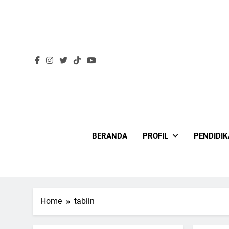
Skip
to
content
Lir
BERANDA
PROFIL
PENDIDI
Home
tabiin