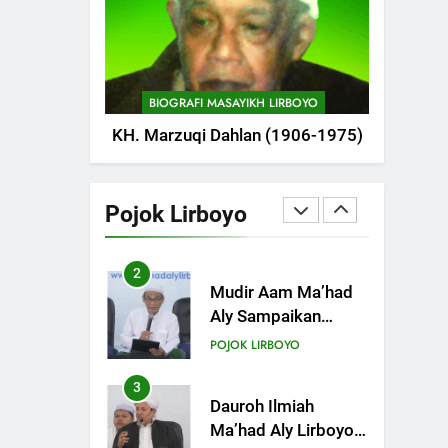
POJOK LIRBOYO
1
Tam-Taman Lirboyo:
MHM dan Ma’had
BIOGRAFI MASAYIKH LIRBOYO
Aly Gelar Koreksian
POJOK LIRBOYO
KH. Marzuqi Dahlan (1906-1975)
Kitab Semester
Ganjil
2
Mudir Aam Ma’had
Aly Sampaikan
Pojok Lirboyo
Pentingnya
POJOK LIRBOYO
Mempelajari Ilmu
Hadis Dalam Acara
3
Dauroh Ilmiah
Dauroh Ilmiah
Ma’had Aly Lirboyo
Bahas Metode
POJOK LIRBOYO
Ahlusunnah dalam
Mengaplikasikan
4
Dauroh Ilmiah &
Hadis Dhaif.
Sanadan Kitab Al-