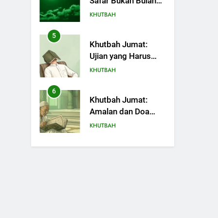
Safar Bukan Bulan
Sial
KHUTBAH
5
Khutbah Jumat:
Ujian yang Harus
Kita Syukuri
KHUTBAH
6
Khutbah Jumat:
Amalan dan Doa
Orang Tua agar
KHUTBAH
Anak di Pondok
Pesantren Sukses
7
Khutbah Jumat:
Dunia Akhirat
Refleksi dari Cerita
Mimbar Rasulullah
KHUTBAH
8
Khutbah Jumat