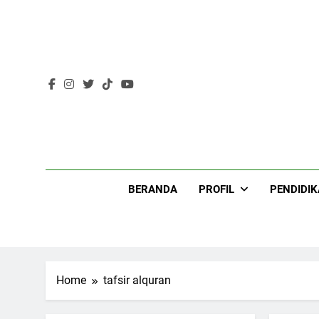
Skip
to
content
Lir
BERANDA
PROFIL
PENDIDI
Home
tafsir alquran