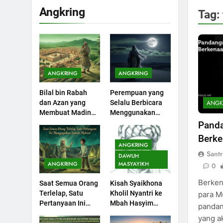
Angkring
Tag:
200
Khutbah Idul Fitri di
Rumah
KHUTBAH
ANGKRING
ANGKRING
201
Bilal bin Rabah
Perempuan yang
Khutbah jumat:
ANGK
dan Azan yang
Selalu Berbicara
Sejarah Seebagai
Membuat Madinah
Menggunakan
Pembangkit Jiwa
KHUTBAH
Menangis
Ayat Al-Quran
Panda
Berke
202
ANGKRING
Khutbah Jumat :
Santr
DAWUH
Supaya Amal Bisa
ANGKRING
MASYAYIKH
0
Diterima
KHUTBAH
Berkena
Saat Semua Orang
Kisah Syaikhona
Terlelap, Satu
Kholil Nyantri ke
para M
203
Pertanyaan Ini
Mbah Hasyim
pandan
Khutbah Jumat:
Menggagalkan
Asy’ari
yang ak
Bulan Muharram