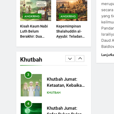
Sebuah Maksiat
merupak
Bulan Bersejarah
KHUTBAH
secara 
yang ti
ANGKRING
ANGKRING
1
Khutbah Jumat:
keilmu
Kisah Kaum Nabi
Kepemimpinan
Mengapa Orang
Pandan
Luth Belum
Shalahuddin al-
Dengki Tak Akan
Israili
KHUTBAH
Berakhir: Dua
Ayyubi: Teladan
Pernah Berjaya?
Daud A
Potret Kaumnya
yang Perlu
2
Baidlo
yang Kini Kembali
Dipelajari oleh
Khutbah Jumat:
Terjadi
Pemimpin Zaman
Lanjutk
Melihat Limpahan
Sekarang (2)
Khutbah
Nikmat Allah
KHUTBAH
3
Khutbah Jumat:
Ketaatan, Kebaikan
dan Pengaruhnya
KHUTBAH
dalam Jiwa Manusia
4
Khutbah Jumat: