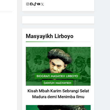
Instagram
Facebook
TikTok
YouTube
X
Masyayikh Lirboyo
BIOGRAFI MASAYIKH LIRBOYO
DAWUH MASYAYIKH
Kisah Mbah Karim Sebrangi Selat
Madura demi Menimba Ilmu