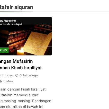
tafsir alquran
RING
ngan Mufasirin
naan Kisah Israiliyat
i Lirboyo
5 Tahun Ago
3 Mins
an dengan kisah Israiliyat,
ufasirin memiliki sudut
g masing-masing. Pandangan
an diuraikan di bawah ini