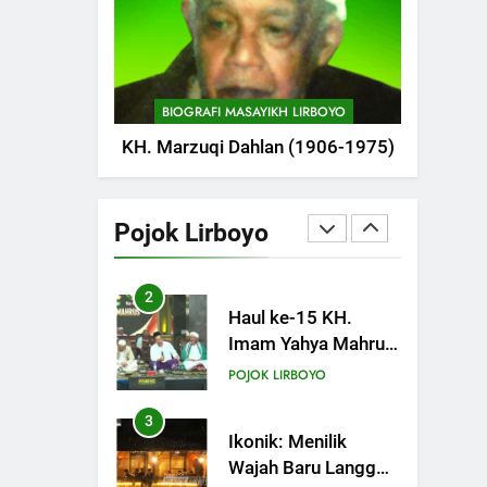
POJOK LIRBOYO
1
Haul Ke-11
Almarhum
BIOGRAFI MASAYIKH LIRBOYO
Almaghfurlah KH.
POJOK LIRBOYO
KH. Marzuqi Dahlan (1906-1975)
M. Abdul Aziz
Manshur
2
Haul ke-15 KH.
Imam Yahya Mahrus
Pojok Lirboyo
Digelar di PP Al
POJOK LIRBOYO
Mahrusiyah III Kediri
3
Ikonik: Menilik
Wajah Baru Langgar
Angkring, Cikal
POJOK LIRBOYO
Bakal Ponpes
Lirboyo yang Selesai
4
Lirboyo Gelar Ujian
Direvitalisasi
Talaqi Daerah