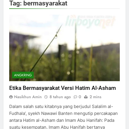
Tag:
bermasyarakat
ANGKRING
Etika Bermasyarakat Versi Hatim Al-Asham
Nasikhun Amin
8 tahun ago
0
2 mins
Dalam salah satu kitabnya yang berjudul Salalim al-
Fudhala’, syekh Nawawi Banten mengutip percakapan
antara Hatim al-Asham dan Imam Abu Hanifah: Pada
suatu kesempatan, Imam Abu Hanifah bertanya