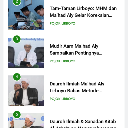
3
KHUTBAH
Mudir Aam Ma’had Aly
Sampaikan Pentingnya
Mempelajari Ilmu Hadis Dalam
19
POJOK LIRBOYO
Acara Dauroh Ilmiah
Khutbah Jumat: Pernikahan di
Bulan Syawal
4
KHUTBAH
Dauroh Ilmiah Ma’had Aly
Lirboyo Bahas Metode
Ahlusunnah dalam
20
POJOK LIRBOYO
Mengaplikasikan Hadis Dhaif.
Khutbah Jumat: Apa yang Harus
Terjadi Setelah Ramadhan?
5
KHUTBAH
Dauroh Ilmiah & Sanadan Kitab
Al-Arbain an-Nawawy bersama
As-Syaikh Dr. Yasir Al-Adny
21
POJOK LIRBOYO
Khutbah Idul Fitri: Momentum
Sucikan Hati, Perkuat
6
Silaturahmi
KHUTBAH
Semalam Bersama Kematian: