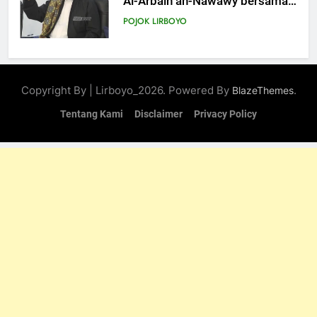
Kisah Praktek Tajhizul Janaiz
Siswa III Aliyah
22
POJOK LIRBOYO
Khutbah Jumat: Menyelami
Makna dan Rahasia Malam
7
Lailatul Qadar
KHUTBAH
Di Balik Dinginnya Malam
Copyright By | Lirboyo_2026. Powered By
.
BlazeThemes
Lirboyo, Santri Kelas III Aliyah
Belajar Praktik Tajhizul Janaiz
23
Tentang Kami
Disclaimer
Privacy Policy
POJOK LIRBOYO
Khutbah Jumat: Nuzulul Quran
dan Hikmah Turunnya
8
KHUTBAH
Praktik Tajhizul Jana’iz di
Lirboyo, Bekali Santri dengan
Keterampilan Merawat Jenazah
24
POJOK LIRBOYO
Khutbah: Tiga Tingkatan Puasa,
Sudah di Level Mana Ibadah
9
Kita?
KHUTBAH
Ujian Al-Qur’an dan
Muhafadzhoh Hadist Pondok
Lirboyo
25
POJOK LIRBOYO