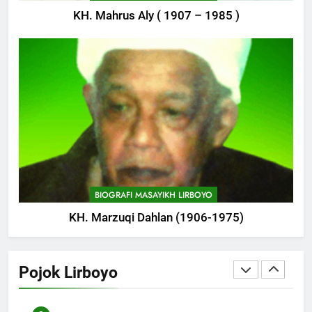
POJOK LIRBOYO
KH. Mahrus Aly ( 1907 – 1985 )
Khutbah Jumat: Teguh Bersama
Al-Qur’an
748
KHUTBAH
Silaturahi dan Istighosah
Bersama Kapolda Jawa Timur
16
POJOK LIRBOYO
Khutbah Jumat: Memuliakan
Bulan Dzulqa’dah
1
KHUTBAH
Pondok Lirboyo Bangun Tempat
Khusus Sambangan Santri
17
POJOK LIRBOYO
BIOGRAFI MASAYIKH LIRBOYO
Khutbah Jumat: Mari Mendidik
KH. Marzuqi Dahlan (1906-1975)
Anak dengan Baik
2
KHUTBAH
Tam-Taman Lirboyo: MHM dan
Ma’had Aly Gelar Koreksian
Pojok Lirboyo
Kitab Semester Ganjil
18
POJOK LIRBOYO
Khutbah Jumat: Intropeksi Bagi
Para Suami