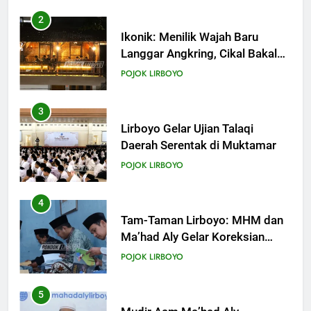
Anak dengan Baik
3
KHUTBAH
Lirboyo Gelar Ujian Talaqi
Daerah Serentak di Muktamar
19
POJOK LIRBOYO
Khutbah Jumat: Intropeksi Bagi
Para Suami
4
KHUTBAH
Tam-Taman Lirboyo: MHM dan
Ma’had Aly Gelar Koreksian
Kitab Semester Ganjil
20
POJOK LIRBOYO
Khutbah Jumat: Pernikahan di
Bulan Syawal
5
KHUTBAH
Mudir Aam Ma’had Aly
Sampaikan Pentingnya
Mempelajari Ilmu Hadis Dalam
21
POJOK LIRBOYO
Acara Dauroh Ilmiah
Khutbah Jumat: Apa yang Harus
Terjadi Setelah Ramadhan?
6
KHUTBAH