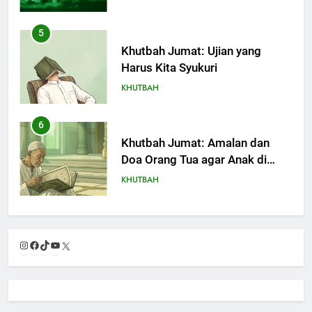
5
Khutbah Jumat: Ujian yang
Harus Kita Syukuri
KHUTBAH
6
Khutbah Jumat: Amalan dan
Doa Orang Tua agar Anak di
Pondok Pesantren Sukses Dunia
KHUTBAH
Akhirat
7
Khutbah Jumat: Refleksi dari
Instagram
Facebook
TikTok
YouTube
X
Cerita Mimbar Rasulullah
KHUTBAH
8