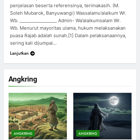
penjelasan beserta referensinya, terimakasih. (M.
Soleh Mubarok, Banyuwangi) Wassalamu’alaikum Wr.
Wb. _________________ Admin- Wa’alaikumsalam Wr.
Wb. Menurut mayoritas ulama, hukum melaksanakan
puasa Rajab adalah sunah.[1] Dalam pelaksanaannya,
sering kali dijumpai…
Lanjutkan
Angkring
200
Khutbah Idul Fitri di Rumah
KHUTBAH
ANGKRING
ANGKRING