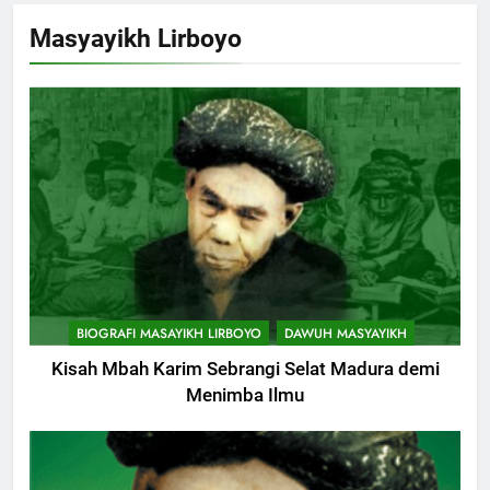
Khutbah Jumat Perihal Bulan
Masyayikh Lirboyo
Muharam
KHUTBAH
9
Khutbah Jumat: Mereka yang
Mendapat Predikat Haji Mabrur
KHUTBAH
10
Khutbah Jumat: Hak Penting
BIOGRAFI MASAYIKH LIRBOYO
DAWUH MASYAYIKH
Yang Harus Kita Berikan Kepada
Istri
Kisah Mbah Karim Sebrangi Selat Madura demi
KHUTBAH
Menimba Ilmu
11
Khutbah: Keistimewaan Hari
Jumat