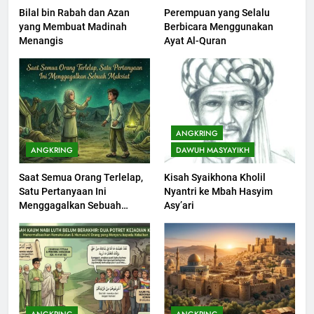
Bilal bin Rabah dan Azan
Perempuan yang Selalu
201
yang Membuat Madinah
Berbicara Menggunakan
Khutbah jumat: Sejarah
Menangis
Ayat Al-Quran
Seebagai Pembangkit Jiwa
KHUTBAH
202
Khutbah Jumat : Supaya Amal
ANGKRING
Bisa Diterima
ANGKRING
DAWUH MASYAYIKH
KHUTBAH
Saat Semua Orang Terlelap,
Kisah Syaikhona Kholil
Satu Pertanyaan Ini
Nyantri ke Mbah Hasyim
203
Menggagalkan Sebuah
Asy’ari
Khutbah Jumat: Bulan
Maksiat
Muharram Bulan Bersejarah
KHUTBAH
1
Khutbah Jumat: Mengapa Orang