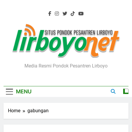
Skip
to
content
Lirboyo.net
Media Resmi Pondok Pesantren Lirboyo
MENU
Home
gabungan